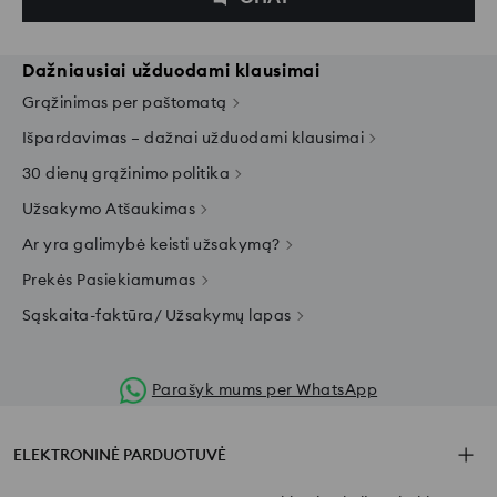
Dažniausiai užduodami klausimai
Grąžinimas per paštomatą
Išpardavimas – dažnai užduodami klausimai
30 dienų grąžinimo politika
Užsakymo Atšaukimas
Ar yra galimybė keisti užsakymą?
Prekės Pasiekiamumas
Sąskaita-faktūra/ Užsakymų lapas
Parašyk mums per WhatsApp
ELEKTRONINĖ PARDUOTUVĖ