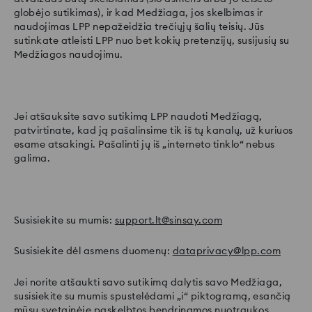
globėjo sutikimas), ir kad Medžiaga, jos skelbimas ir
naudojimas LPP nepažeidžia trečiųjų šalių teisių. Jūs
sutinkate atleisti LPP nuo bet kokių pretenzijų, susijusių su
Medžiagos naudojimu.
Jei atšauksite savo sutikimą LPP naudoti Medžiagą,
patvirtinate, kad ją pašalinsime tik iš tų kanalų, už kuriuos
esame atsakingi. Pašalinti jų iš „interneto tinklo“ nebus
galima.
Susisiekite su mumis:
support.lt@sinsay.com
Susisiekite dėl asmens duomenų:
dataprivacy@lpp.com
Jei norite atšaukti savo sutikimą dalytis savo Medžiaga,
susisiekite su mumis spustelėdami „i“ piktogramą, esančią
mūsų svetainėje paskelbtos bendrinamos nuotraukos