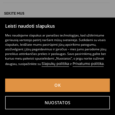
SEKITE MUS
Leisti naudoti slapukus
Mes naudojame slapukus ar panašias technologijas, kad užtikrintume
ATSISIŲSK PROGRAMĖLĘ
geriausią vartotojo patirtį naršant mūsų svetainėje. Sutikdami su visais
slapukais, leidžiate mums pasirūpinti jūsų apsirikimo patogumu,
atsižvelgiant į jūsų pageidavimus ir įpročius – mes jums parodome jūsų
poreikius atitinkančias prekes ir paslaugas. Savo pasirinkimą galite bet
kuriuo metu pakeisti spustelėdami „Nuostatos“, o jeigu norite sužinoti
Slapukų politika
Privatumo politika
daugiau, susipažinkite su
ir
.
Lietuva (Lithuania)
OK
Privatumo politika
Slapukų nustatymai
Slapukų politika
Slapukų sąraše
Patikimų partnerių sąraše
NUOSTATOS