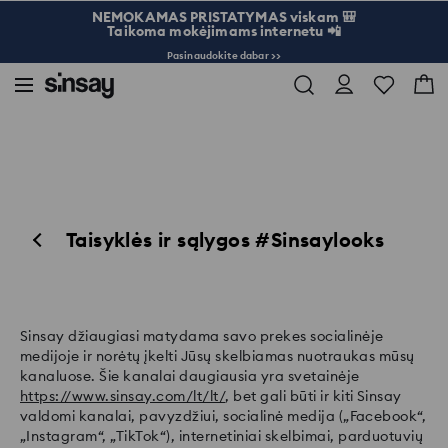
NEMOKAMAS PRISTATYMAS viskam 🎒
Taikoma mokėjimams internetu 📲
Pasinaudokite dabar >>
Taisyklės ir sąlygos #Sinsaylooks
Sinsay džiaugiasi matydama savo prekes socialinėje
medijoje ir norėtų įkelti Jūsų skelbiamas nuotraukas mūsų
kanaluose. Šie kanalai daugiausia yra svetainėje
https://www.sinsay.com/lt/lt/
, bet gali būti ir kiti Sinsay
valdomi kanalai, pavyzdžiui, socialinė medija („Facebook“,
„Instagram“, „TikTok“), internetiniai skelbimai, parduotuvių