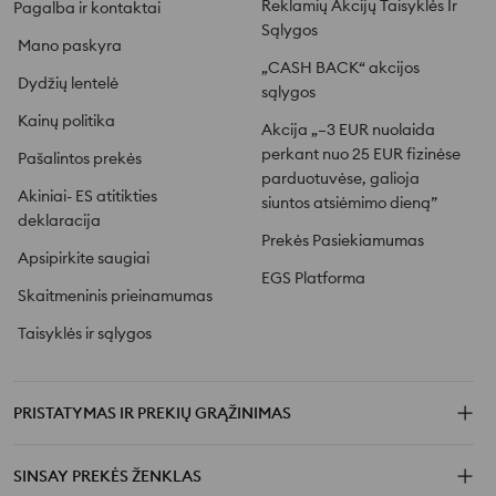
Reklamių Akcijų Taisyklės Ir
Pagalba ir kontaktai
Sąlygos
Mano paskyra
„CASH BACK“ akcijos
Dydžių lentelė
sąlygos
Kainų politika
Akcija „–3 EUR nuolaida
perkant nuo 25 EUR fizinėse
Pašalintos prekės
parduotuvėse, galioja
Akiniai- ES atitikties
siuntos atsiėmimo dieną”
deklaracija
Prekės Pasiekiamumas
Apsipirkite saugiai
EGS Platforma
Skaitmeninis prieinamumas
Taisyklės ir sąlygos
PRISTATYMAS IR PREKIŲ GRĄŽINIMAS
SINSAY PREKĖS ŽENKLAS