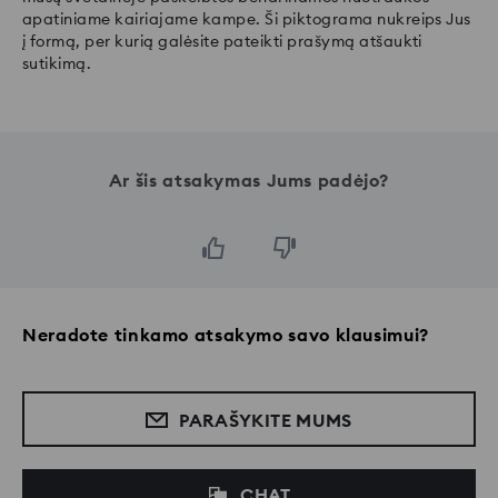
apatiniame kairiajame kampe. Ši piktograma nukreips Jus
į formą, per kurią galėsite pateikti prašymą atšaukti
sutikimą.
Ar šis atsakymas Jums padėjo?
Neradote tinkamo atsakymo savo klausimui?
PARAŠYKITE MUMS
CHAT