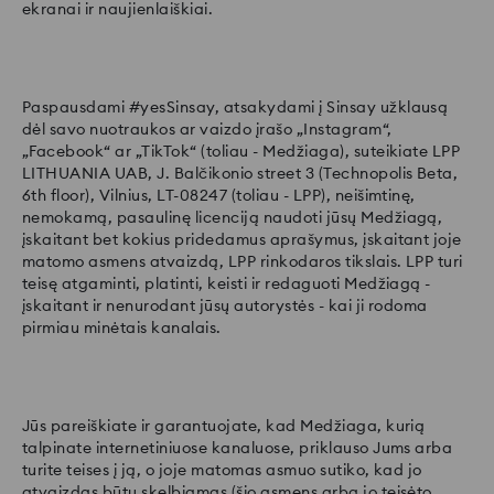
ekranai ir naujienlaiškiai.
Paspausdami #yesSinsay, atsakydami į Sinsay užklausą
dėl savo nuotraukos ar vaizdo įrašo „Instagram“,
„Facebook“ ar „TikTok“ (toliau - Medžiaga), suteikiate LPP
LITHUANIA UAB, J. Balčikonio street 3 (Technopolis Beta,
6th floor), Vilnius, LT-08247 (toliau - LPP), neišimtinę,
nemokamą, pasaulinę licenciją naudoti jūsų Medžiagą,
įskaitant bet kokius pridedamus aprašymus, įskaitant joje
matomo asmens atvaizdą, LPP rinkodaros tikslais. LPP turi
teisę atgaminti, platinti, keisti ir redaguoti Medžiagą -
įskaitant ir nenurodant jūsų autorystės - kai ji rodoma
pirmiau minėtais kanalais.
Jūs pareiškiate ir garantuojate, kad Medžiaga, kurią
talpinate internetiniuose kanaluose, priklauso Jums arba
turite teises į ją, o joje matomas asmuo sutiko, kad jo
atvaizdas būtų skelbiamas (šio asmens arba jo teisėto