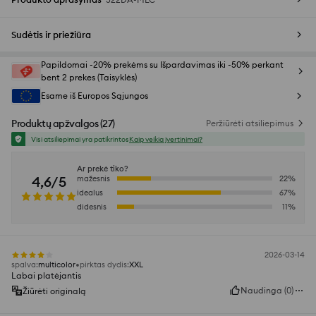
Sudėtis ir priežiūra
Papildomai -20% prekėms su Išpardavimas iki -50% perkant
bent 2 prekes (Taisyklės)
Esame iš Europos Sąjungos
Produktų apžvalgos
(
27
)
Peržiūrėti atsiliepimus
Visi atsiliepimai yra patikrintos
Kaip veikia įvertinimai?
Ar prekė tiko?
4,6/5
mažesnis
22
%
idealus
67
%
didesnis
11
%
2026-03-14
spalva
:
multicolor
pirktas dydis
:
XXL
Labai platėjantis
Naudinga
(
0
)
Žiūrėti originalą