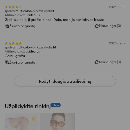
2026-02-18
spalva
:
multicolor
pirktas dydis
:
L
Atitinka dydžiui
:
idealus
Graži suknelė, ji gražiai tinka. Deja, man jis per laisvas biuste
Naudinga
(
0
)
Žiūrėti originalą
2026-02-17
spalva
:
multicolor
pirktas dydis
:
M
Atitinka dydžiui
:
idealus
Gerai, gražu
Naudinga
(
0
)
Žiūrėti originalą
Rodyti daugiau atsiliepimų
Užpildykite rinkinį
New