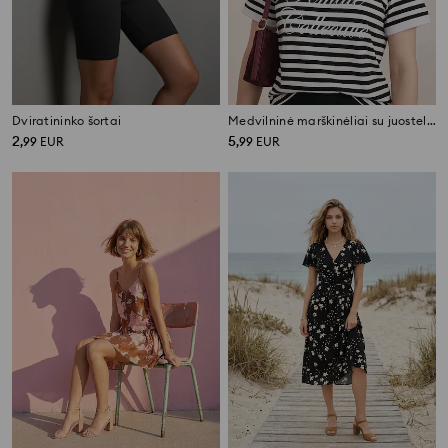
Dviratininko šortai
Medvilninė marškinėliai su juostelėmis ir siuvinėtu užrašu
2
5
,
99
EUR
,
99
EUR