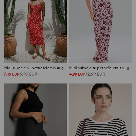
Midi suknelė su petnešėlėmis su gėlių raštu
Midi suknelė su petnešėlėmis su gėlių raštu
7
9,99
EUR
4
12,99
EUR
,
49
EUR
,
99
EUR