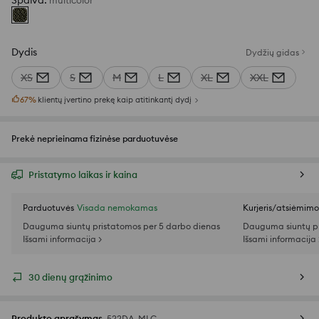
Spalva
:
multicolor
Dydis
Dydžių gidas
XS
S
M
L
XL
XXL
67
%
klientų įvertino prekę kaip atitinkantį dydį
Prekė neprieinama fizinėse parduotuvėse
Pristatymo laikas ir kaina
Parduotuvės
Visada nemokamas
Kurjeris/atsiėmim
Dauguma siuntų pristatomos per 5 darbo dienas
Dauguma siuntų pr
Išsami informacija >
Išsami informacija 
30 dienų grąžinimo
Produkto aprašymas
522DA-MLC