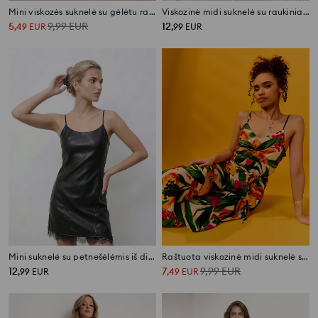
Mini viskozės suknelė su gėlėtu raštu
Viskozinė midi suknelė su raukiniais ir gėlių raštu
5
9,99
EUR
12
,
49
EUR
,
99
EUR
Mini suknelė su petnešėlėmis iš dirbtinės odos
Raštuota viskozinė midi suknelė su petnešėlėmis
12
7
9,99
EUR
,
99
EUR
,
49
EUR