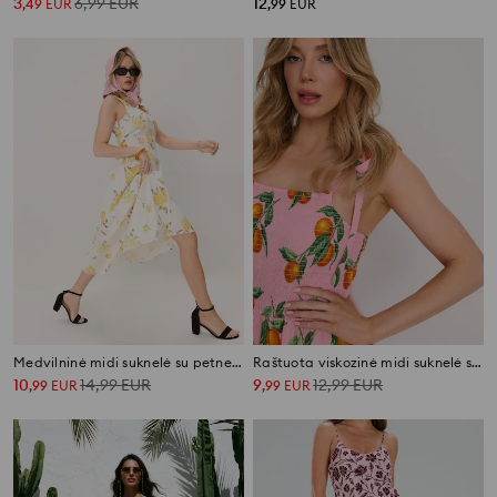
3
6,99
EUR
12
,
49
EUR
,
99
EUR
Medvilninė midi suknelė su petnešėlėmis ir raukiniais
Raštuota viskozinė midi suknelė su petnešėlėmis
10
14,99
EUR
9
12,99
EUR
,
99
EUR
,
99
EUR