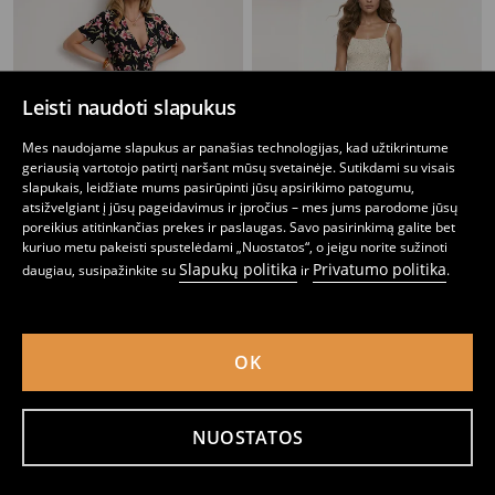
Leisti naudoti slapukus
Mes naudojame slapukus ar panašias technologijas, kad užtikrintume
geriausią vartotojo patirtį naršant mūsų svetainėje. Sutikdami su visais
slapukais, leidžiate mums pasirūpinti jūsų apsirikimo patogumu,
atsižvelgiant į jūsų pageidavimus ir įpročius – mes jums parodome jūsų
poreikius atitinkančias prekes ir paslaugas. Savo pasirinkimą galite bet
kuriuo metu pakeisti spustelėdami „Nuostatos“, o jeigu norite sužinoti
Slapukų politika
Privatumo politika
daugiau, susipažinkite su
ir
.
Viskozinė midi suknelė su kvietiniu raštu ir užklotine
Viskozinė mini suknelė su petnešėlėmis ir taškelių raštu
9
9
,
99
EUR
,
99
EUR
OK
NUOSTATOS