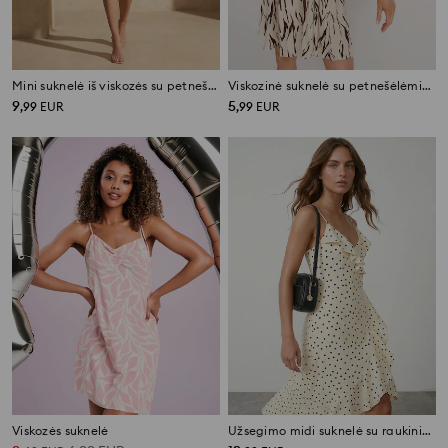
Mini suknelė iš viskozės su petnešėlėmis ir raukiniu
Viskozinė suknelė su petnešėlėmis ir raišteliu ties juosmeniu
9
5
,
99
EUR
,
99
EUR
Viskozės suknelė
Užsegimo midi suknelė su raukiniais iš viskozės