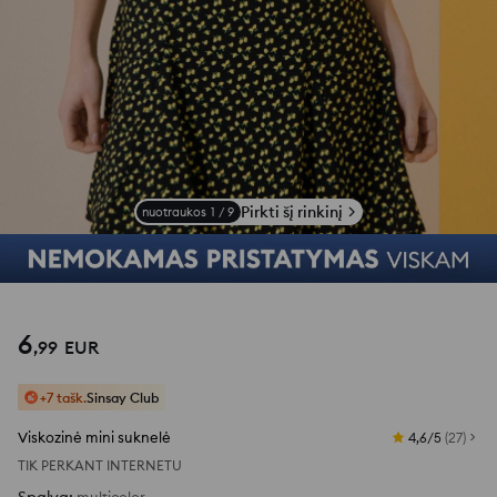
Pirkti šį rinkinį
nuotraukos
1
/
9
6
,
99
EUR
+7 tašk.
Sinsay Club
Viskozinė mini suknelė
4,6/5
(
27
)
TIK PERKANT INTERNETU