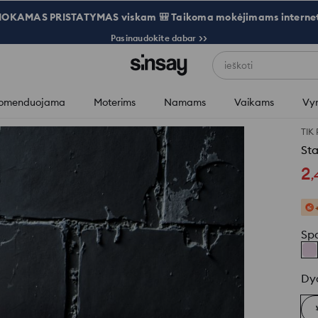
OKAMAS PRISTATYMAS viskam 🎒 Taikoma mokėjimams internet
Pasinaudokite dabar >>
ieškoti
omenduojama
Moterims
Namams
Vaikams
Vy
TIK
Sta
2
,
Sp
Dy