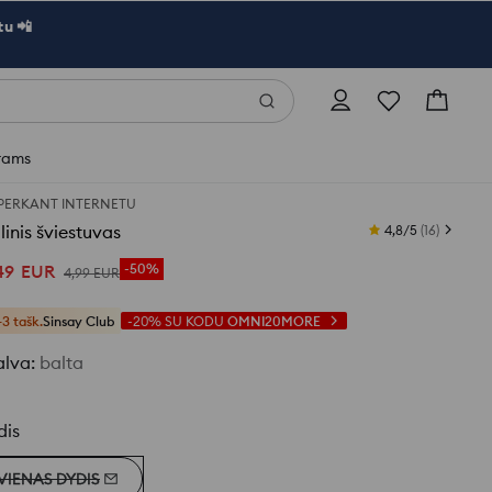
u 📲
rams
 PERKANT INTERNETU
linis šviestuvas
4,8/5
(
16
)
49
EUR
-50%
4
,
99
EUR
+3 tašk.
Sinsay Club
-20%
SU KODU
OMNI20MORE
alva
:
balta
dis
VIENAS DYDIS