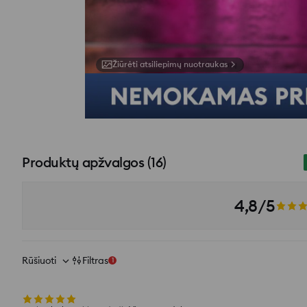
Žiūrėti atsiliepimų nuotraukas
Pirkti šį rinkinį
Produktų apžvalgos
(
16
)
4,8/5
Rūšiuoti
Filtras
1