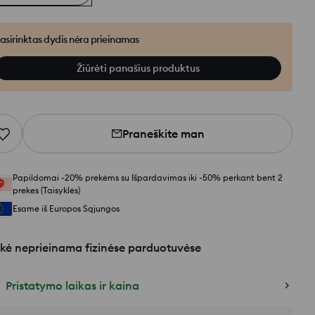
asirinktas dydis nėra prieinamas
Žiūrėti panašius produktus
Praneškite man
Papildomai -20% prekėms su Išpardavimas iki -50% perkant bent 2
prekes (Taisyklės)
Esame iš Europos Sąjungos
kė neprieinama fizinėse parduotuvėse
Pristatymo laikas ir kaina