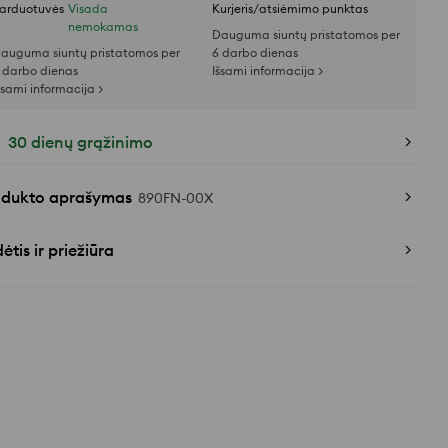
arduotuvės
Visada
Kurjeris/atsiėmimo punktas
nemokamas
Dauguma siuntų pristatomos per
auguma siuntų pristatomos per
6 darbo dienas
 darbo dienas
Išsami informacija >
šsami informacija >
30 dienų grąžinimo
odukto aprašymas
890FN-00X
ėtis ir priežiūra