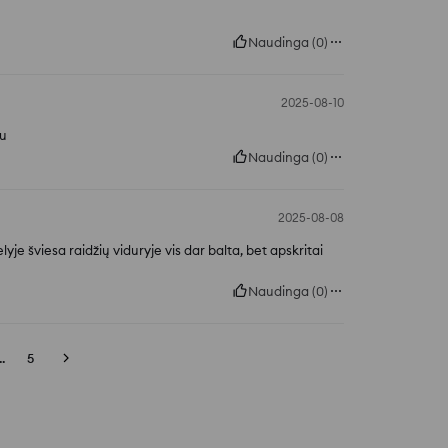
Naudinga
(
0
)
2025-08-10
iu
Naudinga
(
0
)
2025-08-08
je šviesa raidžių viduryje vis dar balta, bet apskritai
Naudinga
(
0
)
..
5