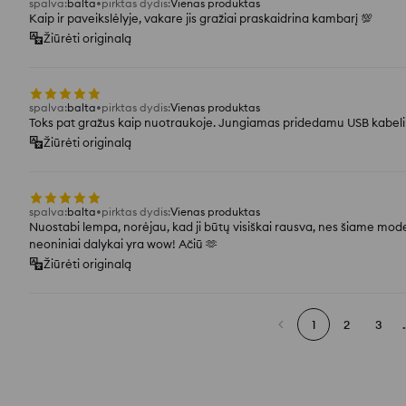
spalva
:
balta
pirktas dydis
:
Vienas produktas
Kaip ir paveikslėlyje, vakare jis gražiai praskaidrina kambarį 💯
Žiūrėti originalą
spalva
:
balta
pirktas dydis
:
Vienas produktas
Toks pat gražus kaip nuotraukoje. Jungiamas pridedamu USB kabel
Žiūrėti originalą
spalva
:
balta
pirktas dydis
:
Vienas produktas
Nuostabi lempa, norėjau, kad ji būtų visiškai rausva, nes šiame modely
neoniniai dalykai yra wow! Ačiū 🫶
Žiūrėti originalą
1
2
3
.