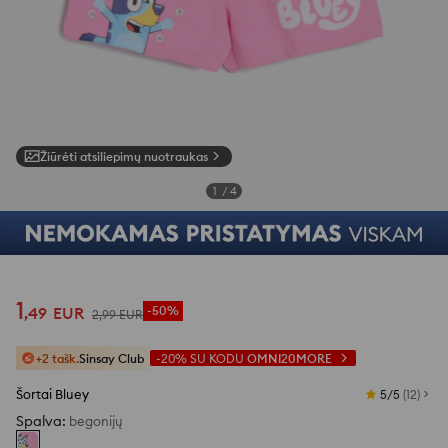
Žiūrėti atsiliepimų nuotraukas
1
/
4
1
,
49
EUR
-50%
2
,
99
EUR
+2 tašk.
Sinsay Club
-20%
SU KODU
OMNI20MORE
Šortai Bluey
5/5
(
12
)
Spalva
:
begonijų