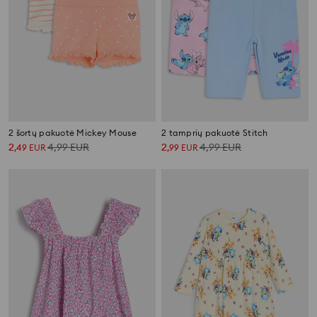
2 šortų pakuotė Mickey Mouse
2 tamprių pakuotė Stitch
2
4,99
EUR
2
4,99
EUR
,
49
EUR
,
99
EUR