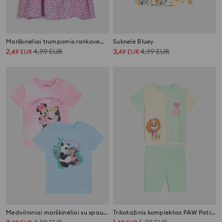
Marškinėliai trumpomis rankovėmis su dekoratyvia iškirpte
Suknelė Bluey
2
4,99
EUR
3
4,99
EUR
,
49
EUR
,
49
EUR
Medvilniniai marškinėliai su spauda 2 vnt Minnie Mouse
Trikotažinis komplektas PAW Patrol