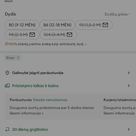
Dydis
Dydžių gidas
80 (9-12 MĖN)
86 (12-18 MĖN)
92 (1,5-2 M)
98 (2-3 M)
104 (3-4 M)
100
%
klientų įvertino prekę kaip atitinkantį dydį
Bluey
Galimybė įsigyti parduotuvėje
Pristatymo laikas ir kaina
Parduotuvės
Visada nemokamas
Kurjeris/atsiėmim
Dauguma siuntų pristatomos per 5 darbo dienas
Dauguma siuntų pr
Išsami informacija >
Išsami informacija 
30 dienų grąžinimo