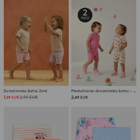
Dviratininko šortai 2vnt
Medvilniniai dviratininko šortai – 2 vnt.
1
2,99
EUR
2
,
99
EUR
,
49
EUR