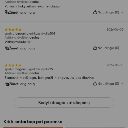
Atitinka dydžiui
:
idealus
Puikus ir kokybiškas rekomenduoju
Naudinga
(
0
)
Žiūrėti originalą
2026-06-08
spalva
:
begonijų
pirktas dydis
:
104
Atitinka dydžiui
:
idealus
Viskas tobula 🩷
Naudinga
(
0
)
Žiūrėti originalą
2026-05-30
spalva
:
begonijų
pirktas dydis
:
92
Atitinka dydžiui
:
idealus
Storesnė medžiaga, bet graži ir lengva. Jis juos dievino
Naudinga
(
0
)
Žiūrėti originalą
Rodyti daugiau atsiliepimų
Kiti klientai taip pat pasirinko