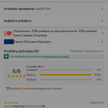
Produkto aprašymas
842DY-31X
Sudėtis ir priežiūra
Papildomai -20% prekėms su Išpardavimas iki -50% perkant
bent 2 prekes (Taisyklės)
Esame iš Europos Sąjungos
Produktų apžvalgos
(
12
)
Peržiūrėti atsiliepimus
Visi atsiliepimai yra patikrintos
Kaip veikia įvertinimai?
Ar prekė tiko?
5/5
mažesnis
0
%
idealus
100
%
didesnis
0
%
Geriausiai įvertintas
kategorijoje Vaikams
2026-06-20
spalva
:
begonijų
pirktas dydis
:
86