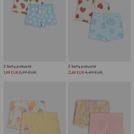
2 šortų pakuotė
2 šortų pakuotė
1
2,99
EUR
2
4,49
EUR
,
99
EUR
,
49
EUR