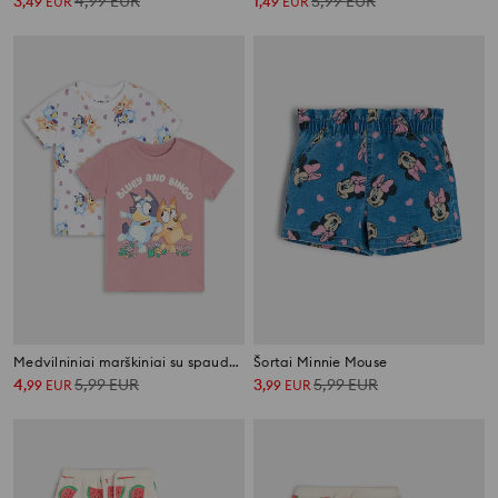
3
4,99
EUR
1
5,99
EUR
,
49
EUR
,
49
EUR
Medvilniniai marškiniai su spauda 2 pack Bluey
Šortai Minnie Mouse
4
5,99
EUR
3
5,99
EUR
,
99
EUR
,
99
EUR