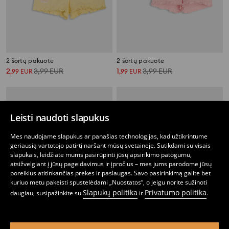
2 šortų pakuotė
2 šortų pakuotė
2
3,99
EUR
1
3,99
EUR
,
99
EUR
,
99
EUR
Leisti naudoti slapukus
Mes naudojame slapukus ar panašias technologijas, kad užtikrintume
geriausią vartotojo patirtį naršant mūsų svetainėje. Sutikdami su visais
slapukais, leidžiate mums pasirūpinti jūsų apsirikimo patogumu,
atsižvelgiant į jūsų pageidavimus ir įpročius – mes jums parodome jūsų
poreikius atitinkančias prekes ir paslaugas. Savo pasirinkimą galite bet
kuriuo metu pakeisti spustelėdami „Nuostatos“, o jeigu norite sužinoti
Slapukų politika
Privatumo politika
daugiau, susipažinkite su
ir
.