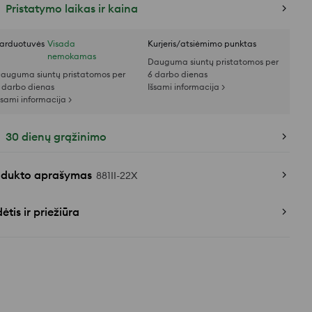
Pristatymo laikas ir kaina
arduotuvės
Visada
Kurjeris/atsiėmimo punktas
nemokamas
Dauguma siuntų pristatomos per
auguma siuntų pristatomos per
6 darbo dienas
 darbo dienas
Išsami informacija >
šsami informacija >
30 dienų grąžinimo
odukto aprašymas
881II-22X
ėtis ir priežiūra