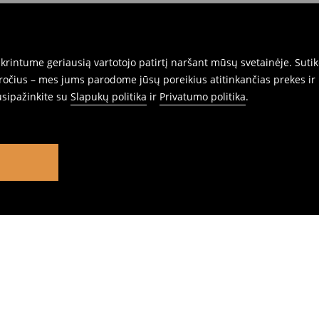
rintume geriausią vartotojo patirtį naršant mūsų svetainėje. Sutik
pročius – mes jums parodome jūsų poreikius atitinkančias prekes ir 
usipažinkite su
Slapukų politika
ir
Privatumo politika
.