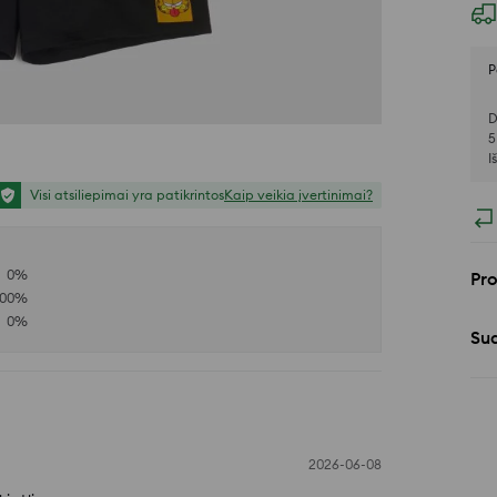
P
D
5
I
Visi atsiliepimai yra patikrintos
Kaip veikia įvertinimai?
0
%
Pr
100
%
0
%
Sud
2026-06-08