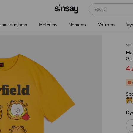
ieškoti
omenduojama
Moterims
Namams
Vaikams
Vy
NE
Med
Gar
4
,
Sp
Dy