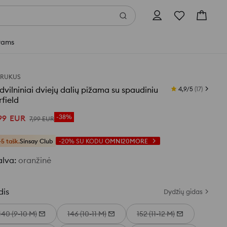
rams
TRUKUS
vilniniai dviejų dalių pižama su spaudiniu
4,9/5
(
17
)
field
99
EUR
-38%
7
,
99
EUR
+5 tašk.
Sinsay Club
-20%
SU KODU
OMNI20MORE
alva
:
oranžinė
dis
Dydžių gidas
140 (9-10 M)
146 (10-11 M)
152 (11-12 M)