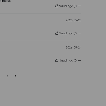
kinėlius
Naudinga
(
0
)
2026-05-28
Naudinga
(
0
)
2026-05-24
Naudinga
(
0
)
..
5