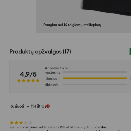
Žiūrėti atsiliepimų nuotraukas
Produktų apžvalgos
(
17
)
Ar prekė tiko?
4,9/5
mažesnis
idealus
didesnis
Rūšiuoti
Filtras
1
spalva
:
oranžinė
pirktas dydis
:
152
Atitinka dydžiui
:
idealus