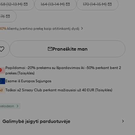
158 (12-13 M)
164 (13-14 M)
170 (14-15 M)
176
00
%
klientų įvertino prekę kaip atitinkantį dydį
Praneškite man
Papildomai -20% prekėms su Išpardavimas iki -50% perkant bent 2
prekes (Taisyklės)
Esame iš Europos Sąjungos
Taškai x2 Sinsay Club perkant mažiausiai už 40 EUR (Taisyklės)
kelodeon
Galimybė įsigyti parduotuvėje