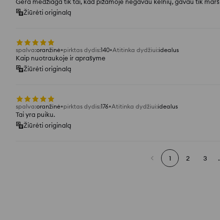
Gera medžiaga tik tai, kad pižamoje negavau kelnių, gavau tik marš
Žiūrėti originalą
spalva
:
oranžinė
pirktas dydis
:
140
Atitinka dydžiui
:
idealus
Kaip nuotraukoje ir aprašyme
Žiūrėti originalą
spalva
:
oranžinė
pirktas dydis
:
176
Atitinka dydžiui
:
idealus
Tai yra puiku.
Žiūrėti originalą
1
2
3
.