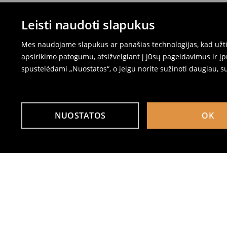
Leisti naudoti slapukus
Mes naudojame slapukus ar panašias technologijas, kad užtik
apsirikimo patogumu, atsižvelgiant į jūsų pageidavimus ir į
spustelėdami „Nuostatos“, o jeigu norite sužinoti daugiau, s
NUOSTATOS
OK