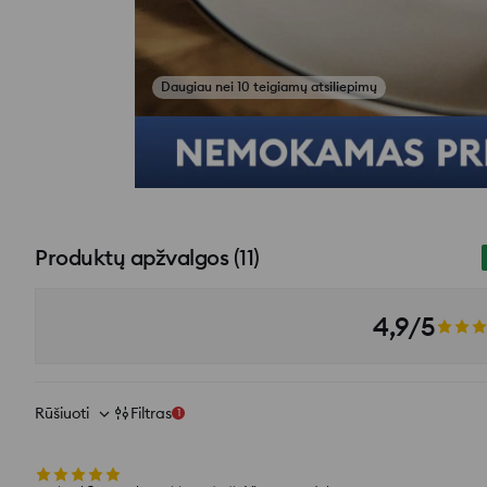
Žiūrėti atsiliepimų nuotraukas
Produktų apžvalgos
(
11
)
4,9/5
Rūšiuoti
Filtras
1