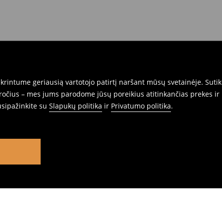
rintume geriausią vartotojo patirtį naršant mūsų svetainėje. Sutik
pročius – mes jums parodome jūsų poreikius atitinkančias prekes ir 
usipažinkite su
Slapukų politika
ir
Privatumo politika
.