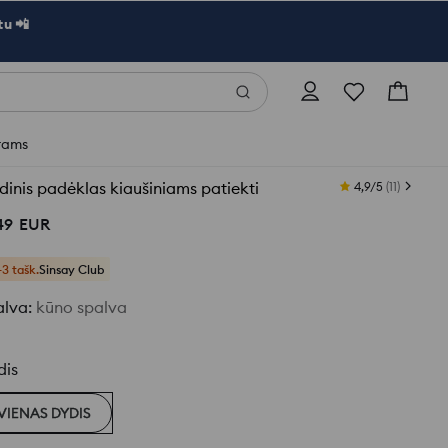
u 📲
rams
inis padėklas kiaušiniams patiekti
4,9/5
(
11
)
49
EUR
+3 tašk.
Sinsay Club
alva
:
kūno spalva
dis
VIENAS DYDIS