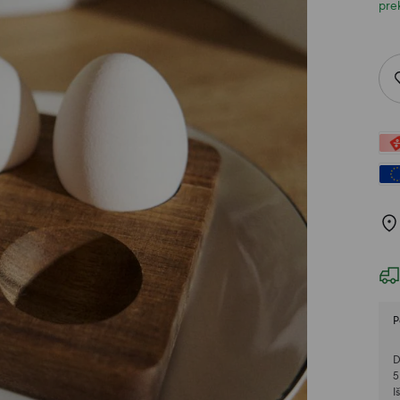
pre
P
D
5
I