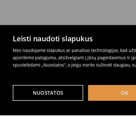
Leisti naudoti slapukus
Mes naudojame slapukus ar panašias technologijas, kad užtik
apsirikimo patogumu, atsižvelgiant į jūsų pageidavimus ir į
spustelėdami „Nuostatos“, o jeigu norite sužinoti daugiau, s
NUOSTATOS
OK