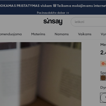
OKAMAS PRISTATYMAS viskam 🎒 Taikoma mokėjimams internet
Pasinaudokite dabar >>
ieškoti
omenduojama
Moterims
Namams
Vaikams
Vy
Med
2
,
Sp
Dy