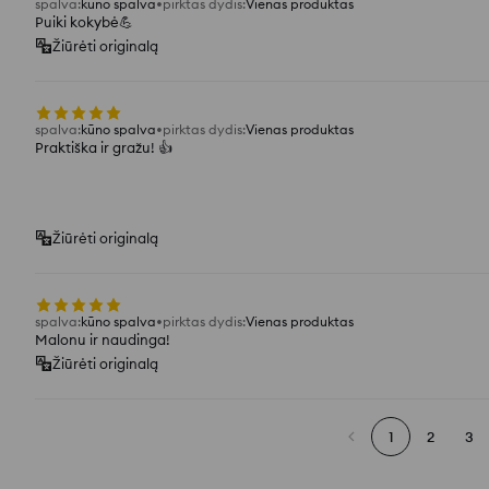
spalva
:
kūno spalva
pirktas dydis
:
Vienas produktas
Puiki kokybė💪
Žiūrėti originalą
spalva
:
kūno spalva
pirktas dydis
:
Vienas produktas
Praktiška ir gražu! 👍️
Žiūrėti originalą
spalva
:
kūno spalva
pirktas dydis
:
Vienas produktas
Malonu ir naudinga!
Žiūrėti originalą
1
2
3