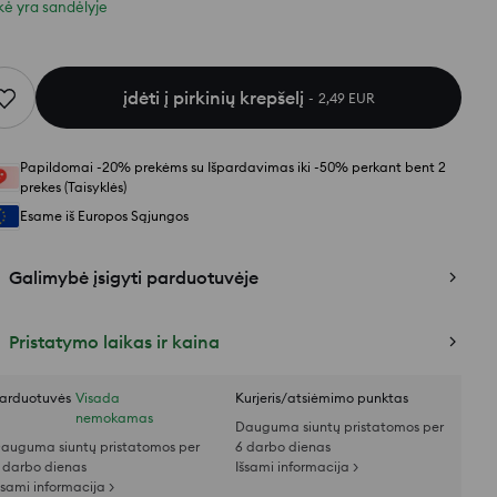
kė yra sandėlyje
įdėti į pirkinių krepšelį
2,49 EUR
Papildomai -20% prekėms su Išpardavimas iki -50% perkant bent 2
prekes (Taisyklės)
Esame iš Europos Sąjungos
Galimybė įsigyti parduotuvėje
Pristatymo laikas ir kaina
arduotuvės
Visada
Kurjeris/atsiėmimo punktas
nemokamas
Dauguma siuntų pristatomos per
auguma siuntų pristatomos per
6 darbo dienas
 darbo dienas
Išsami informacija >
šsami informacija >