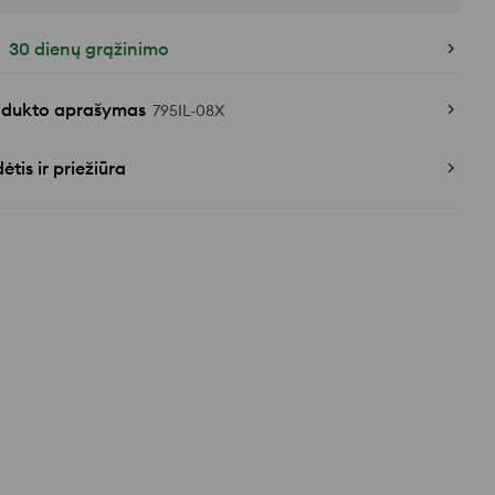
30 dienų grąžinimo
odukto aprašymas
795IL-08X
ėtis ir priežiūra