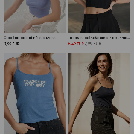
Crop top palaidinė su siuviniu
Topas su petnešėlėmis ir ажūriniais raukiniais
0
5
7,99
EUR
,
99
EUR
,
49
EUR