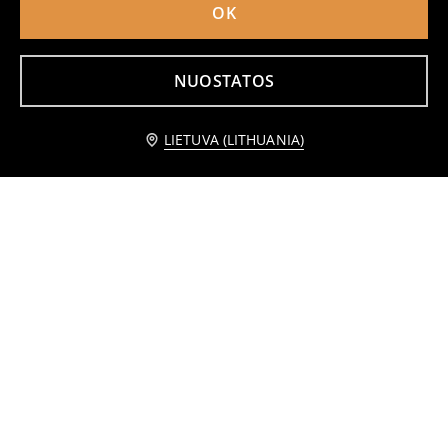
OK
NUOSTATOS
Praneškite man
LIETUVA (LITHUANIA)
Glaustinukė be rankovių
Marškinėliai trumpomis rankovėmis su dekoratyvia iškirpte
4
5,99
EUR
1
4,49
EUR
,
99
EUR
,
99
EUR