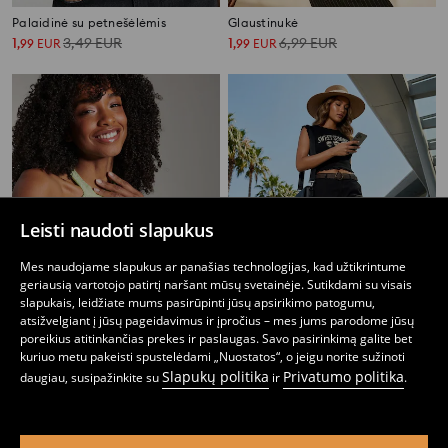
Palaidinė su petnešėlėmis
Glaustinukė
1
3,49
EUR
1
6,99
EUR
,
99
EUR
,
99
EUR
Leisti naudoti slapukus
Mes naudojame slapukus ar panašias technologijas, kad užtikrintume
geriausią vartotojo patirtį naršant mūsų svetainėje. Sutikdami su visais
slapukais, leidžiate mums pasirūpinti jūsų apsirikimo patogumu,
atsižvelgiant į jūsų pageidavimus ir įpročius – mes jums parodome jūsų
poreikius atitinkančias prekes ir paslaugas. Savo pasirinkimą galite bet
kuriuo metu pakeisti spustelėdami „Nuostatos“, o jeigu norite sužinoti
Crop top palaidinė
Crop top palaidinė
Slapukų politika
Privatumo politika
daugiau, susipažinkite su
ir
.
3
6,99
EUR
1
2,49
EUR
,
99
EUR
,
99
EUR