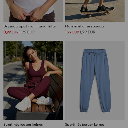
Dryžuoti apatiniai marškinėliai
Marškinėliai su spauda
0
1,99
EUR
1
1,99
EUR
,
99
EUR
,
29
EUR
Sportinės jogger kelnės
Sportinės jogger kelnės