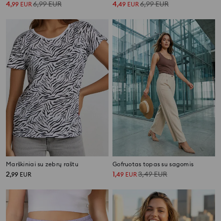
4
6,99
EUR
4
6,99
EUR
,
99
EUR
,
49
EUR
Marškiniai su zebrų raštu
Gofruotas topas su sagomis
2
1
3,49
EUR
,
99
EUR
,
49
EUR