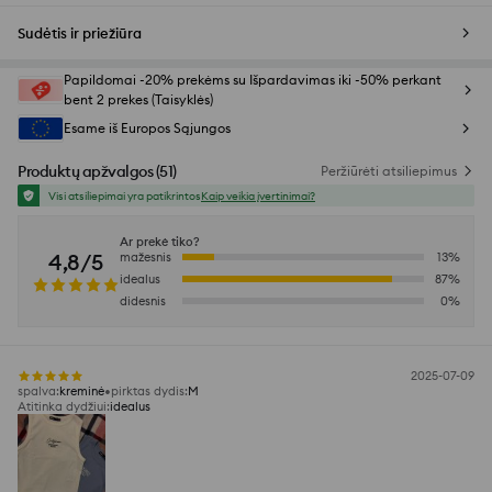
Sudėtis ir priežiūra
Papildomai -20% prekėms su Išpardavimas iki -50% perkant
bent 2 prekes (Taisyklės)
Esame iš Europos Sąjungos
Produktų apžvalgos
(
51
)
Peržiūrėti atsiliepimus
Visi atsiliepimai yra patikrintos
Kaip veikia įvertinimai?
Ar prekė tiko?
4,8/5
mažesnis
13
%
idealus
87
%
didesnis
0
%
2025-07-09
spalva
:
kreminė
pirktas dydis
:
M
Atitinka dydžiui
:
idealus