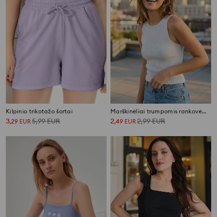
Kilpinio trikotažo šortai
Marškinėliai trumpomis rankovėmis su dekoratyvia iškirpte
3
5,99
EUR
2
2,99
EUR
,
29
EUR
,
49
EUR