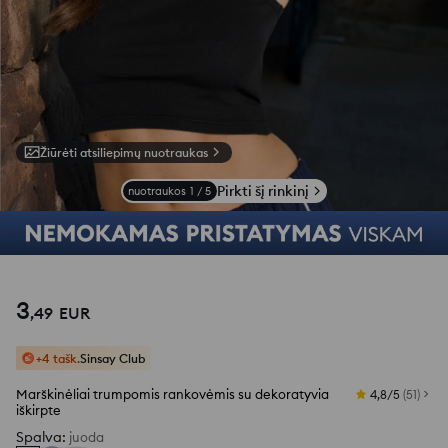
Žiūrėti atsiliepimų nuotraukas
Pirkti šį rinkinį
nuotraukos
1
/
5
3
,
49
EUR
+4 tašk.
Sinsay Club
Marškinėliai trumpomis rankovėmis su dekoratyvia
4,8/5
(
51
)
iškirpte
Spalva
:
juoda