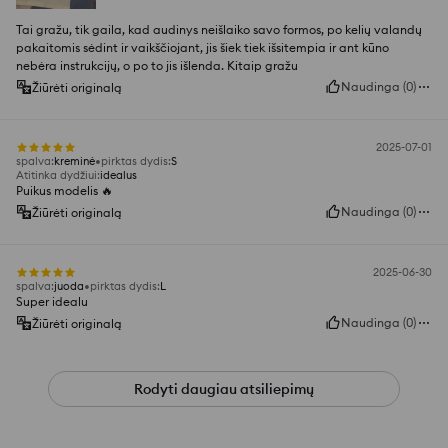
Tai gražu, tik gaila, kad audinys neišlaiko savo formos, po kelių valandų
pakaitomis sėdint ir vaikščiojant, jis šiek tiek išsitempia ir ant kūno
nebėra instrukcijų, o po to jis išlenda. Kitaip gražu
Naudinga
(
0
)
Žiūrėti originalą
2025-07-01
spalva
:
kreminė
pirktas dydis
:
S
Atitinka dydžiui
:
idealus
Puikus modelis 🔥
Naudinga
(
0
)
Žiūrėti originalą
2025-06-30
spalva
:
juoda
pirktas dydis
:
L
Super idealu
Naudinga
(
0
)
Žiūrėti originalą
Rodyti daugiau atsiliepimų