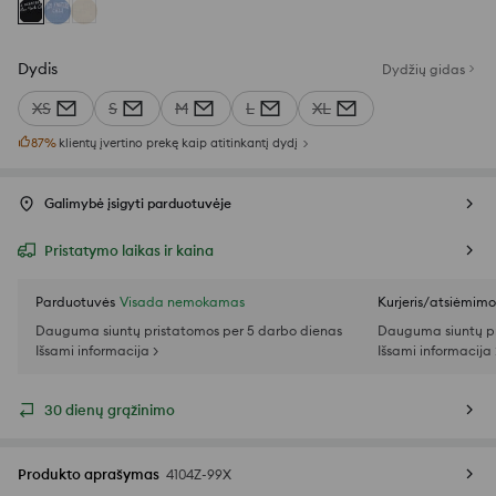
Dydis
Dydžių gidas
XS
S
M
L
XL
87
%
klientų įvertino prekę kaip atitinkantį dydį
Galimybė įsigyti parduotuvėje
Pristatymo laikas ir kaina
Parduotuvės
Visada nemokamas
Kurjeris/atsiėmim
Dauguma siuntų pristatomos per 5 darbo dienas
Dauguma siuntų pr
Išsami informacija >
Išsami informacija 
30 dienų grąžinimo
Produkto aprašymas
4104Z-99X