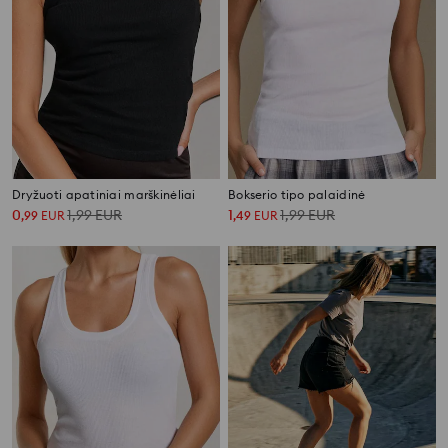
Dryžuoti apatiniai marškinėliai
Bokserio tipo palaidinė
0
1,99
EUR
1
1,99
EUR
,
99
EUR
,
49
EUR