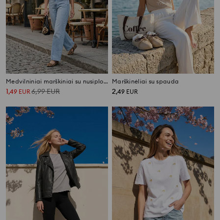
Medvilniniai marškiniai su nusiplovimo efektu
Marškinėliai su spauda
1
6,99
EUR
2
,
49
EUR
,
49
EUR