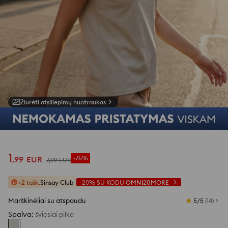
Žiūrėti atsiliepimų nuotraukas
1
/
7
1
,
99
EUR
-75%
7
,
99
EUR
+2 tašk.
Sinsay Club
-20%
SU KODU
OMNI20MORE
Marškinėliai su atspaudu
5/5
(
14
)
Spalva
:
šviesiai pilka