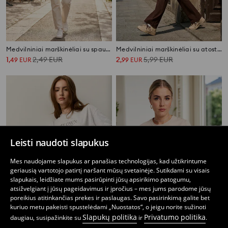
Medvilniniai marškinėliai su spauda
Medvilniniai marškinėliai su atostogų spauda
1
2,49
EUR
2
5,99
EUR
,
49
EUR
,
99
EUR
Leisti naudoti slapukus
Mes naudojame slapukus ar panašias technologijas, kad užtikrintume
geriausią vartotojo patirtį naršant mūsų svetainėje. Sutikdami su visais
slapukais, leidžiate mums pasirūpinti jūsų apsirikimo patogumu,
atsižvelgiant į jūsų pageidavimus ir įpročius – mes jums parodome jūsų
poreikius atitinkančias prekes ir paslaugas. Savo pasirinkimą galite bet
kuriuo metu pakeisti spustelėdami „Nuostatos“, o jeigu norite sužinoti
Slapukų politika
Privatumo politika
daugiau, susipažinkite su
ir
.
Medvilniniai marškinėliai su užrašu
Marškinėliai trumpomis rankovėmis