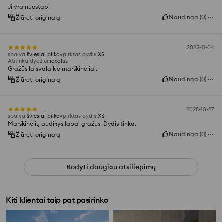
Ji yra nuostabi
Naudinga
(
0
)
Žiūrėti originalą
2025-11-04
spalva
:
šviesiai pilka
pirktas dydis
:
XS
Atitinka dydžiui
:
idealus
Gražūs laisvalaikio marškinėliai.
Naudinga
(
0
)
Žiūrėti originalą
2025-10-27
spalva
:
šviesiai pilka
pirktas dydis
:
XS
Marškinėlių audinys labai gražus. Dydis tinka.
Naudinga
(
0
)
Žiūrėti originalą
Rodyti daugiau atsiliepimų
Kiti klientai taip pat pasirinko