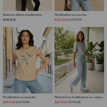
Blukinto efekto marškinėliai
Marškinėliai su siuviniu
4
4
6,99
EUR
,
49
EUR
,
49
EUR
Marškinėliai su spauda
Melanžiniai marškinėliai su viskozės priemaiša
3
5,99
EUR
3
7,99
EUR
,
99
EUR
,
99
EUR