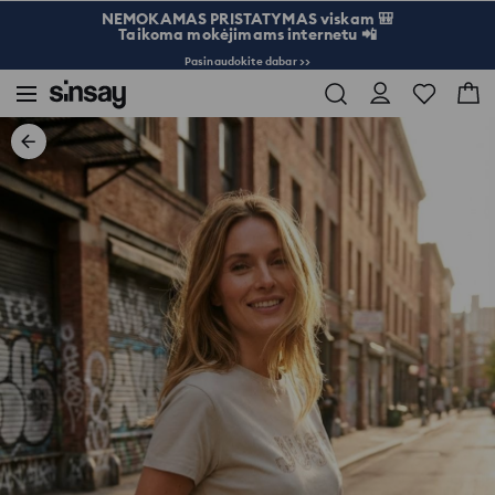
NEMOKAMAS PRISTATYMAS viskam 🎒
Taikoma mokėjimams internetu 📲
Pasinaudokite dabar >>