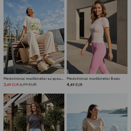
Medvilniniai marškinėliai su spauda
Medvilniniai marškinėliai Basic
3
6,99
EUR
4
,
49
EUR
,
49
EUR