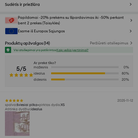
Sudėtis ir priežiūra
Papildomai -20% prekėms su Išpardavimas iki -50% perkant
bent 2 prekes (Taisyklės)
Esame iš Europos Sąjungos
Produktų apžvalgos
(
14
)
Peržiūrėti atsiliepimus
Visi atsiliepimai yra patikrintos
Kaip veikia įvertinimai?
Ar prekė tiko?
5/5
mažesnis
0
%
idealus
80
%
didesnis
20
%
2025-11-12
spalva
:
šviesiai pilka
pirktas dydis
:
XS
Atitinka dydžiui
:
idealus