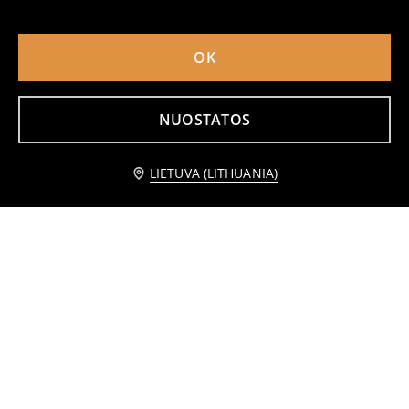
4
5
,
49
EUR
,
99
EUR
OK
NUOSTATOS
Praneškite man
LIETUVA (LITHUANIA)
Medvilniniai marškinėliai su spauda
Medvilniniai marškinėliai su užrašu
2
5,99
EUR
3
,
99
EUR
,
49
EUR