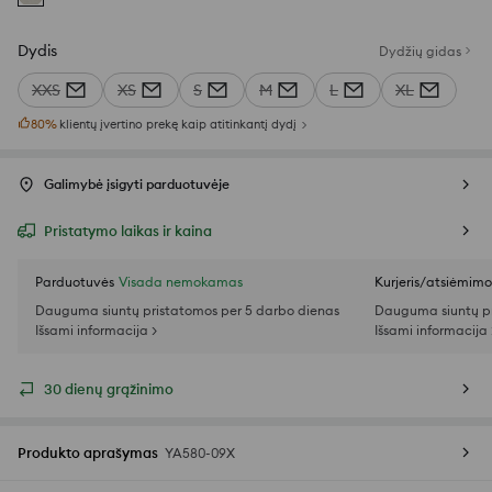
Dydis
Dydžių gidas
XXS
XS
S
M
L
XL
80
%
klientų įvertino prekę kaip atitinkantį dydį
Galimybė įsigyti parduotuvėje
Pristatymo laikas ir kaina
Parduotuvės
Visada nemokamas
Kurjeris/atsiėmim
Dauguma siuntų pristatomos per 5 darbo dienas
Dauguma siuntų pr
Išsami informacija >
Išsami informacija 
30 dienų grąžinimo
Produkto aprašymas
YA580-09X