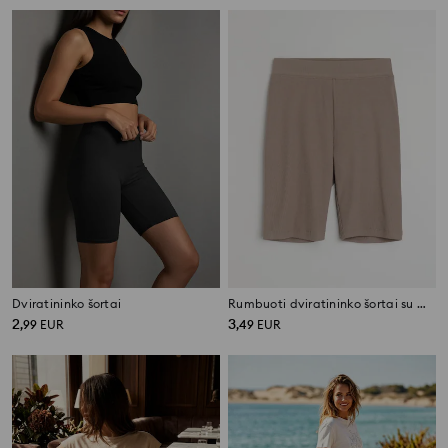
Dviratininko šortai
Rumbuoti dviratininko šortai su medvilne
2
3
,
99
EUR
,
49
EUR