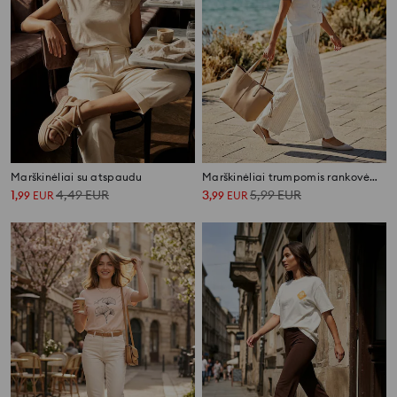
Marškinėliai su atspaudu
Marškinėliai trumpomis rankovėmis
1
4,49
EUR
3
5,99
EUR
,
99
EUR
,
99
EUR