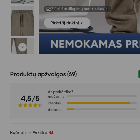
Žiūrėti atsiliepimų nuotraukas
Pirkti šį rinkinį
Produktų apžvalgos
(
69
)
Ar prekė tiko?
4,5/5
mažesnis
idealus
didesnis
Rūšiuoti
Filtras
1