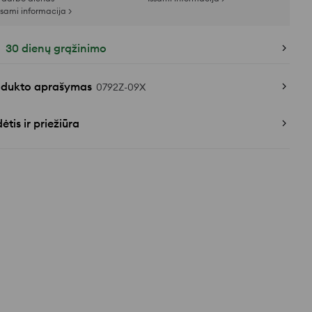
šsami informacija >
30 dienų grąžinimo
odukto aprašymas
0792Z-09X
ėtis ir priežiūra