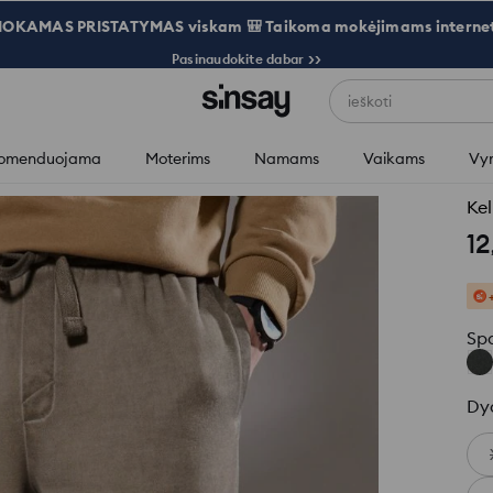
OKAMAS PRISTATYMAS viskam 🎒 Taikoma mokėjimams internet
Pasinaudokite dabar >>
ieškoti
omenduojama
Moterims
Namams
Vaikams
Vy
Kel
12
Sp
Dy