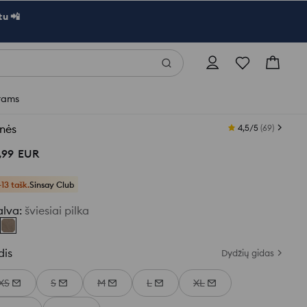
u 📲
rams
nės
4,5/5
(
69
)
,
99
EUR
+13 tašk.
Sinsay Club
alva
:
šviesiai pilka
dis
Dydžių gidas
XS
S
M
L
XL