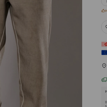
9
P
D
5