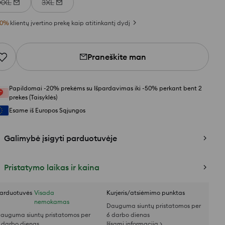
XXL
3XL
0
%
klientų įvertino prekę kaip atitinkantį dydį
Praneškite man
Papildomai -20% prekėms su Išpardavimas iki -50% perkant bent 2
prekes (Taisyklės)
Esame iš Europos Sąjungos
Galimybė įsigyti parduotuvėje
Pristatymo laikas ir kaina
arduotuvės
Visada
Kurjeris/atsiėmimo punktas
nemokamas
Dauguma siuntų pristatomos per
auguma siuntų pristatomos per
6 darbo dienas
 darbo dienas
Išsami informacija >