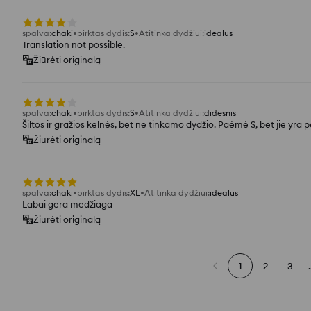
spalva
:
chaki
pirktas dydis
:
S
Atitinka dydžiui
:
idealus
Translation not possible.
Žiūrėti originalą
spalva
:
chaki
pirktas dydis
:
S
Atitinka dydžiui
:
didesnis
Šiltos ir gražios kelnės, bet ne tinkamo dydžio. Paėmė S, bet jie yra per
Žiūrėti originalą
spalva
:
chaki
pirktas dydis
:
XL
Atitinka dydžiui
:
idealus
Labai gera medžiaga
Žiūrėti originalą
1
2
3
.