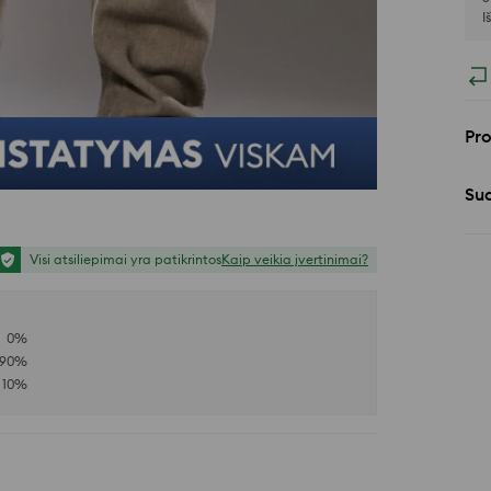
I
Pr
Sud
Visi atsiliepimai yra patikrintos
Kaip veikia įvertinimai?
0
%
90
%
10
%