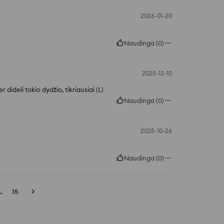
2026-01-20
Naudinga
(
0
)
2025-12-10
 dideli tokio dydžio, tikriausiai (L)
Naudinga
(
0
)
2025-10-26
Naudinga
(
0
)
..
15