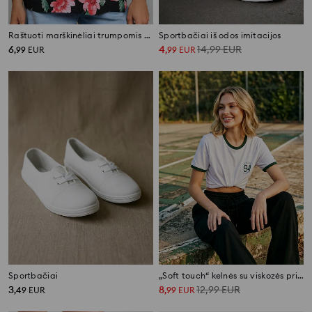
Raštuoti marškinėliai trumpomis rankovėmis
Sportbačiai iš odos imitacijos
6
4
14,99
EUR
,
99
EUR
,
99
EUR
Sportbačiai
„Soft touch“ kelnės su viskozės priemaiša
3
8
12,99
EUR
,
49
EUR
,
99
EUR