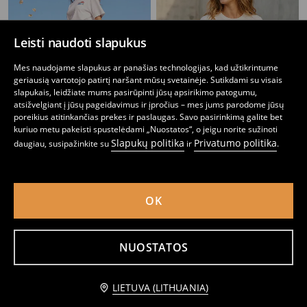
Leisti naudoti slapukus
Mes naudojame slapukus ar panašias technologijas, kad užtikrintume
geriausią vartotojo patirtį naršant mūsų svetainėje. Sutikdami su visais
slapukais, leidžiate mums pasirūpinti jūsų apsirikimo patogumu,
atsižvelgiant į jūsų pageidavimus ir įpročius – mes jums parodome jūsų
poreikius atitinkančias prekes ir paslaugas. Savo pasirinkimą galite bet
kuriuo metu pakeisti spustelėdami „Nuostatos“, o jeigu norite sužinoti
Slapukų politika
Privatumo politika
daugiau, susipažinkite su
ir
.
Medvilniniai marškinėliai su atostogų spauda
Medvilniniai marškinėliai su spauda
2
5,99
EUR
4
6,99
EUR
,
49
EUR
,
49
EUR
OK
NUOSTATOS
Praneškite man
LIETUVA (LITHUANIA)