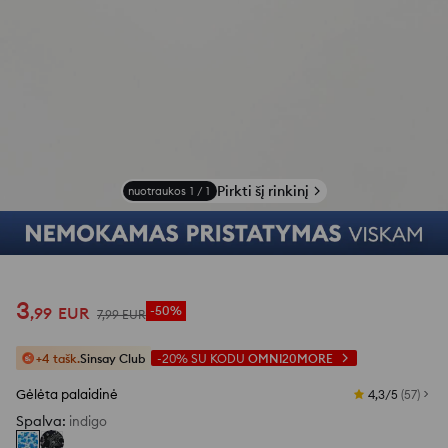
Pirkti šį rinkinį
nuotraukos
1
/
1
3
,
99
EUR
-50%
7
,
99
EUR
+4 tašk.
Sinsay Club
-20%
SU KODU
OMNI20MORE
Gėlėta palaidinė
4,3/5
(
57
)
Spalva
:
indigo