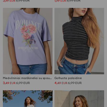
3
5,99
EUR
1
5,99
EUR
,
99
EUR
,
99
EUR
Medvilniniai marškinėliai su spauda
Gofruota palaidinė
3
6,99
EUR
4
6,99
EUR
,
49
EUR
,
49
EUR