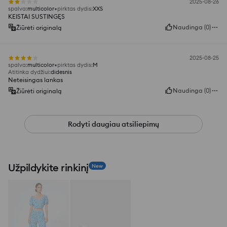
2025-08-26
spalva
:
multicolor
pirktas dydis
:
XXS
KEISTAI SUSTINGĘS
Naudinga
(
0
)
Žiūrėti originalą
2025-08-25
spalva
:
multicolor
pirktas dydis
:
M
Atitinka dydžiui
:
didesnis
Neteisingas lankas
Naudinga
(
0
)
Žiūrėti originalą
Rodyti daugiau atsiliepimų
Užpildykite rinkinį
New