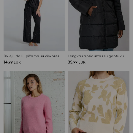
Dviejų dalių pižama su viskozės mišiniu
Lengvas apsiaustas su gobtuvu
14
35
,
99
EUR
,
99
EUR