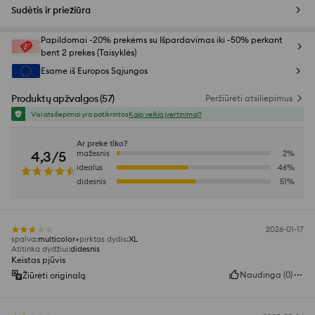
Sudėtis ir priežiūra
Papildomai -20% prekėms su Išpardavimas iki -50% perkant
bent 2 prekes (Taisyklės)
Esame iš Europos Sąjungos
Produktų apžvalgos
(
57
)
Peržiūrėti atsiliepimus
Visi atsiliepimai yra patikrintos
Kaip veikia įvertinimai?
Ar prekė tiko?
4,3/5
mažesnis
2
%
idealus
46
%
didesnis
51
%
2026-01-17
spalva
:
multicolor
pirktas dydis
:
XL
Atitinka dydžiui
:
didesnis
Keistas pjūvis
Naudinga
(
0
)
Žiūrėti originalą