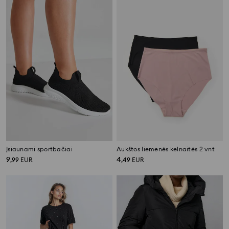
Įsiaunami sportbačiai
Aukštos liemenės kelnaitės 2 vnt
9
4
,
99
EUR
,
49
EUR