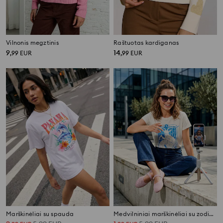
Vilnonis megztinis
Raštuotas kardiganas
9
14
,
99
EUR
,
99
EUR
Marškinėliai su spauda
Medvilniniai marškinėliai su zodiako spauda