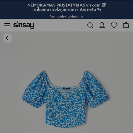
NEMOKAMAS PRISTATYMAS viskam 🎒
Taikoma mokėjimams internetu 📲
Pasinaudokite dabar >>