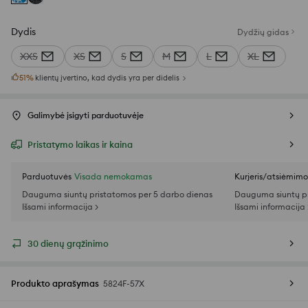
Dydis
Dydžių gidas
XXS
XS
S
M
L
XL
51
%
klientų įvertino, kad dydis yra per didelis
Galimybė įsigyti parduotuvėje
Pristatymo laikas ir kaina
Parduotuvės
Visada nemokamas
Kurjeris/atsiėmim
Dauguma siuntų pristatomos per 5 darbo dienas
Dauguma siuntų pr
Išsami informacija >
Išsami informacija 
30 dienų grąžinimo
Produkto aprašymas
5824F-57X