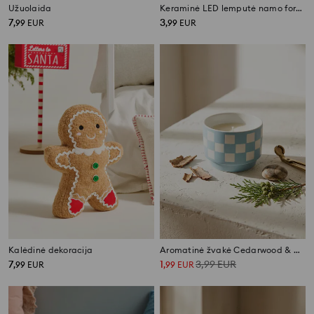
Užuolaida
Keraminė LED lemputė namo forma
7
3
,
99
EUR
,
99
EUR
Kalėdinė dekoracija
Aromatinė žvakė Cedarwood & Cypress
7
1
3,99
EUR
,
99
EUR
,
99
EUR