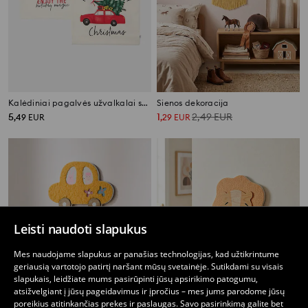
Kalėdiniai pagalvės užvalkalai su dovanų ir automobilio su eglute raštu (2 vnt.)
Sienos dekoracija
5
1
2,49
EUR
,
49
EUR
,
29
EUR
Leisti naudoti slapukus
Mes naudojame slapukus ar panašias technologijas, kad užtikrintume
geriausią vartotojo patirtį naršant mūsų svetainėje. Sutikdami su visais
slapukais, leidžiate mums pasirūpinti jūsų apsirikimo patogumu,
atsižvelgiant į jūsų pageidavimus ir įpročius – mes jums parodome jūsų
poreikius atitinkančias prekes ir paslaugas. Savo pasirinkimą galite bet