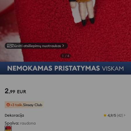
Žiūrėti atsiliepimų nuotraukas
1
/
4
2
,
99
EUR
+3 tašk.
Sinsay Club
Dekoracija
4,9/5
(
42
)
Spalva
:
raudona