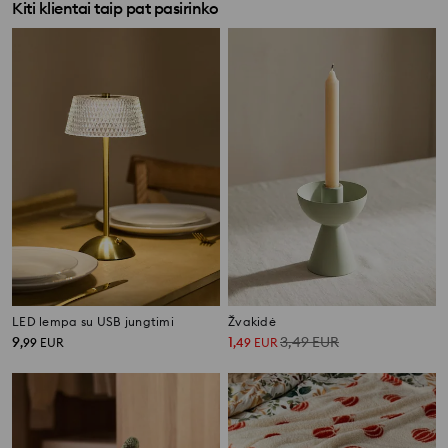
Kiti klientai taip pat pasirinko
LED lempa su USB jungtimi
Žvakidė
9
1
3,49
EUR
,
99
EUR
,
49
EUR