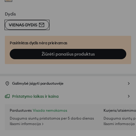
Dydis
VIENAS DYDIS
Pasirinktas dydis nėra prieinamas
Žiūrėti panašius produktus
Galimybė įsigyti parduotuvėje
Pristatymo laikas ir kaina
Parduotuvės
Visada nemokamas
Kurjeris/atsiėmim
Dauguma siuntų pristatomos per 5 darbo dienas
Dauguma siuntų pr
Išsami informacija >
Išsami informacija 