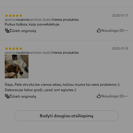
2025-01-17
spalva
:
raudona
pirktas dydis
:
Vienas produktas
Puikus taškas, kaip paveikslėlyje.
Naudinga
(
0
)
Žiūrėti originalą
2025-01-15
spalva
:
raudona
pirktas dydis
:
Vienas produktas
Deja, Pelė atvyko be vienos akies, tačiau mums tai nėra problema :)
Dekoracija labai graži, ypač ant eglutės :)
Naudinga
(
0
)
Žiūrėti originalą
Rodyti daugiau atsiliepimų