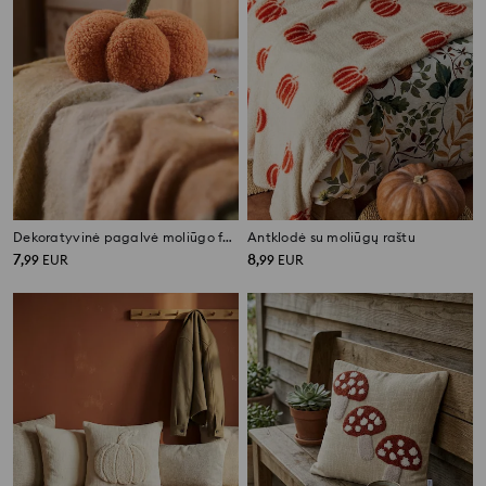
Dekoratyvinė pagalvė moliūgo formos
Antklodė su moliūgų raštu
7
8
,
99
EUR
,
99
EUR