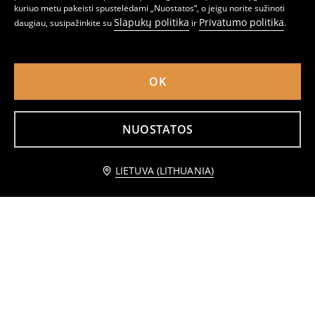
kuriuo metu pakeisti spustelėdami „Nuostatos“, o jeigu norite sužinoti
Slapukų politika
Privatumo politika
daugiau, susipažinkite su
ir
.
Pakabas
Metalinis sieninis stovas
1
2,99
EUR
3
5,99
EUR
,
29
EUR
,
49
EUR
OK
NUOSTATOS
Praneškite man
LIETUVA (LITHUANIA)
Sienos dekoracija FAMILY
Kilimas languotu raštu su kutais
4
5,99
EUR
5
,
99
EUR
,
49
EUR