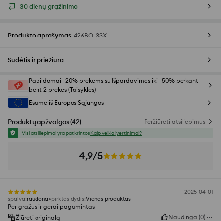
30 dienų grąžinimo
Produkto aprašymas
426BO-33X
Sudėtis ir priežiūra
Papildomai -20% prekėms su Išpardavimas iki -50% perkant
bent 2 prekes (Taisyklės)
Esame iš Europos Sąjungos
Produktų apžvalgos
(
42
)
Peržiūrėti atsiliepimus
Visi atsiliepimai yra patikrintos
Kaip veikia įvertinimai?
4,9/5
2025-04-01
spalva
:
raudona
pirktas dydis
:
Vienas produktas
Per gražus ir gerai pagamintas
Naudinga
(
0
)
Žiūrėti originalą