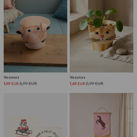
Vazonas
Vazonas
1
3,99
EUR
1
2,99
EUR
,
99
EUR
,
49
EUR