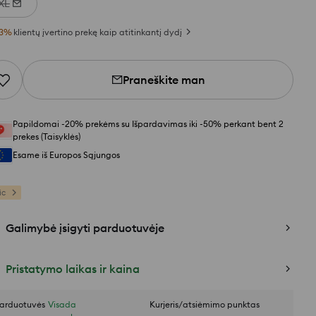
XL
3
%
klientų įvertino prekę kaip atitinkantį dydį
Praneškite man
Papildomai -20% prekėms su Išpardavimas iki -50% perkant bent 2
prekes (Taisyklės)
Esame iš Europos Sąjungos
ic
Galimybė įsigyti parduotuvėje
Pristatymo laikas ir kaina
arduotuvės
Visada
Kurjeris/atsiėmimo punktas