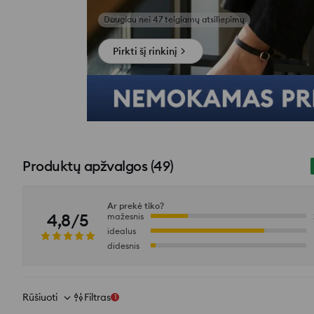
Žiūrėti atsiliepimų nuotraukas
Pirkti šį rinkinį
Produktų apžvalgos
(
49
)
Ar prekė tiko?
4,8/5
mažesnis
idealus
didesnis
Rūšiuoti
Filtras
1