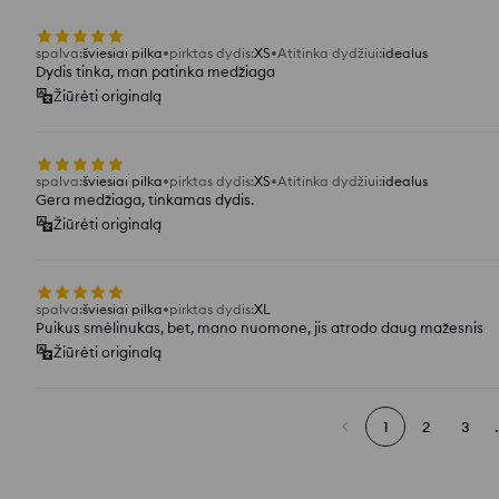
spalva
:
šviesiai pilka
pirktas dydis
:
XS
Atitinka dydžiui
:
idealus
Dydis tinka, man patinka medžiaga
Žiūrėti originalą
spalva
:
šviesiai pilka
pirktas dydis
:
XS
Atitinka dydžiui
:
idealus
Gera medžiaga, tinkamas dydis.
Žiūrėti originalą
spalva
:
šviesiai pilka
pirktas dydis
:
XL
Puikus smėlinukas, bet, mano nuomone, jis atrodo daug mažesnis
Žiūrėti originalą
1
2
3
.