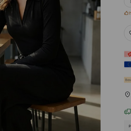
7
Bas
P