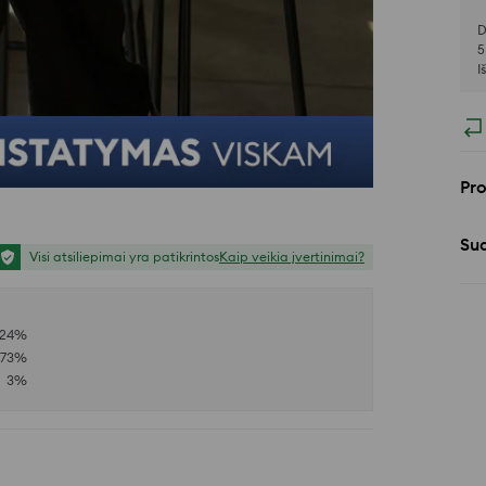
D
5
I
Pr
Sud
Visi atsiliepimai yra patikrintos
Kaip veikia įvertinimai?
24
%
73
%
3
%