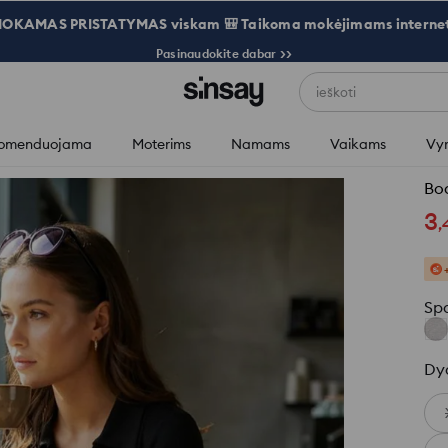
OKAMAS PRISTATYMAS viskam 🎒 Taikoma mokėjimams internet
Pasinaudokite dabar >>
ieškoti
omenduojama
Moterims
Namams
Vaikams
Vy
Bod
3
,
Sp
Dy