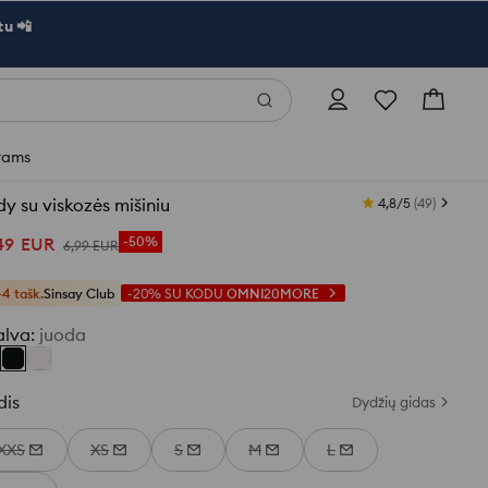
u 📲
rams
y su viskozės mišiniu
4,8/5
(
49
)
49
EUR
-50%
6
,
99
EUR
+4 tašk.
Sinsay Club
-20%
SU KODU
OMNI20MORE
alva
:
juoda
dis
Dydžių gidas
XXS
XS
S
M
L