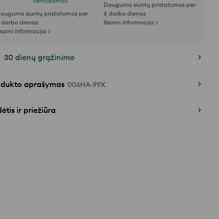
nemokamas
Dauguma siuntų pristatomos per
auguma siuntų pristatomos per
6 darbo dienas
 darbo dienas
Išsami informacija >
šsami informacija >
30 dienų grąžinimo
odukto aprašymas
006HA-99X
ėtis ir priežiūra