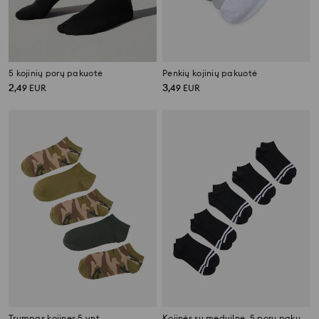
5 kojinių porų pakuotė
Penkių kojinių pakuotė
2
3
,
49
EUR
,
49
EUR
Trumpas kojines 5 vnt
Kojinės su medvilne, 5 porų pakuotė