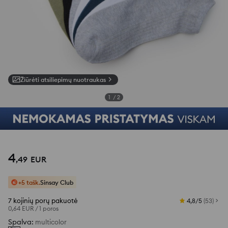
Žiūrėti atsiliepimų nuotraukas
1
/
2
4
,
49
EUR
+5 tašk.
Sinsay Club
7 kojinių porų pakuotė
4,8/5
(
53
)
0,64 EUR
/
1 poros
Spalva
:
multicolor