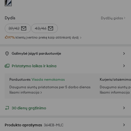
Dydis
Dydžių gidas
39/42
43/46
97
%
klientų įvertino prekę kaip atitinkantį dydį
Galimybė įsigyti parduotuvėje
Pristatymo laikas ir kaina
Parduotuvės
Visada nemokamas
Kurjeris/atsiėmim
Dauguma siuntų pristatomos per 5 darbo dienas
Dauguma siuntų pr
Išsami informacija >
Išsami informacija 
30 dienų grąžinimo
Produkto aprašymas
364EB-MLC