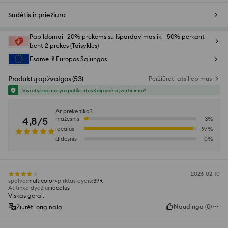
Sudėtis ir priežiūra
Papildomai -20% prekėms su Išpardavimas iki -50% perkant
bent 2 prekes (Taisyklės)
Esame iš Europos Sąjungos
Produktų apžvalgos
(
53
)
Peržiūrėti atsiliepimus
Visi atsiliepimai yra patikrintos
Kaip veikia įvertinimai?
Ar prekė tiko?
4,8/5
mažesnis
3
%
idealus
97
%
didesnis
0
%
2026-02-10
spalva
:
multicolor
pirktas dydis
:
39R
Atitinka dydžiui
:
idealus
Viskas gerai.
Naudinga
(
0
)
Žiūrėti originalą