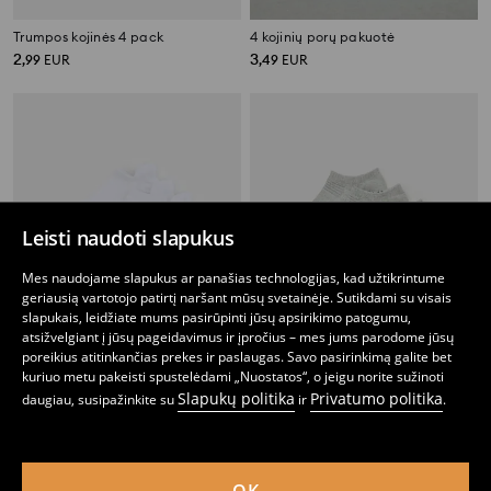
Trumpos kojinės 4 pack
4 kojinių porų pakuotė
2
3
,
99
EUR
,
49
EUR
Leisti naudoti slapukus
Mes naudojame slapukus ar panašias technologijas, kad užtikrintume
geriausią vartotojo patirtį naršant mūsų svetainėje. Sutikdami su visais
slapukais, leidžiate mums pasirūpinti jūsų apsirikimo patogumu,
atsižvelgiant į jūsų pageidavimus ir įpročius – mes jums parodome jūsų
poreikius atitinkančias prekes ir paslaugas. Savo pasirinkimą galite bet
kuriuo metu pakeisti spustelėdami „Nuostatos“, o jeigu norite sužinoti
Slapukų politika
Privatumo politika
daugiau, susipažinkite su
ir
.
Trumpos kojinės 4 pack
Trumpos kojinės 4 pack
3
3
,
49
EUR
,
49
EUR