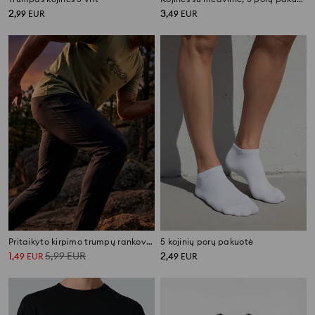
2
3
,
99
EUR
,
49
EUR
Pritaikyto kirpimo trumpų rankovių marškinėliai SNSY PERFORMANCE
5 kojinių porų pakuotė
1
5,99
EUR
2
,
49
EUR
,
49
EUR