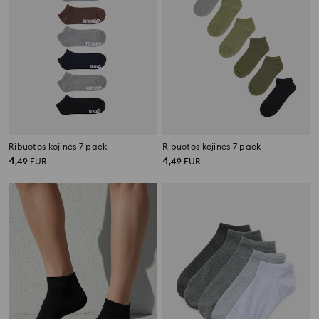
Ribuotos kojinės 7 pack
Ribuotos kojinės 7 pack
4
4
,
49
EUR
,
49
EUR