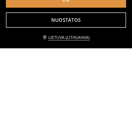
OK
NUOSTATOS
Praneškite man
LIETUVA (LITHUANIA)
Pagrindinės kojinės 5 vnt
Medvilniniai marškinėliai Basic
2
2
,
99
EUR
,
49
EUR