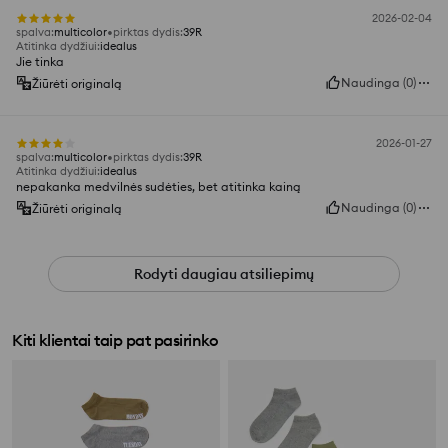
2026-02-04
spalva
:
multicolor
pirktas dydis
:
39R
Atitinka dydžiui
:
idealus
Jie tinka
Naudinga
(
0
)
Žiūrėti originalą
2026-01-27
spalva
:
multicolor
pirktas dydis
:
39R
Atitinka dydžiui
:
idealus
nepakanka medvilnės sudėties, bet atitinka kainą
Naudinga
(
0
)
Žiūrėti originalą
Rodyti daugiau atsiliepimų
Kiti klientai taip pat pasirinko