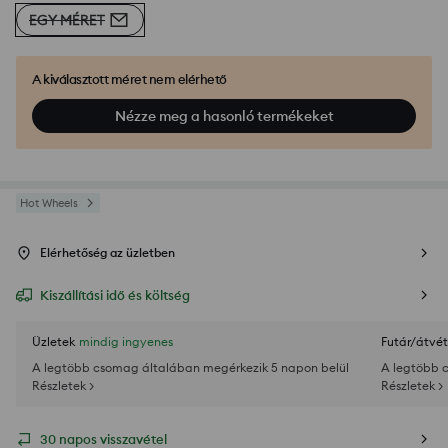
EGY MÉRET
A kiválasztott méret nem elérhető
Nézze meg a hasonló termékeket
Hot Wheels
Elérhetőség az üzletben
Kiszállítási idő és költség
Üzletek
mindig ingyenes
Futár/átvét
A legtöbb csomag általában megérkezik 5 napon belül
A legtöbb 
Részletek >
Részletek >
30 napos visszavétel