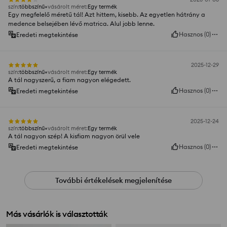
szín
:
többszínű
vásárolt méret
:
Egy termék
Egy megfelelő méretű tál! Azt hittem, kisebb. Az egyetlen hátrány a
medence belsejében lévő matrica. Alul jobb lenne.
Hasznos
(
0
)
Eredeti megtekintése
2025-12-29
szín
:
többszínű
vásárolt méret
:
Egy termék
A tál nagyszerű, a fiam nagyon elégedett.
Hasznos
(
0
)
Eredeti megtekintése
2025-12-24
szín
:
többszínű
vásárolt méret
:
Egy termék
A tál nagyon szép! A kisfiam nagyon örül vele
Hasznos
(
0
)
Eredeti megtekintése
További értékelések megjelenítése
Más vásárlók is választották