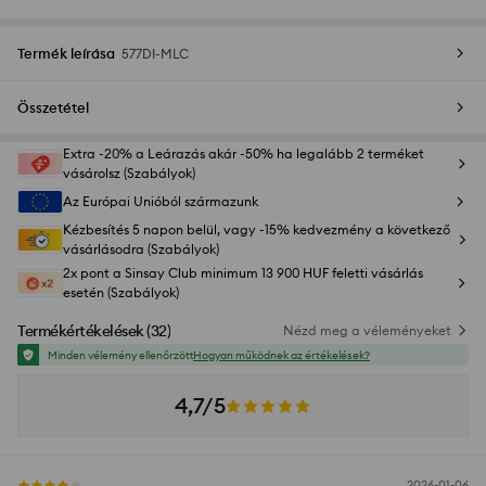
Termék leírása
577DI-MLC
Összetétel
Extra -20% a Leárazás akár -50% ha legalább 2 terméket
vásárolsz (Szabályok)
Az Európai Unióból származunk
Kézbesítés 5 napon belül, vagy -15% kedvezmény a következő
vásárlásodra (Szabályok)
2x pont a Sinsay Club minimum 13 900 HUF feletti vásárlás
esetén (Szabályok)
Termékértékelések
(
32
)
Nézd meg a véleményeket
Minden vélemény ellenőrzött
Hogyan működnek az értékelések?
4,7/5
2026-01-06