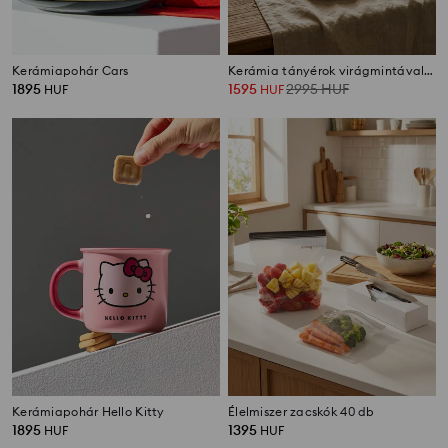
Kerámiapohár Cars
Kerámia tányérok virágmintával, 2 darabos készlet
1895
1595
2995
HUF
HUF
HUF
Kerámiapohár Hello Kitty
Élelmiszer zacskók 40 db
1895
1395
HUF
HUF