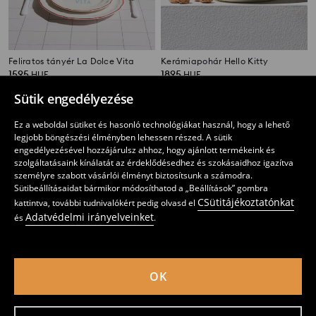
Feliratos tányér La Dolce Vita
Kerámiapohár Hello Kitty
1595
1895
HUF
HUF
Sütik engedélyezése
Ez a weboldal sütiket és hasonló technológiákat használ, hogy a lehető
legjobb böngészési élményben lehessen részed. A sütik
engedélyezésével hozzájárulsz ahhoz, hogy ajánlott termékeink és
szolgáltatásaink kínálatát az érdeklődésedhez és szokásaidhoz igazítva
személyre szabott vásárlói élményt biztosítsunk a számodra.
Sütibeállításaidat bármikor módosíthatod a „Beállítások” gombra
CSütitájékoztatónkat
kattintva, további tudnivalókért pedig olvasd el
Adatvédelmi irányelveinket
és
.
OK
Kerámiatányér
Kerámia tányérok virágmintával, 2 darabos készlet
2595
2295
3295
HUF
HUF
HUF