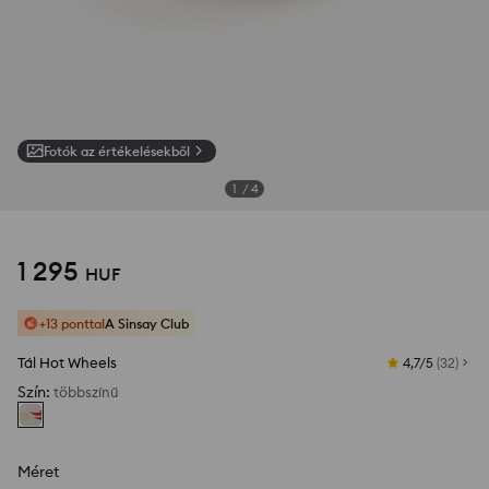
Fotók az értékelésekből
1
/
4
1 295
HUF
+13 ponttal
A Sinsay Club
Tál Hot Wheels
4,7/5
(
32
)
Szín
:
többszínű
Méret