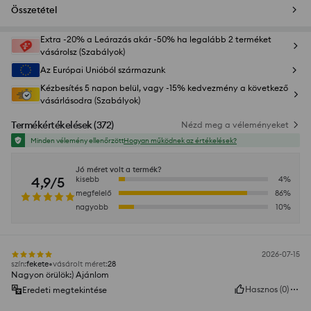
Összetétel
Extra -20% a Leárazás akár -50% ha legalább 2 terméket
vásárolsz (Szabályok)
Az Európai Unióból származunk
Kézbesítés 5 napon belül, vagy -15% kedvezmény a következő
vásárlásodra (Szabályok)
Termékértékelések
(
372
)
Nézd meg a véleményeket
Minden vélemény ellenőrzött
Hogyan működnek az értékelések?
Jó méret volt a termék?
4,9/5
kisebb
4
%
megfelelő
86
%
nagyobb
10
%
2026-07-15
szín
:
fekete
vásárolt méret
:
28
Nagyon örülök:) Ajánlom
Hasznos
(
0
)
Eredeti megtekintése