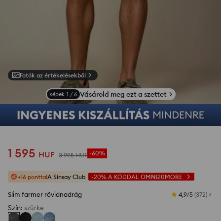
Fotók az értékelésekből
Vásárold meg ezt a szettet
képek
1
/
6
1 595
HUF
-60%
3 995
HUF
+16 ponttal
A Sinsay Club
-20%
A KÓDDAL
OMNI20MORE
Slim farmer rövidnadrág
4,9/5
(
372
)
Szín
:
szürke