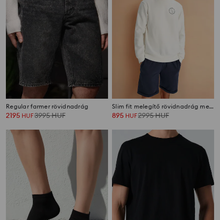
Regular farmer rövidnadrág
Slim fit melegítő rövidnadrág megkötővel
2195
3995
HUF
895
2995
HUF
HUF
HUF