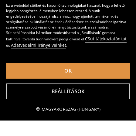
Ez a weboldal sütiket és hasonló technológiákat használ, hogy a lehető
legjobb böngészési élményben lehessen részed. A sütik
engedélyezésével hozzájárulsz ahhoz, hogy ajánlott termékeink és
szolgáltatásaink kínálatát az érdeklődésedhez és szokásaidhoz igazítva
személyre szabott vásárlói élményt biztosítsunk a számodra.
Sütibeállításaidat bármikor módosíthatod a „Beállítások” gombra
CSütitájékoztatónkat
kattintva, további tudnivalókért pedig olvasd el
Adatvédelmi irányelveinket
és
.
OK
Farmer rövidnadrág
Koptatott farmer sort
1995
4595
HUF
1995
3595
HUF
HUF
HUF
BEÁLLÍTÁSOK
kosárba
MAGYARORSZÁG (HUNGARY)
1 595 HUF