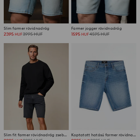
Slim farmer rövidnadrág
Farmer jogger rövidnadrág
2395
3995
HUF
1595
4595
HUF
HUF
HUF
Slim fit farmer rövidnadrág zsebekkel
Koptatott hatású farmer rövidnadrág