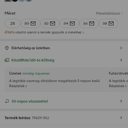
Méret
Mérettáblázat
28
30
32
34
36
38
86
%
vásárló szerint a termék igazodik a mérethez
Elérhetőség az üzletben
Kiszállítási idő és költség
Üzletek
mindig ingyenes
Futár/átvét
A legtöbb csomag általában megérkezik 5 napon belül
A legtöbb 
Részletek >
Részletek >
30 napos visszavétel
Termék leírása
7960Y-90J