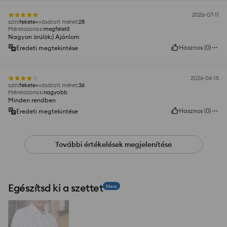
2026-07-11
szín
:
fekete
vásárolt méret
:
28
Méretazonos
:
megfelelő
Nagyon örülök:) Ajánlom
Hasznos
(
0
)
Eredeti megtekintése
2026-06-15
szín
:
fekete
vásárolt méret
:
36
Méretazonos
:
nagyobb
Minden rendben
Hasznos
(
0
)
Eredeti megtekintése
További értékelések megjelenítése
Egészítsd ki a szettet
New