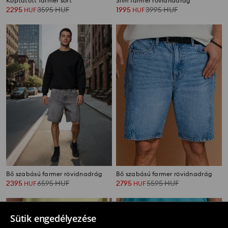
Koptatott farmer sort
Slim farmer rövidnadrág
2295
3595
HUF
1995
3995
HUF
HUF
HUF
Bő szabású farmer rövidnadrág
Bő szabású farmer rövidnadrág
2395
6595
HUF
2795
5595
HUF
HUF
HUF
Sütik engedélyezése