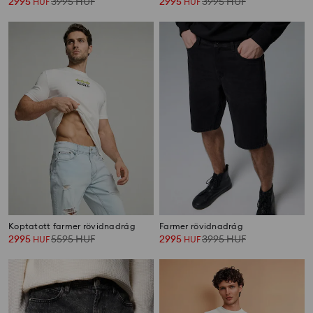
2995
3995
HUF
2995
3995
HUF
HUF
HUF
Koptatott farmer rövidnadrág
Farmer rövidnadrág
2995
5595
HUF
2995
3995
HUF
HUF
HUF