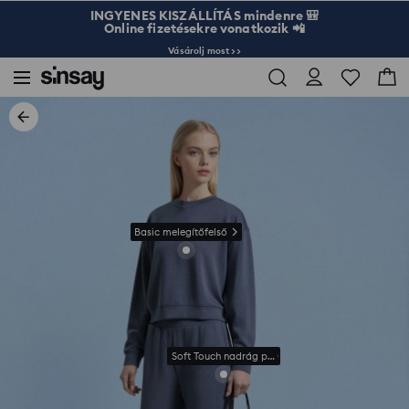
INGYENES KISZÁLLÍTÁS mindenre 🎒
Online fizetésekre vonatkozik 📲
Vásárolj most >>
Basic melegítőfelső
Soft Touch nadrág puha kötött anyagból, viszkóz