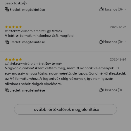
Szép táska👍️
Hasznos
(
0
)
Eredeti megtekintése
2025-12-26
szín
:
fekete
vásárolt méret
:
Egy termék
A leírt 🔥 termék mindenhez 👍️💪 megfelel
Hasznos
(
0
)
Eredeti megtekintése
2025-12-24
szín
:
fekete
vásárolt méret
:
Egy termék
Nagyon ajánlom! Azért vettem meg, mert itt vannak vélemények. Ez
egy masszív anyag táska, nagy méretű, de lapos. Gond nélkül illeszkedik
az A4 formátumhoz. A fogantyúk elég vékonyak, így nem igazán
alkalmas nehéz dolgok cipelésére.
Hasznos
(
0
)
Eredeti megtekintése
További értékelések megjelenítése