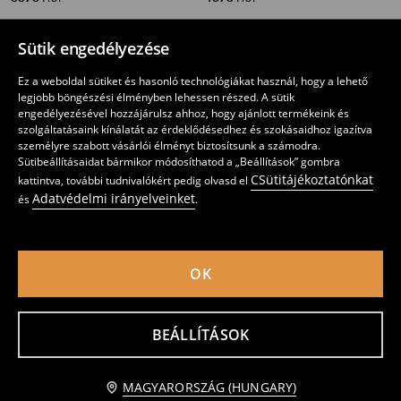
Sütik engedélyezése
Ez a weboldal sütiket és hasonló technológiákat használ, hogy a lehető
legjobb böngészési élményben lehessen részed. A sütik
engedélyezésével hozzájárulsz ahhoz, hogy ajánlott termékeink és
szolgáltatásaink kínálatát az érdeklődésedhez és szokásaidhoz igazítva
személyre szabott vásárlói élményt biztosítsunk a számodra.
Sütibeállításaidat bármikor módosíthatod a „Beállítások” gombra
CSütitájékoztatónkat
kattintva, további tudnivalókért pedig olvasd el
Adatvédelmi irányelveinket
és
.
OK
Művelúr shopper táska
Nagy cipzáras táska
4595
4595
HUF
HUF
BEÁLLÍTÁSOK
Értesítést kérek
MAGYARORSZÁG (HUNGARY)