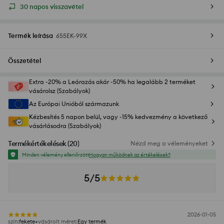
30 napos visszavétel
Termék leírása
655EK-99X
Összetétel
Extra -20% a Leárazás akár -50% ha legalább 2 terméket
vásárolsz (Szabályok)
Az Európai Unióból származunk
Kézbesítés 5 napon belül, vagy -15% kedvezmény a következő
vásárlásodra (Szabályok)
Termékértékelések
(
20
)
Nézd meg a véleményeket
Minden vélemény ellenőrzött
Hogyan működnek az értékelések?
5/5
2026-01-05
szín
:
fekete
vásárolt méret
:
Egy termék