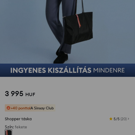
3 995
HUF
+40 ponttal
A Sinsay Club
Shopper táska
5/5
(
20
)
Szín
:
fekete