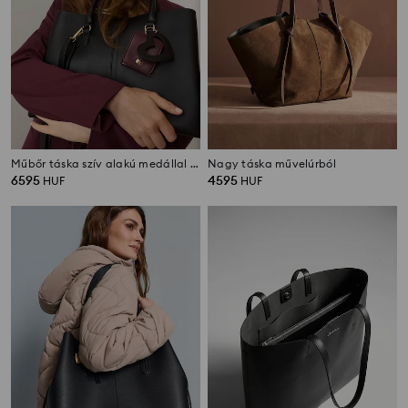
Műbőr táska szív alakú medállal és pénztárcával
Nagy táska művelúrból
6595
4595
HUF
HUF