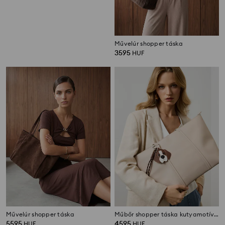
Művelúr shopper táska
3595
HUF
Művelúr shopper táska
Műbőr shopper táska kutyamotívumos medállal
5595
4595
HUF
HUF