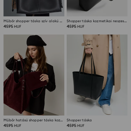
Műbőr shopper táska szív alakú medállal
Shopper táska kozmetikai neszesszerrel, műbőrből
4595
4595
HUF
HUF
Műbőr hatású shopper táska kozmetikai neszesszerrel
Shopper táska
4595
4595
HUF
HUF