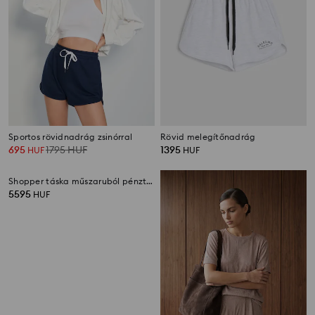
Sportos rövidnadrág zsinórral
Rövid melegítőnadrág
695
1795
HUF
1395
HUF
HUF
Shopper táska műszaruból pénztárcával
5595
HUF