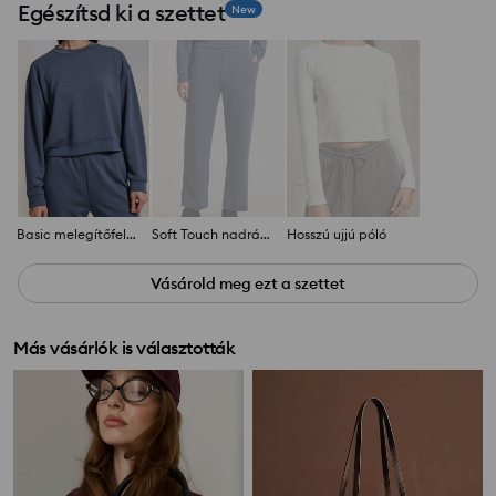
Egészítsd ki a szettet
New
Basic melegítőfelső
Soft Touch nadrág puha kötött anyagból, viszkóz hozzáadásával
Hosszú ujjú póló
Vásárold meg ezt a szettet
Más vásárlók is választották