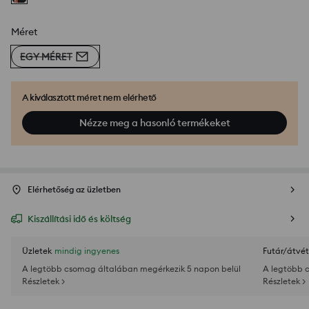
Méret
EGY MÉRET
A kiválasztott méret nem elérhető
Nézze meg a hasonló termékeket
Elérhetőség az üzletben
Kiszállítási idő és költség
Üzletek
mindig ingyenes
Futár/átvét
A legtöbb csomag általában megérkezik 5 napon belül
A legtöbb 
Részletek >
Részletek >