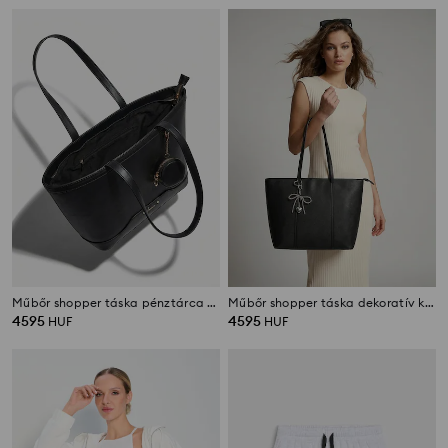
Műbőr shopper táska pénztárca medállal
Műbőr shopper táska dekoratív kulcstartóval
4595
4595
HUF
HUF