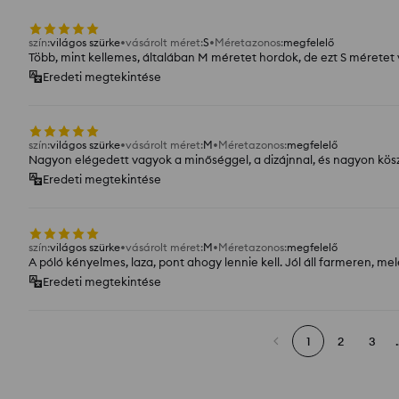
szín
:
világos szürke
vásárolt méret
:
S
Méretazonos
:
megfelelő
Több, mint kellemes, általában M méretet hordok, de ezt S méretet v
Eredeti megtekintése
szín
:
világos szürke
vásárolt méret
:
M
Méretazonos
:
megfelelő
Nagyon elégedett vagyok a minőséggel, a dizájnnal, és nagyon kö
Eredeti megtekintése
szín
:
világos szürke
vásárolt méret
:
M
Méretazonos
:
megfelelő
A póló kényelmes, laza, pont ahogy lennie kell. Jól áll farmeren, m
Eredeti megtekintése
1
2
3
.