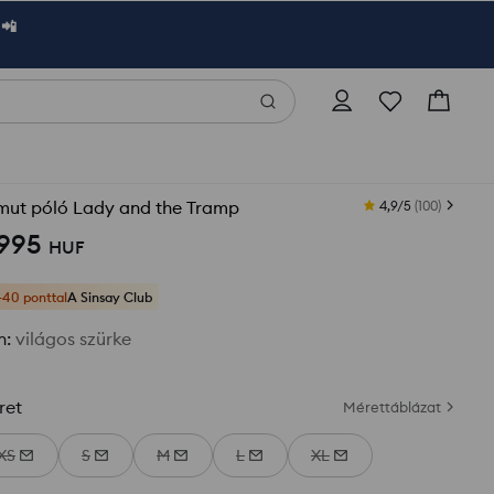
 📲
mut póló Lady and the Tramp
4,9/5
(
100
)
 995
HUF
+40 ponttal
A Sinsay Club
n
:
világos szürke
ret
Mérettáblázat
XS
S
M
L
XL