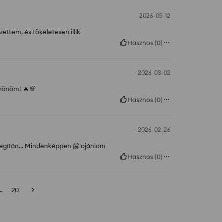
2026-05-12
ettem, és tökéletesen illik
Hasznos
(
0
)
2026-03-02
szönöm! 🔥💯
Hasznos
(
0
)
2026-02-26
elegítőn... Mindenképpen 🤗 ajánlom
Hasznos
(
0
)
..
20