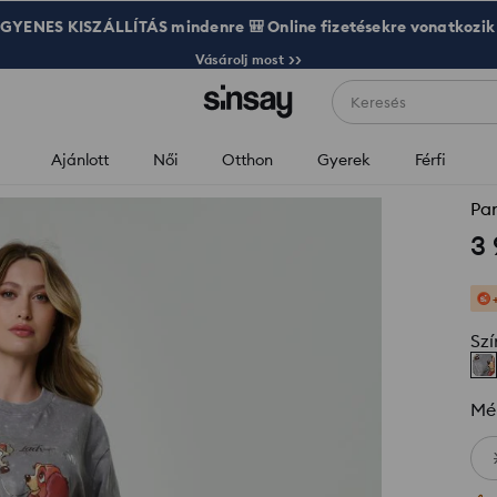
GYENES KISZÁLLÍTÁS mindenre 🎒 Online fizetésekre vonatkozik
Vásárolj most >>
Keresés
Ajánlott
Női
Otthon
Gyerek
Férfi
Pa
3
Szí
Mé