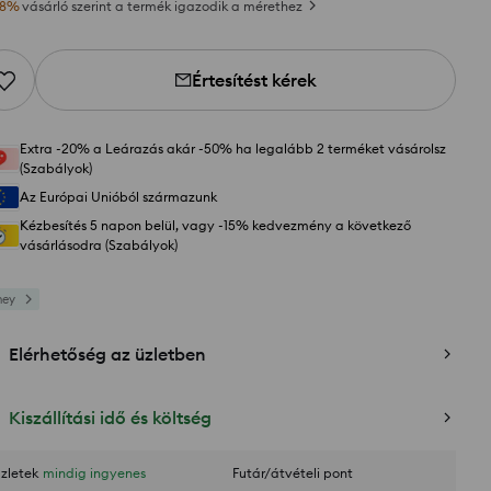
8
%
vásárló szerint a termék igazodik a mérethez
Értesítést kérek
Extra -20% a Leárazás akár -50% ha legalább 2 terméket vásárolsz
(Szabályok)
Az Európai Unióból származunk
Kézbesítés 5 napon belül, vagy -15% kedvezmény a következő
vásárlásodra (Szabályok)
ney
Elérhetőség az üzletben
Kiszállítási idő és költség
zletek
mindig ingyenes
Futár/átvételi pont