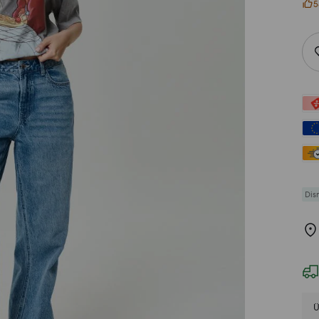
5
Dis
Ü