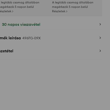
 legtöbb csomag általában
A legtöbb csomag általában
egérkezik 5 napon belül
megérkezik 5 napon belül
észletek >
Részletek >
30 napos visszavétel
mék leírása
496FG-09X
zetétel