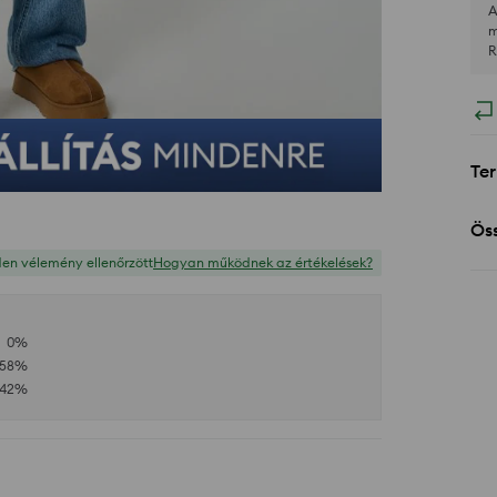
A
m
R
Ter
Öss
en vélemény ellenőrzött
Hogyan működnek az értékelések?
0
%
58
%
42
%