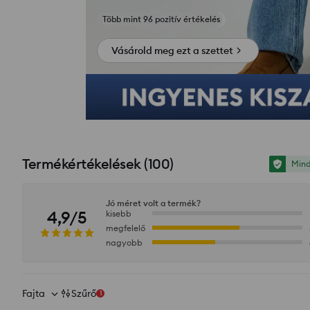
Fotók az értékelésekből
Vásárold meg ezt a szettet
Termékértékelések
(
100
)
Mind
Jó méret volt a termék?
4,9/5
kisebb
megfelelő
nagyobb
Fajta
Szűrő
1