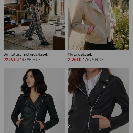
Bőrhatású motoros dzseki
Motorosdzseki
2295
4595
HUF
2195
7595
HUF
HUF
HUF