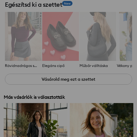
Egészítsd ki a szettet
New
Rövidnadrágos szoknya
Elegáns cipő
Műbőr válltáska
Vásárold meg ezt a szettet
Más vásárlók is választották