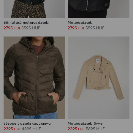
Bőrhatású motoros dzseki
Motorosdzseki
2795
5595
HUF
2795
5595
HUF
HUF
HUF
Steppelt dzseki kapucnival
Motorosdzseki övvel
2395
4895
HUF
2295
5895
HUF
HUF
HUF