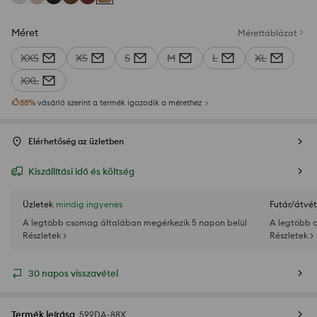
Méret
Mérettáblázat
XXS
XS
S
M
L
XL
XXL
88
%
vásárló szerint a termék igazodik a mérethez
Elérhetőség az üzletben
Kiszállítási idő és költség
Üzletek
mindig ingyenes
Futár/átvét
A legtöbb csomag általában megérkezik 5 napon belül
A legtöbb 
Részletek >
Részletek >
30 napos visszavétel
Termék leírása
599DA-88X