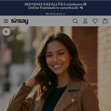
INGYENES KISZÁLLÍTÁS mindenre 🎒
Online fizetésekre vonatkozik 📲
Vásárolj most >>