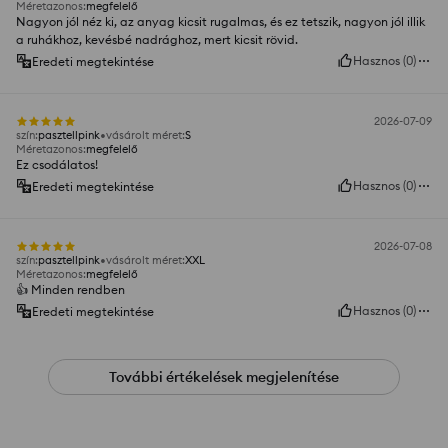
Méretazonos
:
megfelelő
Nagyon jól néz ki, az anyag kicsit rugalmas, és ez tetszik, nagyon jól illik
a ruhákhoz, kevésbé nadrághoz, mert kicsit rövid.
Hasznos
(
0
)
Eredeti megtekintése
2026-07-09
szín
:
pasztellpink
vásárolt méret
:
S
Méretazonos
:
megfelelő
Ez csodálatos!
Hasznos
(
0
)
Eredeti megtekintése
2026-07-08
szín
:
pasztellpink
vásárolt méret
:
XXL
Méretazonos
:
megfelelő
👍️ Minden rendben
Hasznos
(
0
)
Eredeti megtekintése
További értékelések megjelenítése