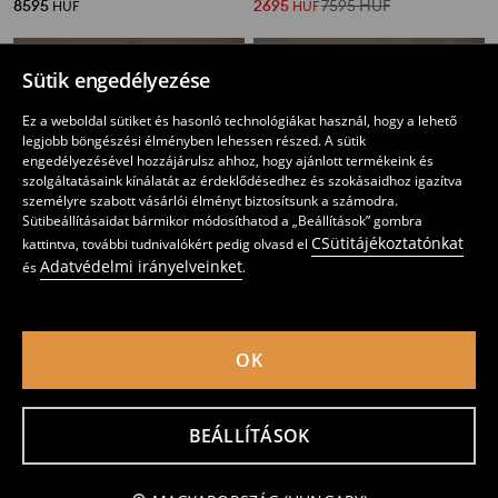
8595
2695
7595
HUF
HUF
HUF
Sütik engedélyezése
Ez a weboldal sütiket és hasonló technológiákat használ, hogy a lehető
legjobb böngészési élményben lehessen részed. A sütik
engedélyezésével hozzájárulsz ahhoz, hogy ajánlott termékeink és
szolgáltatásaink kínálatát az érdeklődésedhez és szokásaidhoz igazítva
személyre szabott vásárlói élményt biztosítsunk a számodra.
Sütibeállításaidat bármikor módosíthatod a „Beállítások” gombra
CSütitájékoztatónkat
kattintva, további tudnivalókért pedig olvasd el
Adatvédelmi irányelveinket
és
.
OK
Dzseki rojtokkal
Műszarvasbőr motoros dzseki
2695
5595
HUF
8595
HUF
HUF
BEÁLLÍTÁSOK
Értesítést kérek