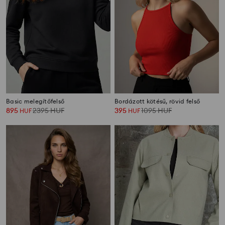
Basic melegítőfelső
Bordázott kötésű, rövid felső
895
2395
HUF
395
1095
HUF
HUF
HUF