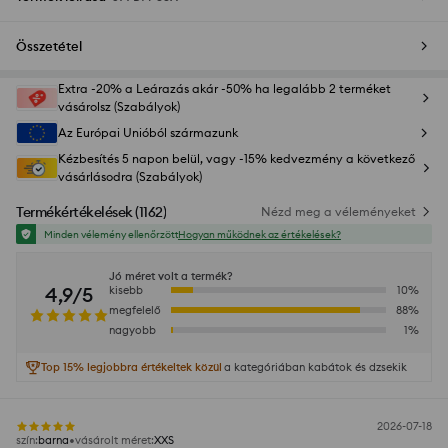
Összetétel
Extra -20% a Leárazás akár -50% ha legalább 2 terméket
vásárolsz (Szabályok)
Az Európai Unióból származunk
Kézbesítés 5 napon belül, vagy -15% kedvezmény a következő
vásárlásodra (Szabályok)
Termékértékelések
(
1162
)
Nézd meg a véleményeket
Minden vélemény ellenőrzött
Hogyan működnek az értékelések?
Jó méret volt a termék?
4,9/5
kisebb
10
%
megfelelő
88
%
nagyobb
1
%
Top 15% legjobbra értékeltek közül
a kategóriában kabátok és dzsekik
2026-07-18
szín
:
barna
vásárolt méret
:
XXS