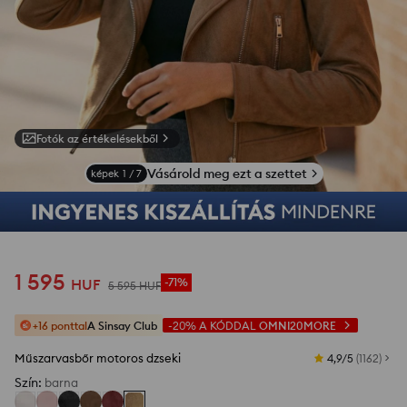
Fotók az értékelésekből
Vásárold meg ezt a szettet
képek
1
/
7
1 595
HUF
-71%
5 595
HUF
+16 ponttal
A Sinsay Club
-20%
A KÓDDAL
OMNI20MORE
Műszarvasbőr motoros dzseki
4,9/5
(
1162
)
Szín
:
barna