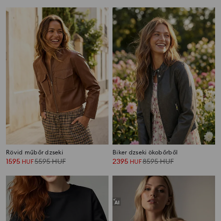
Rövid műbőr dzseki
Biker dzseki ökobőrből
1595
5595
HUF
2395
8595
HUF
HUF
HUF