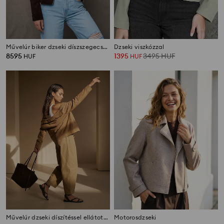
Művelúr biker dzseki díszszegecsekkel
Dzseki viszkózzal
8595
1395
3495
HUF
HUF
HUF
Művelúr dzseki díszítéssel ellátott szegecsekkel
Motorosdzseki