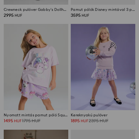
Crewneck pulóver Gabby's Dollhouse
Pamut pólók Disney mintával 3 pack
2995
3595
HUF
HUF
Nyomott mintás pamut póló Squishmallows
Kereknyakú pulóver
1495
1795
HUF
1895
2395
HUF
HUF
HUF