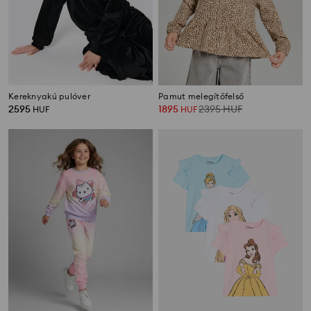
Kereknyakú pulóver
Pamut melegítőfelső
2595
1895
2395
HUF
HUF
HUF