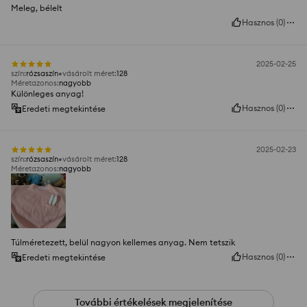
Meleg, bélelt
Hasznos
(
0
)
2025-02-25
szín
:
rózsaszín
vásárolt méret
:
128
Méretazonos
:
nagyobb
Különleges anyag!
Hasznos
(
0
)
Eredeti megtekintése
2025-02-23
szín
:
rózsaszín
vásárolt méret
:
128
Méretazonos
:
nagyobb
Túlméretezett, belül nagyon kellemes anyag. Nem tetszik
Hasznos
(
0
)
Eredeti megtekintése
További értékelések megjelenítése