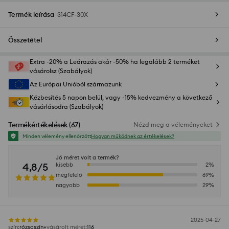
Termék leírása
314CF-30X
Összetétel
Extra -20% a Leárazás akár -50% ha legalább 2 terméket
vásárolsz (Szabályok)
Az Európai Unióból származunk
Kézbesítés 5 napon belül, vagy -15% kedvezmény a következő
vásárlásodra (Szabályok)
Termékértékelések
(
67
)
Nézd meg a véleményeket
Minden vélemény ellenőrzött
Hogyan működnek az értékelések?
Jó méret volt a termék?
4,8/5
kisebb
2
%
megfelelő
69
%
nagyobb
29
%
2025-04-27
szín
:
rózsaszín
vásárolt méret
:
116