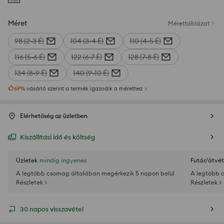
Méret
Mérettáblázat
98 (2-3 É)
104 (3-4 É)
110 (4-5 É)
116 (5-6 É)
122 (6-7 É)
128 (7-8 É)
134 (8-9 É)
140 (9-10 É)
69
%
vásárló szerint a termék igazodik a mérethez
Elérhetőség az üzletben
Kiszállítási idő és költség
Üzletek
mindig ingyenes
Futár/átvét
A legtöbb csomag általában megérkezik 5 napon belül
A legtöbb 
Részletek >
Részletek >
30 napos visszavétel