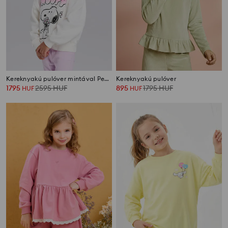
Kereknyakú pulóver mintával Peaunts
Kereknyakú pulóver
1795
2595
HUF
895
1795
HUF
HUF
HUF