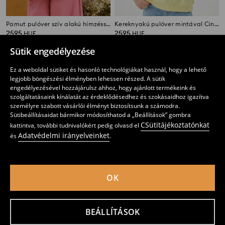
Pamut pulóver szív alakú hímzéssel
Kereknyakú pulóver mintával Cinnamoroll
2595
2595
HUF
HUF
Sütik engedélyezése
Ez a weboldal sütiket és hasonló technológiákat használ, hogy a lehető
legjobb böngészési élményben lehessen részed. A sütik
engedélyezésével hozzájárulsz ahhoz, hogy ajánlott termékeink és
szolgáltatásaink kínálatát az érdeklődésedhez és szokásaidhoz igazítva
személyre szabott vásárlói élményt biztosítsunk a számodra.
Sütibeállításaidat bármikor módosíthatod a „Beállítások” gombra
CSütitájékoztatónkat
kattintva, további tudnivalókért pedig olvasd el
Adatvédelmi irányelveinket
és
.
OK
Pulóver inges alsórésszel
Disney SuperKitties pamut pulóver
1895
2395
HUF
2595
HUF
HUF
BEÁLLÍTÁSOK