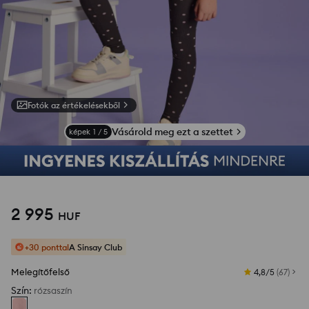
Fotók az értékelésekből
Vásárold meg ezt a szettet
képek
1
/
5
2 995
HUF
+30 ponttal
A Sinsay Club
Melegítőfelső
4,8/5
(
67
)
Szín
:
rózsaszín