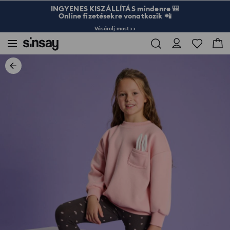
INGYENES KISZÁLLÍTÁS mindenre 🎒
Online fizetésekre vonatkozik 📲
Vásárolj most >>