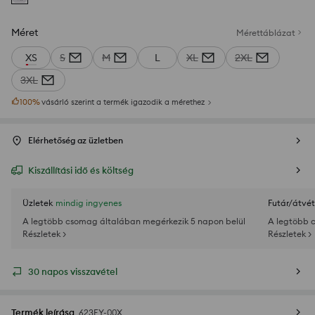
Méret
Mérettáblázat
XS
S
M
L
XL
2XL
3XL
100
%
vásárló szerint a termék igazodik a mérethez
Elérhetőség az üzletben
Kiszállítási idő és költség
Üzletek
mindig ingyenes
Futár/átvét
A legtöbb csomag általában megérkezik 5 napon belül
A legtöbb 
Részletek >
Részletek >
30 napos visszavétel
Termék leírása
623EY-00X