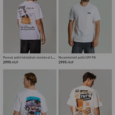
Pamut póló hátoldali mintával Looney Tunes
Nyomtatott póló GM PB
2995
2995
HUF
HUF