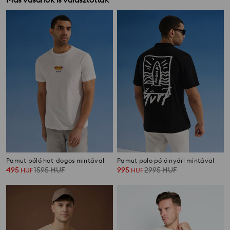
Pamut póló hot-dogos mintával
Pamut polo póló nyári mintával
495
1595
HUF
995
2995
HUF
HUF
HUF