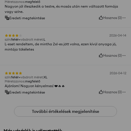
Méretazonos
:
megfelelő
Nagyon jól illeszkedik a testre, és mosás után nem változott formája
vagy színe.
Hasznos
(
0
)
Eredeti megtekintése
2026-04-14
szín
:
fehér
vásárolt méret
:
L
L-eset rendeltem, de mintha 2xl-es jött volna, ezen kívül anyaga jó,
mintája tökéletes
Hasznos
(
0
)
2026-04-12
szín
:
fehér
vásárolt méret
:
XL
Méretazonos
:
megfelelő
Ajánlom! Nagyon kényelmes! ❤️🔥🔥
Hasznos
(
0
)
Eredeti megtekintése
További értékelések megjelenítése
Más vásárlók is választották