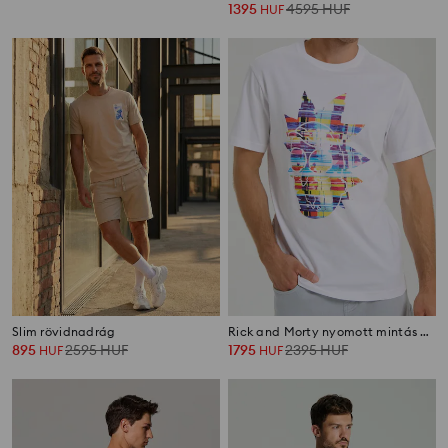
895
2195
HUF
1395
4595
HUF
HUF
HUF
Slim rövidnadrág
Rick and Morty nyomott mintás póló
895
2595
HUF
1795
2395
HUF
HUF
HUF