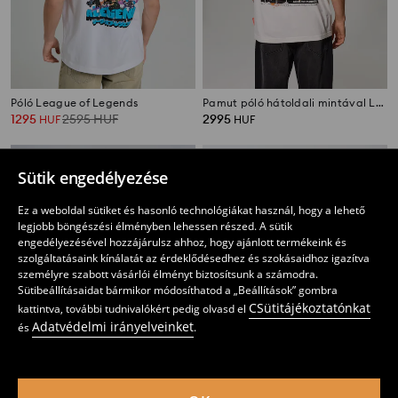
Póló League of Legends
Pamut póló hátoldali mintával Looney Tunes
1295
2595
HUF
2995
HUF
HUF
Sütik engedélyezése
Ez a weboldal sütiket és hasonló technológiákat használ, hogy a lehető
legjobb böngészési élményben lehessen részed. A sütik
engedélyezésével hozzájárulsz ahhoz, hogy ajánlott termékeink és
szolgáltatásaink kínálatát az érdeklődésedhez és szokásaidhoz igazítva
személyre szabott vásárlói élményt biztosítsunk a számodra.
Sütibeállításaidat bármikor módosíthatod a „Beállítások” gombra
CSütitájékoztatónkat
kattintva, további tudnivalókért pedig olvasd el
Adatvédelmi irányelveinket
és
.