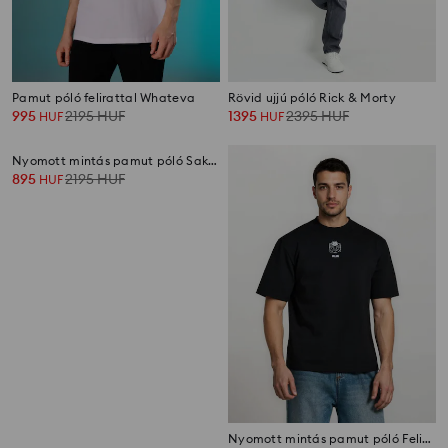
Pamut póló felirattal Whateva
Rövid ujjú póló Rick & Morty
995
2195
HUF
1395
2395
HUF
HUF
HUF
Nyomott mintás pamut póló Sakamoto Days
Nyomott mintás pamut póló Felix the Cat