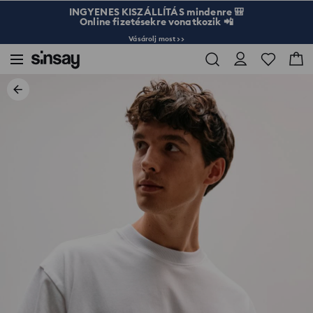
INGYENES KISZÁLLÍTÁS mindenre 🎒
Online fizetésekre vonatkozik 📲
Vásárolj most >>