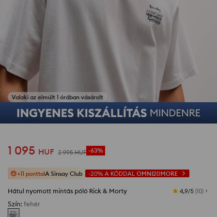
Valaki az elmúlt 1 órában vásárolt
1
/
4
1 095
HUF
-63%
2 995
HUF
+11 ponttal
A Sinsay Club
-20%
A KÓDDAL
OMNI20MORE
Hátul nyomott mintás póló Rick & Morty
4,9/5
(
10
)
Szín
:
fehér