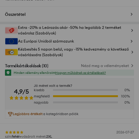
Összetétel
Extra -20% a Leárazás akár -50% ha legalább 2 terméket
vásárolsz (Szabályok)
Az Európai Unióból származunk
Kézbesítés 5 napon belül, vagy -15% kedvezmény a következő
vásárlásodra (Szabályok)
Termékértékelések
(
10
)
Nézd meg a véleményeket
Minden vélemény ellenőrzött
Hogyan működnek az értékelések?
Jó méret volt a termék?
4,9/5
kisebb
0
%
megfelelő
100
%
nagyobb
0
%
Legjobbra értékelt
a kategóriában pólók
2026-07-27
szín
:
fehér
vásárolt méret
:
2XL