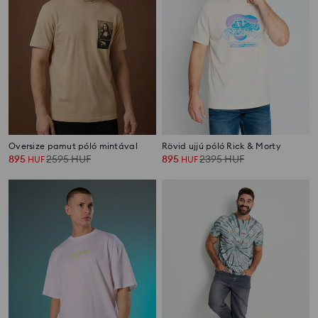
Oversize pamut póló mintával
Rövid ujjú póló Rick & Morty
895
2595
HUF
895
2395
HUF
HUF
HUF