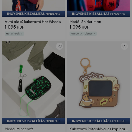
Autó alakú kulcstartó Hot Wheels
Medál Spider-Man
1 095
1 095
HUF
HUF
Hot Wheels
Marvel
Disney
Medál Minecraft
Kulcstartó írótáblával és kapibara motívummal