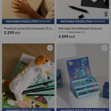
Mosható színes filctoll készlet 12 pack
Kétvégű filctollkészlet 24 pack
2 295
vélemények (10)
HUF
3 595
HUF