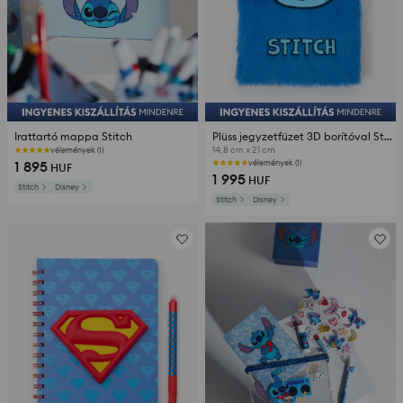
Irattartó mappa Stitch
Plüss jegyzetfüzet 3D borítóval Stitch
14,8 cm x 21 cm
vélemények (1)
1 895
vélemények (1)
HUF
1 995
HUF
Stitch
Disney
Stitch
Disney