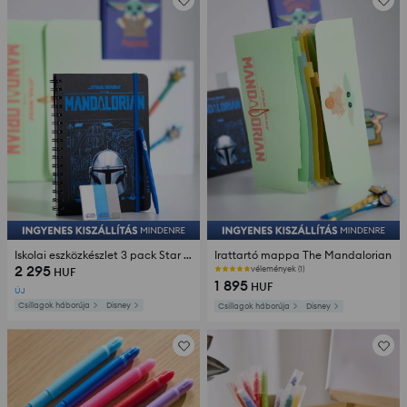
Iskolai eszközkészlet 3 pack Star Wars
Irattartó mappa The Mandalorian
2 295
vélemények (1)
HUF
1 895
HUF
ÚJ
Csillagok háborúja
Disney
Csillagok háborúja
Disney