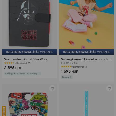
Szett: notesz és toll Star Wars
Szövegkiemelő készlet 6 pack Toy Story
6,5 cm x 3 cm
vélemények (7)
2 595
vélemények (1)
HUF
1 695
HUF
Csillagok háborúja
Disney
Disney