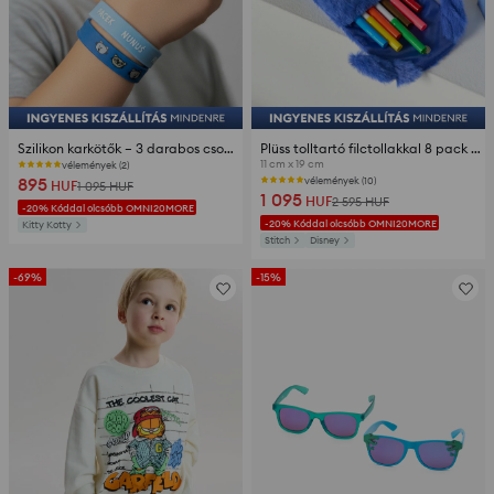
Szilikon karkötők – 3 darabos csomag Kitty Kotty
Plüss tolltartó filctollakkal 8 pack Stitch
11 cm x 19 cm
vélemények (2)
895
vélemények (10)
HUF
1 095
HUF
1 095
HUF
2 595
HUF
-20% Kóddal olcsóbb OMNI20MORE
-20% Kóddal olcsóbb OMNI20MORE
Kitty Kotty
Stitch
Disney
-69%
-15%