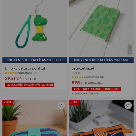
Dínó kulcstartó pánttal
Jegyzetfüzet
406 g
vélemények (17)
395
vélemények (59)
HUF
1 095
HUF
595
HUF
1 895
HUF
-20% Kóddal olcsóbb OMNI20MORE
-20% Kóddal olcsóbb OMNI20MORE
KIZÁRÓLAG ONLINE
-54%
-54%