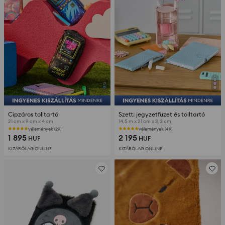
Cipzáros tolltartó
Szett: jegyzetfüzet és tolltartó
21 cm x 9 cm x 4 cm
14,5 m x 21 cm x 2,3 cm
vélemények (29)
vélemények (49)
1 895
2 195
HUF
HUF
KIZÁRÓLAG ONLINE
KIZÁRÓLAG ONLINE