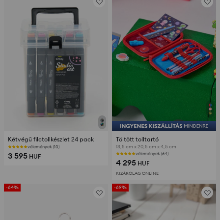
Kétvégű filctollkészlet 24 pack
Töltött tolltartó
13,5 cm x 20,5 cm x 4,5 cm
vélemények (10)
3 595
vélemények (64)
HUF
4 295
HUF
KIZÁRÓLAG ONLINE
-64%
-69%