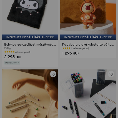
Bolyhos jegyzetfüzet műszőrmével Kuromi
Kapybara alakú kulcstartó változtatható arckifejezéssel
270 g
vélemények (6)
1 295
vélemények (1)
HUF
2 295
HUF
Hello Kitty