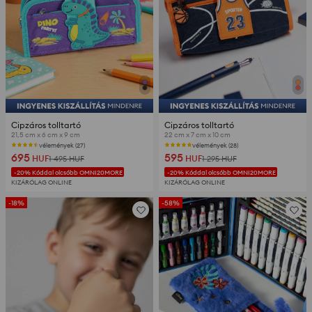
Cipzáros tolltartó
Cipzáros tolltartó
21,5 cm x 6 cm x 9 cm
22 cm x 7 cm x 10 cm
vélemények (27)
vélemények (28)
695
595
HUF
HUF
1 495
HUF
1 295
HUF
-20% Kóddal olcsóbb OMNI20MORE
-20% Kóddal olcsóbb OMNI20MORE
KIZÁRÓLAG ONLINE
KIZÁRÓLAG ONLINE
-18%
-58%