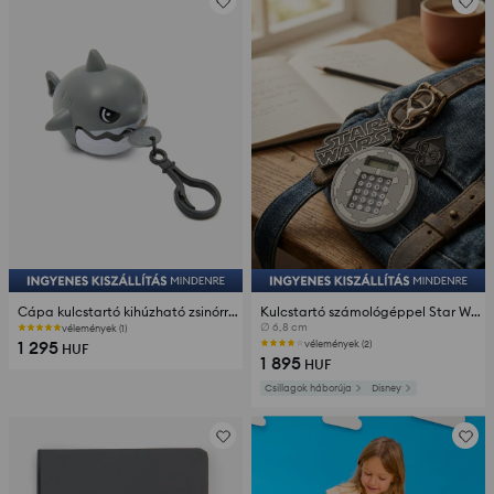
Cápa kulcstartó kihúzható zsinórral
Kulcstartó számológéppel Star Wars
∅ 6,8 cm
vélemények (1)
1 295
vélemények (2)
HUF
1 895
HUF
Csillagok háborúja
Disney