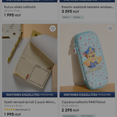
Kutya alakú tolltartó
Kreatív eszközök készlete rendszerezőben 52 pack Stitch
3 595
23 cm x 11 cm
HUF
1 995
HUF
Stitch
Disney
Szett: tervező és toll 2 pack Winnie the Pooh
Cipzáros tolltartó PAW Patrol
14,8 cm x 21 cm
12 cm x 23 cm
2 295
vélemények (1)
HUF
1 995
HUF
Nickelodeon
Paw Patrol