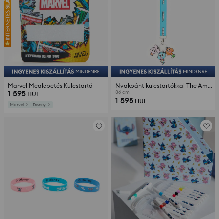
Marvel Meglepetés Kulcstartó
Nyakpánt kulcstartókkal The Amazing World Of Gumball
1 595
36 cm
HUF
1 595
HUF
Marvel
Disney