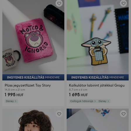
Plüss jegyzetfüzet Toy Story
Kalkulátor labirint játékkal Grogu
14,8 cm x 21 cm
8,7 cm x 6 cm
1 995
1 695
HUF
HUF
Disney
Csillagok háborúja
Disney