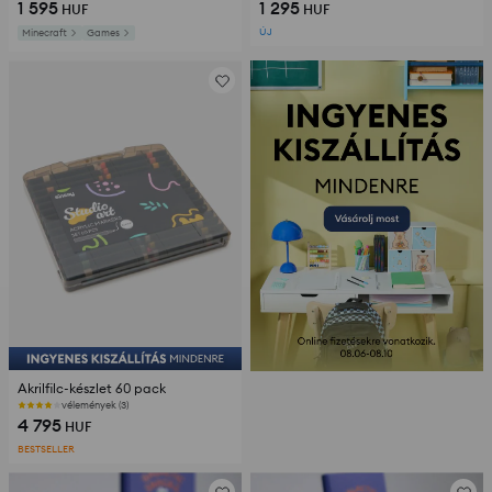
1 595
1 295
HUF
HUF
ÚJ
Minecraft
Games
Akrilfilc-készlet 60 pack
vélemények (3)
4 795
HUF
BESTSELLER