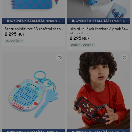
Szett: spirálfüzet 3D rátéttel és toll 2 pack Superman
Iskolai kellékek készlete 6 pack Stitch
2 295
24 cm x 17 cm
HUF
2 295
HUF
DC Comics
Stitch
Disney