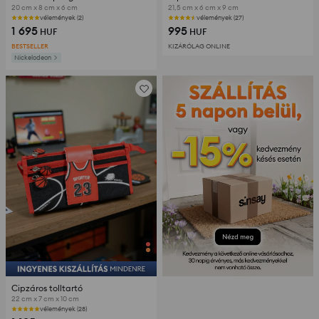
20 cm x 8 cm x 6 cm
21,5 cm x 6 cm x 9 cm
vélemények (2)
vélemények (27)
1 695
995
HUF
HUF
BESTSELLER
KIZÁRÓLAG ONLINE
Nickelodeon
Cipzáros tolltartó
22 cm x 7 cm x 10 cm
vélemények (28)