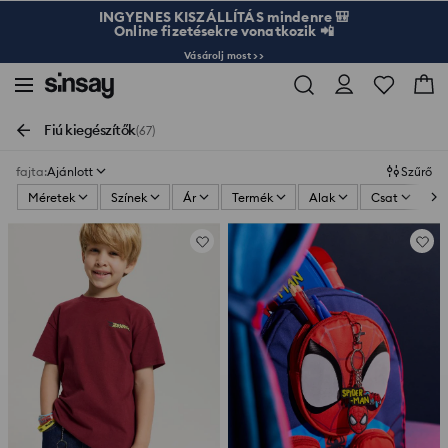
INGYENES KISZÁLLÍTÁS mindenre 🎒
Online fizetésekre vonatkozik 📲
Vásárolj most >>
Fiú kiegészítők
(67)
fajta
:
Ajánlott
Szűrő
Méretek
Színek
Ár
Termék
Alak
Csat
Zs