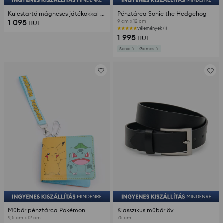
Kulcstartó mágneses játékokkal és érintőceruzával
Pénztárca Sonic the Hedgehog
1 095
9 cm x 12 cm
HUF
vélemények (1)
1 995
HUF
Sonic
Games
Műbőr pénztárca Pokémon
Klasszikus műbőr öv
9,5 cm x 12 cm
75 cm