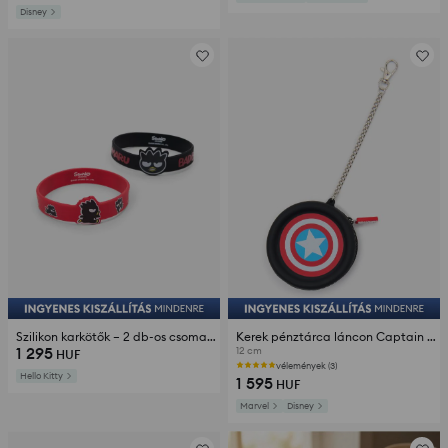
Disney
Szilikon karkötők – 2 db-os csomag Bad Badtz Maru
Kerek pénztárca láncon Captain America
1 295
12 cm
HUF
vélemények (3)
Hello Kitty
1 595
HUF
Marvel
Disney