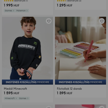
vélemények (1)
vélemények (2)
1 995
1 295
HUF
HUF
Games
Pokemon
Medál Minecraft
Filctollak 12 darab
1 595
1 395
HUF
HUF
Minecraft
Games