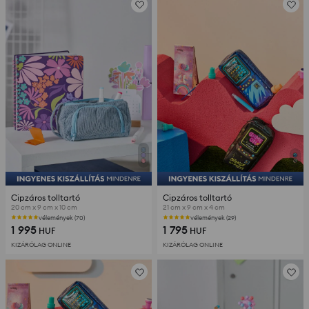
Cipzáros tolltartó
Cipzáros tolltartó
20 cm x 9 cm x 10 cm
21 cm x 9 cm x 4 cm
vélemények (70)
vélemények (29)
1 995
1 795
HUF
HUF
KIZÁRÓLAG ONLINE
KIZÁRÓLAG ONLINE