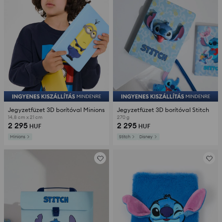
Jegyzetfüzet 3D borítóval Minions
Jegyzetfüzet 3D borítóval Stitch
14,8 cm x 21 cm
270 g
2 295
2 295
HUF
HUF
Minions
Stitch
Disney