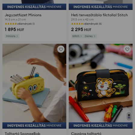
Jegyzetfüzet Minions
Heti tervezőtábla filctollal Stitch
14,8 cm x 21 cm
29,5 cm x 42 cm
vélemények (1)
vélemények (5)
1 895
2 295
HUF
HUF
Minions
Stitch
Disney
Tolltartó SpongeBob
Cipzáros tolltartó