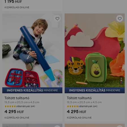
1 195
HUF
KIZÁRÓLAG ONLINE
Töltött tolltartó
Töltött tolltartó
13,5 cm x 20,5 cm x 4,5 cm
13,5 cm x 20,5 cm x 4,5 cm
vélemények (64)
vélemények (64)
4 295
4 295
HUF
HUF
KIZÁRÓLAG ONLINE
KIZÁRÓLAG ONLINE