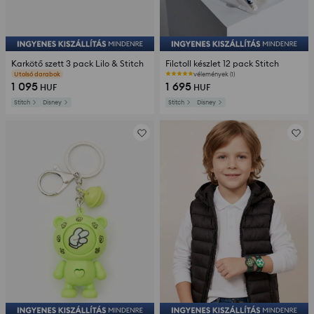
Karkötő szett 3 pack Lilo & Stitch
Filctoll készlet 12 pack Stitch
Utolsó darabok
vélemények (1)
1 095
1 695
HUF
HUF
Stitch
Disney
Stitch
Disney