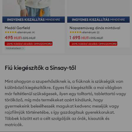
Medál Garfield
Napszemüveg dinós mintával
vélemények (4)
vélemények (2)
495
1 695
HUF
HUF
1 595
HUF
1 995
HUF
-20% Kóddal olcsóbb OMNI20MORE
-20% Kóddal olcsóbb OMNI20MORE
Nickelodeon
Fiú kiegészítők a Sinsay-től
Mint ahogyan a szuperhősöknek is, a fiúknak is szükségük van
különböző kiegészítőkre. Egyes fiú kiegészítők a mai világban
már feltétlenül szükségesek, ilyen egy tolltartó, tablettartó vagy
törölköző, míg más termékeket azért kínálunk, hogy
gyermekeink beleélhessék magukat kedvenc meséjük vagy
rajzfilmjük történetébe, s így gazdagítsuk gyerekkorukat.
Többek között ezt a célt szolgálják az órák, kisautók és
matricák.