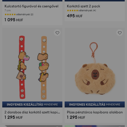
Kulcstartó figurával és csengővel
Karkötő szett 2 pack
7 cm
vélemények (4)
495
vélemények (2)
HUF
1 095
HUF
2 darabos dísz karkötő szett kapibara függőkkel
Plüss pénztárca kapibara alakban
1 295
1 295
HUF
HUF