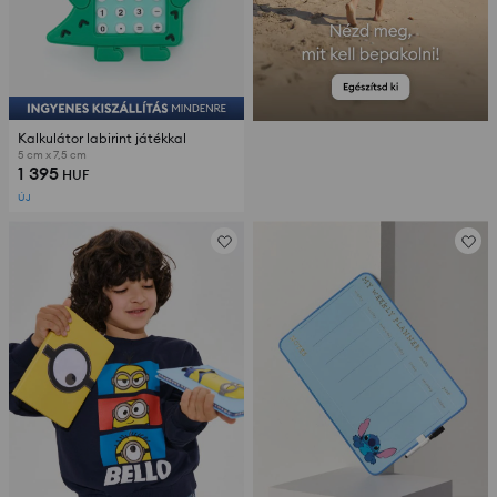
Kalkulátor labirint játékkal
5 cm x 7,5 cm
1 395
HUF
ÚJ