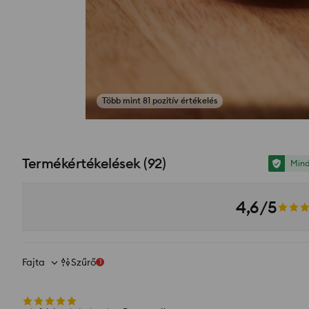
Több mint 81 pozitív értékelés
Fotók az értékelésekből
Termékértékelések
(
92
)
Mind
4,6/5
Fajta
Szűrő
1