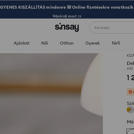
GYENES KISZÁLLÍTÁS mindenre 🎒 Online fizetésekre vonatkozik
Vásárolj most >>
Keresés
Ajánlott
Női
Otthon
Gyerek
Férfi
KIZ
Dek
645
1 
Szí
Mé