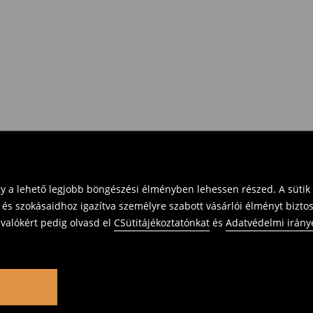
gy a lehető legjobb böngészési élményben lehessen részed. A sütik
 és szokásaidhoz igazítva személyre szabott vásárlói élményt bizto
ivalókért pedig olvasd el
CSütitájékoztatónkat
és
Adatvédelmi irány