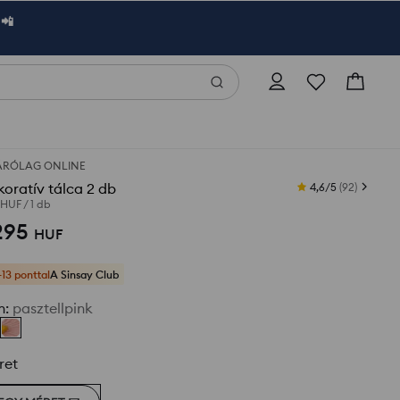
 📲
ÁRÓLAG ONLINE
oratív tálca 2 db
4,6/5
(
92
)
 HUF
/
1 db
295
HUF
+13 ponttal
A Sinsay Club
n
:
pasztellpink
ret