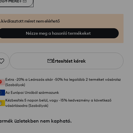
EGY MÉRET
 kiválasztott méret nem elérhető
Nézze meg a hasonló termékeket
Értesítést kérek
Extra -20% a Leárazás akár -50% ha legalább 2 terméket vásárolsz
(Szabályok)
Az Európai Unióból származunk
Kézbesítés 5 napon belül, vagy -15% kedvezmény a következő
vásárlásodra (Szabályok)
termék üzletekben nem kapható.