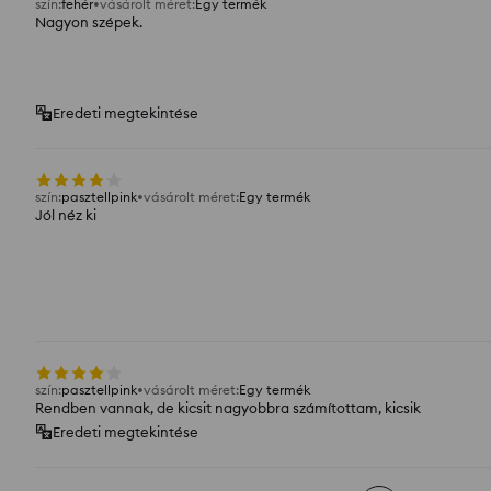
szín
:
fehér
vásárolt méret
:
Egy termék
Nagyon szépek.
Eredeti megtekintése
szín
:
pasztellpink
vásárolt méret
:
Egy termék
Jól néz ki
szín
:
pasztellpink
vásárolt méret
:
Egy termék
Rendben vannak, de kicsit nagyobbra számítottam, kicsik
Eredeti megtekintése