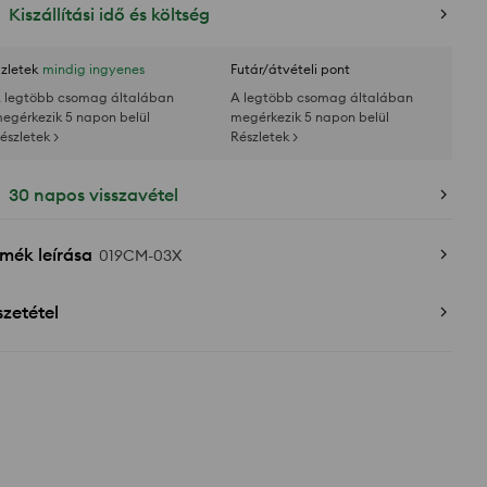
Kiszállítási idő és költség
zletek
mindig ingyenes
Futár/átvételi pont
 legtöbb csomag általában
A legtöbb csomag általában
egérkezik 5 napon belül
megérkezik 5 napon belül
észletek >
Részletek >
30 napos visszavétel
mék leírása
019CM-03X
zetétel