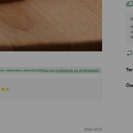
Ü
A
m
R
Ter
en vélemény ellenőrzött
Hogyan működnek az értékelések?
Öss
2026-07-21