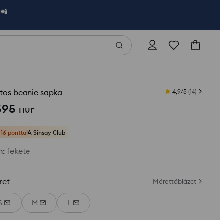
 📲
tos beanie sapka
4,9/5
(
14
)
595
HUF
+16 ponttal
A Sinsay Club
n
:
fekete
ret
Mérettáblázat
S
M
L