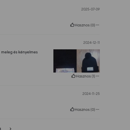
2025-07-09
Hasznos
(
0
)
2024-12-11
on meleg és kényelmes
Hasznos
(
1
)
2024-11-25
Hasznos
(
0
)
3