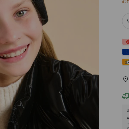
7
Ü
A
m
R