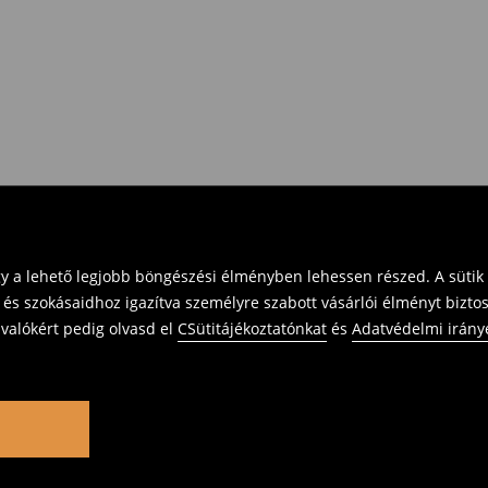
gy a lehető legjobb böngészési élményben lehessen részed. A sütik
 és szokásaidhoz igazítva személyre szabott vásárlói élményt bizto
ivalókért pedig olvasd el
CSütitájékoztatónkat
és
Adatvédelmi irány