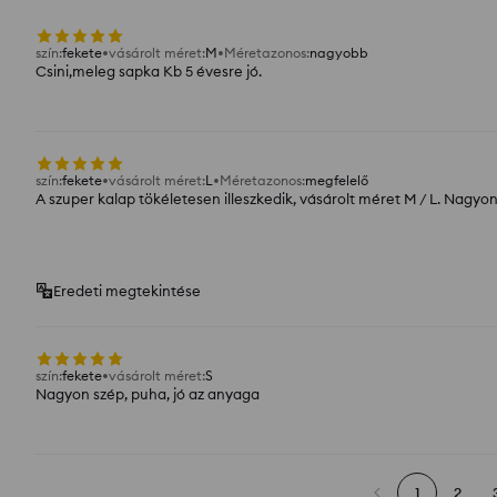
szín
:
fekete
vásárolt méret
:
M
Méretazonos
:
nagyobb
Csini,meleg sapka Kb 5 évesre jó.
szín
:
fekete
vásárolt méret
:
L
Méretazonos
:
megfelelő
A szuper kalap tökéletesen illeszkedik, vásárolt méret M / L. Nagy
Eredeti megtekintése
szín
:
fekete
vásárolt méret
:
S
Nagyon szép, puha, jó az anyaga
1
2