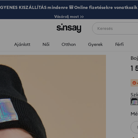
GYENES KISZÁLLÍTÁS mindenre 🎒 Online fizetésekre vonatkozik
Vásárolj most >>
Keresés
Ajánlott
Női
Otthon
Gyerek
Férfi
Boj
1 
Szí
Mé