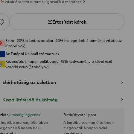
1
%
vásárló szerint a termék igazodik a mérethez
Értesítést kérek
Extra -20% a Leárazás akár -50% ha legalább 2 terméket vásárolsz
(Szabályok)
Az Európai Unióból származunk
Kézbesítés 5 napon belül, vagy -15% kedvezmény a következő
vásárlásodra (Szabályok)
Elérhetőség az üzletben
Kiszállítási idő és költség
zletek
mindig ingyenes
Futár/átvételi pont
 legtöbb csomag általában
A legtöbb csomag általában
egérkezik 5 napon belül
megérkezik 5 napon belül
észletek >
Részletek >