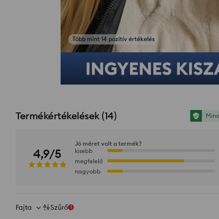
Fotók az értékelésekből
Termékértékelések
(
14
)
Mind
Jó méret volt a termék?
4,9/5
kisebb
megfelelő
nagyobb
Fajta
Szűrő
1