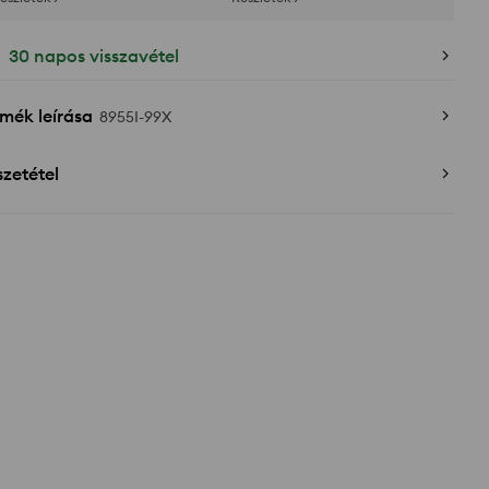
30 napos visszavétel
mék leírása
8955I-99X
zetétel