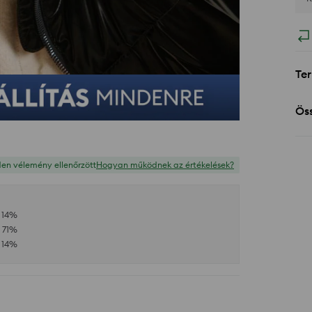
Ter
Öss
en vélemény ellenőrzött
Hogyan működnek az értékelések?
14
%
71
%
14
%