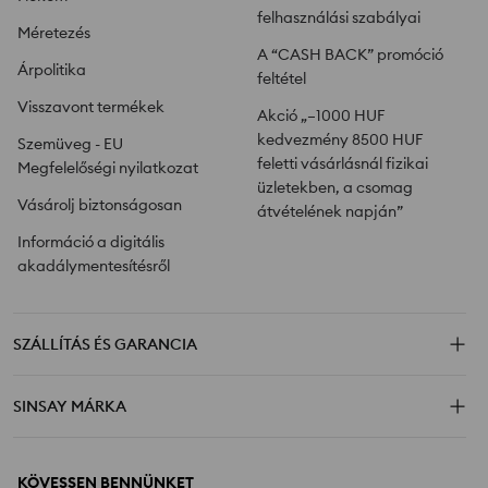
felhasználási szabályai
Méretezés
A “CASH BACK” promóció
Árpolitika
feltétel
Visszavont termékek
Akció „–1000 HUF
kedvezmény 8500 HUF
Szemüveg - EU
feletti vásárlásnál fizikai
Megfelelőségi nyilatkozat
üzletekben, a csomag
Vásárolj biztonságosan
átvételének napján”
Információ a digitális
akadálymentesítésről
SZÁLLÍTÁS ÉS GARANCIA
SINSAY MÁRKA
KÖVESSEN BENNÜNKET