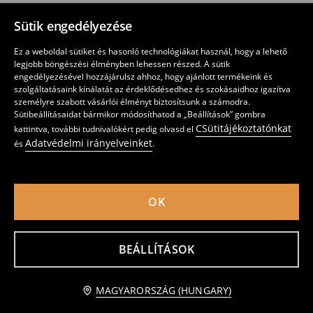
Sütik engedélyezése
Ez a weboldal sütiket és hasonló technológiákat használ, hogy a lehető
legjobb böngészési élményben lehessen részed. A sütik
TÖLTSD LE AZ APPLIKÁCIÓT
engedélyezésével hozzájárulsz ahhoz, hogy ajánlott termékeink és
szolgáltatásaink kínálatát az érdeklődésedhez és szokásaidhoz igazítva
személyre szabott vásárlói élményt biztosítsunk a számodra.
Sütibeállításaidat bármikor módosíthatod a „Beállítások” gombra
CSütitájékoztatónkat
kattintva, további tudnivalókért pedig olvasd el
Adatvédelmi irányelveinket
és
.
Magyarország (Hungary)
OK
Adatvédelmi nyilatkozat
Süti beállítások
Sütikkel kapcsolatos irányelv
Sütik listája
A megbízható partnerek listája
BEÁLLÍTÁSOK
LPP Hungary Kft. 1139 Budapest, Teve utca 1/AC 6.em., Adószám 11970529-2-44
Cégjegyzékszám Cg.01-09-685827
MAGYARORSZÁG (HUNGARY)
© 2026 Sinsay