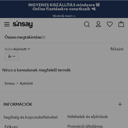
INGYENES KISZÁLLÍTÁS mindenre 🎒
Online fizetésekre vonatkozik 📲
Vásárolj most >>
Összes megtekintése
(0)
fajta
:
Ajánlott
Szűrő
Ár
Nincs a keresésnek megfelelő termék
Sinsay
Ajánlott
INFORMÁCIÓK
Feltételek és eljárások
Segítség és kapcsolatfelvétel
Promóció általános
Fiókom