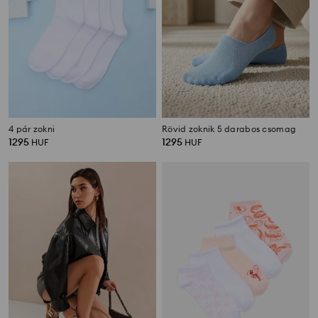
4 pár zokni
Rövid zoknik 5 darabos csomag
1295
1295
HUF
HUF