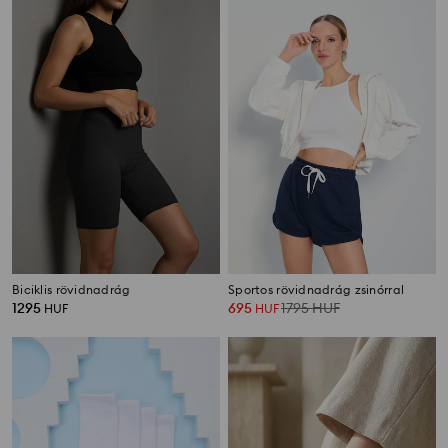
Biciklis rövidnadrág
Sportos rövidnadrág zsinórral
1295
695
1795
HUF
HUF
HUF