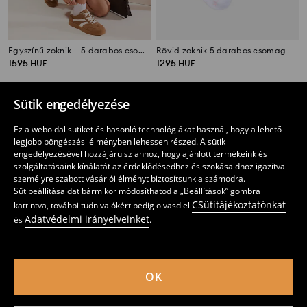
Egyszínű zoknik – 5 darabos csomag
Rövid zoknik 5 darabos csomag
1595
1295
HUF
HUF
Sütik engedélyezése
Ez a weboldal sütiket és hasonló technológiákat használ, hogy a lehető
legjobb böngészési élményben lehessen részed. A sütik
engedélyezésével hozzájárulsz ahhoz, hogy ajánlott termékeink és
szolgáltatásaink kínálatát az érdeklődésedhez és szokásaidhoz igazítva
személyre szabott vásárlói élményt biztosítsunk a számodra.
Sütibeállításaidat bármikor módosíthatod a „Beállítások” gombra
CSütitájékoztatónkat
kattintva, további tudnivalókért pedig olvasd el
Adatvédelmi irányelveinket
és
.
OK
Bordázott zokni 4 pack Care Bears
Bordázott Pamut Zokni 3 db
1295
1295
HUF
HUF