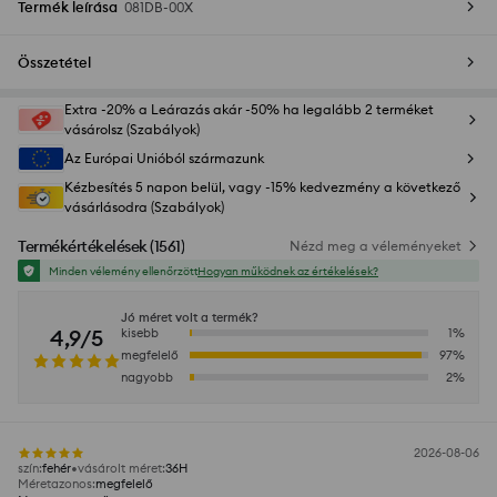
Termék leírása
081DB-00X
Összetétel
Extra -20% a Leárazás akár -50% ha legalább 2 terméket
vásárolsz (Szabályok)
Az Európai Unióból származunk
Kézbesítés 5 napon belül, vagy -15% kedvezmény a következő
vásárlásodra (Szabályok)
Termékértékelések
(
1561
)
Nézd meg a véleményeket
Minden vélemény ellenőrzött
Hogyan működnek az értékelések?
Jó méret volt a termék?
4,9/5
kisebb
1
%
megfelelő
97
%
nagyobb
2
%
2026-08-06
szín
:
fehér
vásárolt méret
:
36H
Méretazonos
:
megfelelő