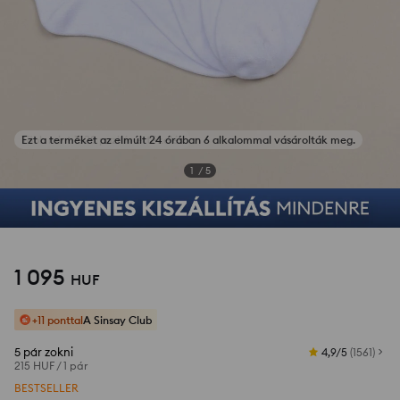
Ezt a terméket az elmúlt 24 órában 6 alkalommal vásárolták meg.
Fotók az értékelésekből
1
/
5
1 095
HUF
+11 ponttal
A Sinsay Club
5 pár zokni
4,9/5
(
1561
)
215 HUF
/
1 pár
BESTSELLER