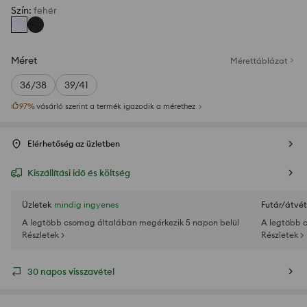
Szín
:
fehér
Méret
Mérettáblázat
36/38
39/41
97
%
vásárló szerint a termék igazodik a mérethez
Elérhetőség az üzletben
Kiszállítási idő és költség
Üzletek
mindig ingyenes
Futár/átvét
A legtöbb csomag általában megérkezik 5 napon belül
A legtöbb 
Részletek >
Részletek >
30 napos visszavétel