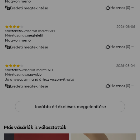
Nagyon menő
Hasznos
(
0
)
Eredeti megtekintése
2026-08-06
szín
:
fekete
vásárolt méret
:
36H
Méretazonos
:
megfelelő
Nagyon menő
Hasznos
(
0
)
Eredeti megtekintése
2026-08-04
szín
:
fehér
vásárolt méret
:
39H
Méretazonos
:
nagyobb
Jó anyag, ami a jó árhoz viszonyítható
Hasznos
(
0
)
Eredeti megtekintése
További értékelések megjelenítése
Más vásárlók is választották