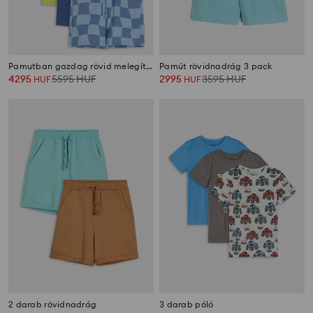
Pamutban gazdag rövid melegítőnadrág 5 pack
Pamút rövidnadrág 3 pack
4295
5595
HUF
2995
3595
HUF
HUF
HUF
2 darab rövidnadrág
3 darab póló