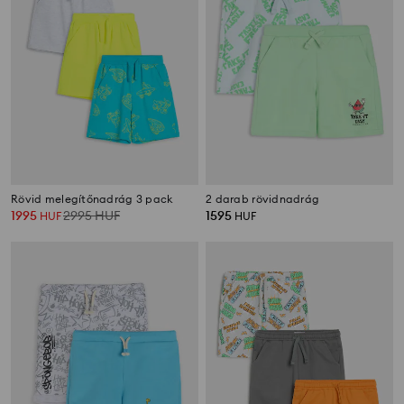
Rövid melegítőnadrág 3 pack
2 darab rövidnadrág
1995
2995
HUF
1595
HUF
HUF