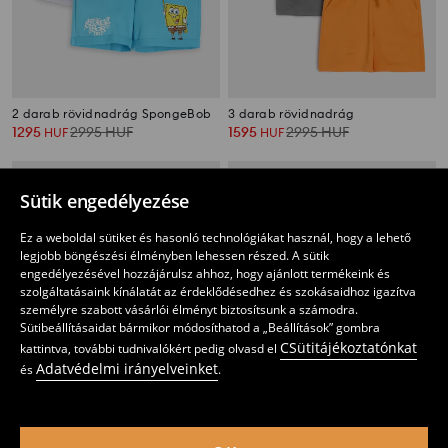
2 darab rövidnadrág SpongeBob
3 darab rövidnadrág
1295
2995
HUF
1595
2995
HUF
HUF
HUF
Sütik engedélyezése
Ez a weboldal sütiket és hasonló technológiákat használ, hogy a lehető
legjobb böngészési élményben lehessen részed. A sütik
engedélyezésével hozzájárulsz ahhoz, hogy ajánlott termékeink és
szolgáltatásaink kínálatát az érdeklődésedhez és szokásaidhoz igazítva
személyre szabott vásárlói élményt biztosítsunk a számodra.
Sütibeállításaidat bármikor módosíthatod a „Beállítások” gombra
CSütitájékoztatónkat
kattintva, további tudnivalókért pedig olvasd el
Adatvédelmi irányelveinket
és
.