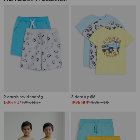
2 darab rövidnadrág
3 darab póló
1595
1995
HUF
1995
2595
HUF
HUF
HUF