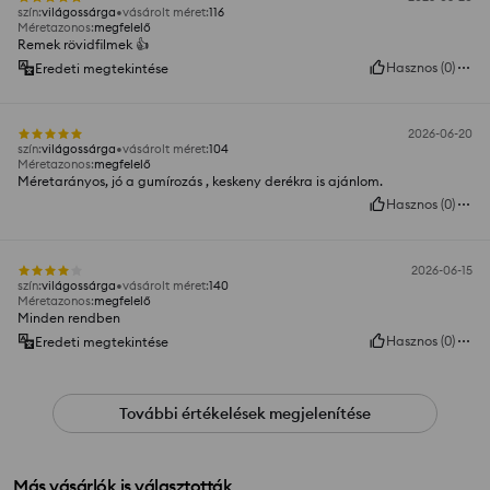
szín
:
világossárga
vásárolt méret
:
116
Méretazonos
:
megfelelő
Remek rövidfilmek 👍️
Hasznos
(
0
)
Eredeti megtekintése
2026-06-20
szín
:
világossárga
vásárolt méret
:
104
Méretazonos
:
megfelelő
Méretarányos, jó a gumírozás , keskeny derékra is ajánlom.
Hasznos
(
0
)
2026-06-15
szín
:
világossárga
vásárolt méret
:
140
Méretazonos
:
megfelelő
Minden rendben
Hasznos
(
0
)
Eredeti megtekintése
További értékelések megjelenítése
Más vásárlók is választották