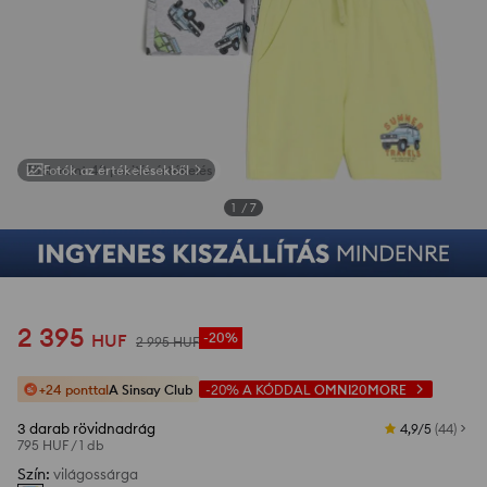
Fotók az értékelésekből
1
/
7
2 395
HUF
-20%
2 995
HUF
+24 ponttal
A Sinsay Club
-20%
A KÓDDAL
OMNI20MORE
3 darab rövidnadrág
4,9/5
(
44
)
795 HUF
/
1 db
Szín
:
világossárga