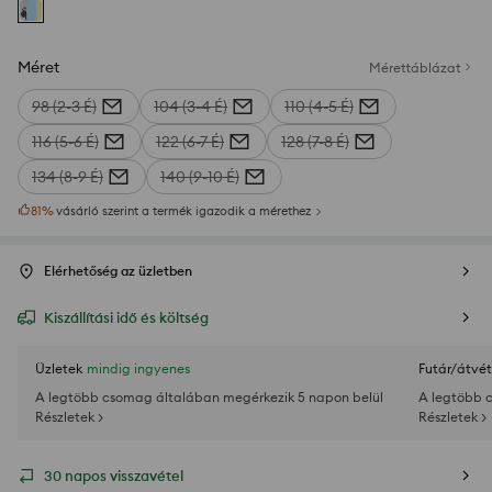
Méret
Mérettáblázat
98 (2-3 É)
104 (3-4 É)
110 (4-5 É)
116 (5-6 É)
122 (6-7 É)
128 (7-8 É)
134 (8-9 É)
140 (9-10 É)
81
%
vásárló szerint a termék igazodik a mérethez
Elérhetőség az üzletben
Kiszállítási idő és költség
Üzletek
mindig ingyenes
Futár/átvét
A legtöbb csomag általában megérkezik 5 napon belül
A legtöbb 
Részletek >
Részletek >
30 napos visszavétel