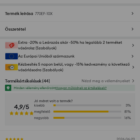
Termék leírása
770EF-10X
Összetétel
Extra -20% a Leárazás akár -50% ha legalább 2 terméket
vásárolsz (Szabályok)
Az Európai Unióból származunk
Kézbesítés 5 napon belül, vagy -15% kedvezmény a következő
vásárlásodra (Szabályok)
Termékértékelések
(
44
)
Nézd meg a véleményeket
Minden vélemény ellenőrzött
Hogyan működnek az értékelések?
Jó méret volt a termék?
4,9/5
kisebb
3
%
megfelelő
81
%
nagyobb
16
%
2026-06-20