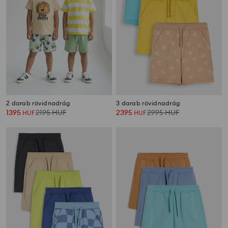
2 darab rövidnadrág
3 darab rövidnadrág
1395
2195
HUF
2395
2995
HUF
HUF
HUF