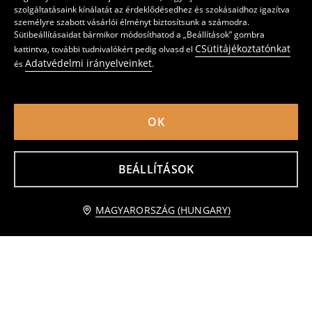
szolgáltatásaink kínálatát az érdeklődésedhez és szokásaidhoz igazítva
személyre szabott vásárlói élményt biztosítsunk a számodra.
Sütibeállításaidat bármikor módosíthatod a „Beállítások” gombra
CSütitájékoztatónkat
kattintva, további tudnivalókért pedig olvasd el
Adatvédelmi irányelveinket
és
.
OK
Pamut póló rövid ujjal Superman
3 darab póló
445
1295
HUF
2595
HUF
HUF
BEÁLLÍTÁSOK
kosárba
MAGYARORSZÁG (HUNGARY)
1 995 HUF