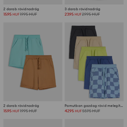
2 darab rövidnadrág
3 darab rövidnadrág
1595
1995
HUF
2395
2995
HUF
HUF
HUF
2 darab rövidnadrág
Pamutban gazdag rövid melegítőnadrág 5 pack
1595
1995
HUF
4295
5595
HUF
HUF
HUF