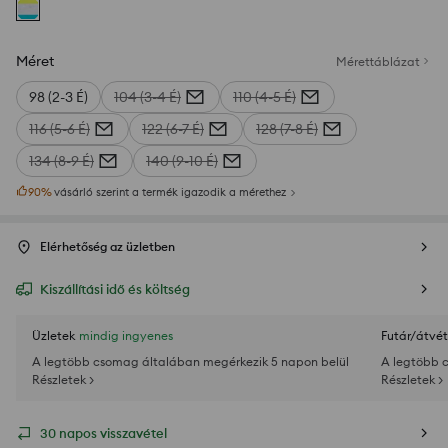
Méret
Mérettáblázat
98 (2-3 É)
104 (3-4 É)
110 (4-5 É)
116 (5-6 É)
122 (6-7 É)
128 (7-8 É)
134 (8-9 É)
140 (9-10 É)
90
%
vásárló szerint a termék igazodik a mérethez
Elérhetőség az üzletben
Kiszállítási idő és költség
Üzletek
mindig ingyenes
Futár/átvét
A legtöbb csomag általában megérkezik 5 napon belül
A legtöbb 
Részletek >
Részletek >
30 napos visszavétel