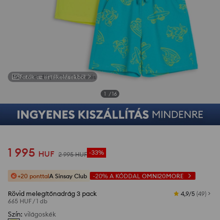
Fotók az értékelésekből
1
/
16
1 995
HUF
-33%
2 995
HUF
+20 ponttal
A Sinsay Club
-20%
A KÓDDAL
OMNI20MORE
Rövid melegítőnadrág 3 pack
4,9/5
(
49
)
665 HUF
/
1 db
Szín
:
világoskék