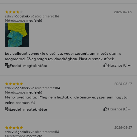
2026-06-09
szín
:
világoskék
vásárolt méret
:
116
Méretazonos
:
megfelelő
Egy csillagot vonnak le a csúnya, vegyi szagért, ami mosás után is
megmarad. Főleg sárga rövidnadrágban. Plusz a remek színek
Hasznos
(
0
)
Eredeti megtekintése
2026-05-27
szín
:
világoskék
vásárolt méret
:
104
Méretazonos
:
megfelelő
Menő rövidnadrág. Még nem húzták ki, de Sinsay egyszer sem hagyta
volna cserben. 🙂
Hasznos
(
0
)
Eredeti megtekintése
2026-05-27
szín
:
világoskék
vásárolt méret
:
116
Méretazonos
:
megfelelő