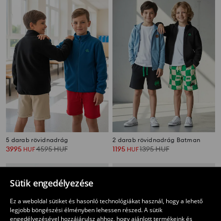
5 darab rövidnadrág
2 darab rövidnadrág Batman
3995
4595
HUF
1195
1395
HUF
HUF
HUF
Sütik engedélyezése
Ez a weboldal sütiket és hasonló technológiákat használ, hogy a lehető
legjobb böngészési élményben lehessen részed. A sütik
engedélyezésével hozzájárulsz ahhoz, hogy ajánlott termékeink és