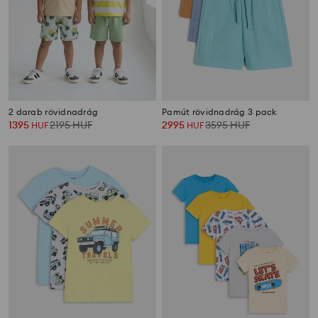
2 darab rövidnadrág
Pamút rövidnadrág 3 pack
1395
2195
HUF
2995
3595
HUF
HUF
HUF