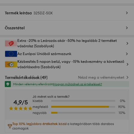
Termék leírása
325DZ-50X
Összetétel
Extra -20% a Leárazás akár -50% ha legalább 2 terméket
vásárolsz (Szabályok)
Az Európai Unióból származunk
Kézbesítés 5 napon belül, vagy -15% kedvezmény a következő
vásárlásodra (Szabályok)
Termékértékelések
(
49
)
Nézd meg a véleményeket
Minden vélemény ellenőrzött
Hogyan működnek az értékelések?
Jó méret volt a termék?
4,9/5
kisebb
0
%
megfelelő
90
%
nagyobb
10
%
Top 10% legjobbra értékeltek közül
a kategóriában több darabos
csomagok