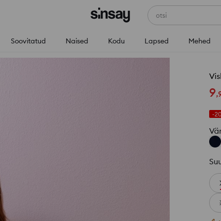
otsi
Soovitatud
Naised
Kodu
Lapsed
Mehed
Vis
9
,
-2
Vä
Su