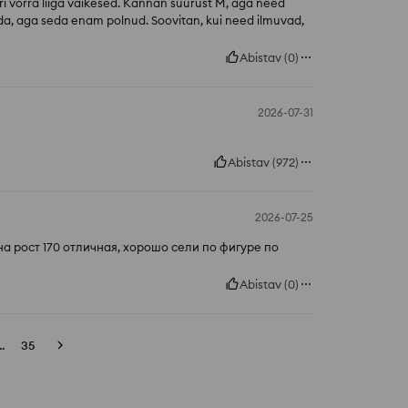
i võrra liiga väikesed. Kannan suurust M, aga need
ada, aga seda enam polnud. Soovitan, kui need ilmuvad,
Abistav
(
0
)
2026-07-31
Abistav
(
972
)
2026-07-25
а рост 170 отличная, хорошо сели по фигуре по
Abistav
(
0
)
..
35