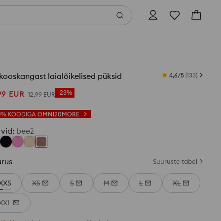
kooskangast laialõikelised püksid
4,6/5
(
133
)
99
EUR
-23%
12
,
99
EUR
0%
KOODIGA
OMNI20MORE
rvid
:
beež
urus
Suuruste tabel
XXS
XS
S
M
L
XL
XXL