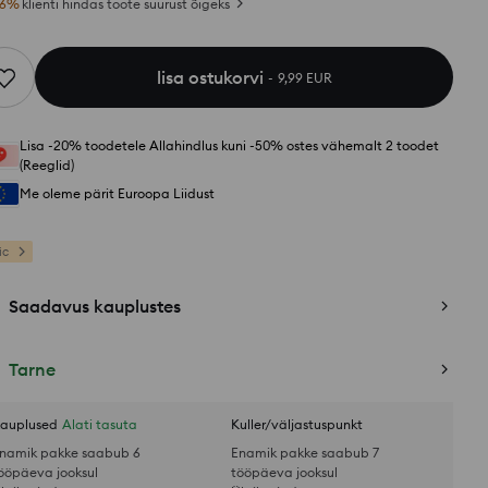
6
%
klienti hindas toote suurust õigeks
lisa ostukorvi
9,99 EUR
Lisa -20% toodetele Allahindlus kuni -50% ostes vähemalt 2 toodet
(Reeglid)
Me oleme pärit Euroopa Liidust
ic
Saadavus kauplustes
Tarne
auplused
Alati tasuta
Kuller/väljastuspunkt
namik pakke saabub 6
Enamik pakke saabub 7
ööpäeva jooksul
tööpäeva jooksul