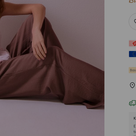
6
Bas
K
E
t