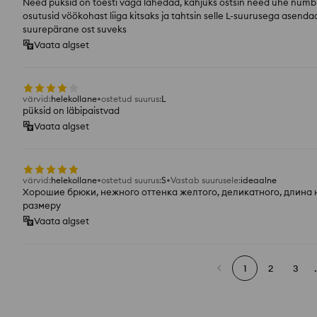
Need püksid on tõesti väga lahedad, kahjuks ostsin need ühe numbr
osutusid vöökohast liiga kitsaks ja tahtsin selle L-suurusega asend
suurepärane ost suveks
Vaata algset
värvid
:
helekollane
ostetud suurus
:
L
püksid on läbipaistvad
Vaata algset
värvid
:
helekollane
ostetud suurus
:
S
Vastab suurusele
:
ideaalne
Хорошие брюки, нежного оттенка желтого, деликатного, длина н
размеру
Vaata algset
1
2
3
.