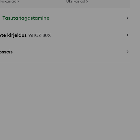
ksikasjad >
Üksikasjad >
Tasuta tagastamine
te kirjeldus
961GZ-80X
sseis