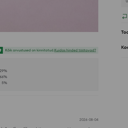
Ü
Too
Koo
Kõik arvustused on kinnitatud.
Kuidas hinded töötavad?
29
%
66
%
5
%
2026-08-04