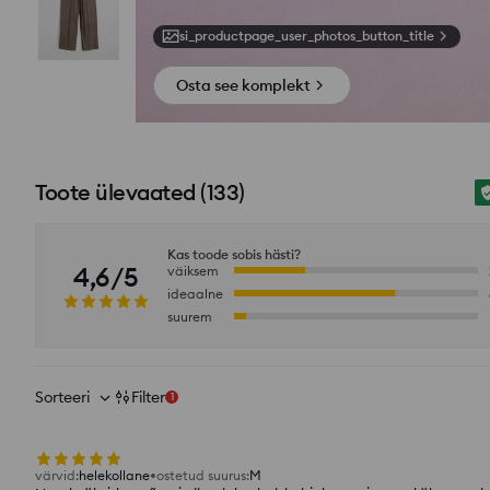
si_productpage_user_photos_button_title
Osta see komplekt
Toote ülevaated
(
133
)
Kas toode sobis hästi?
4,6/5
väiksem
ideaalne
suurem
Sorteeri
Filter
1
värvid
:
helekollane
ostetud suurus
:
M