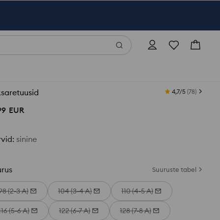
saretuusid
4,7/5
(
78
)
99
EUR
rvid
:
sinine
urus
Suuruste tabel
98 (2-3 A)
104 (3-4 A)
110 (4-5 A)
116 (5-6 A)
122 (6-7 A)
128 (7-8 A)