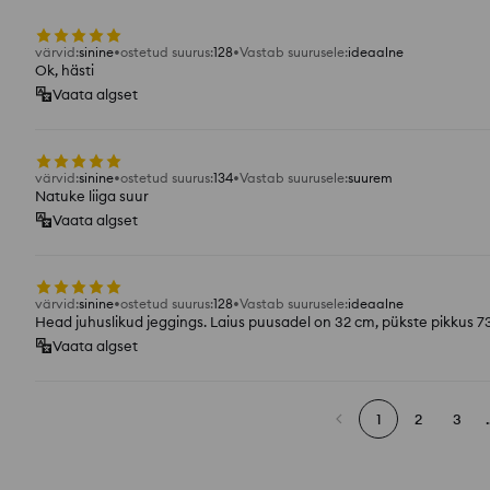
värvid
:
sinine
ostetud suurus
:
128
Vastab suurusele
:
ideaalne
Ok, hästi
Vaata algset
värvid
:
sinine
ostetud suurus
:
134
Vastab suurusele
:
suurem
Natuke liiga suur
Vaata algset
värvid
:
sinine
ostetud suurus
:
128
Vastab suurusele
:
ideaalne
Head juhuslikud jeggings. Laius puusadel on 32 cm, pükste pikkus 7
Vaata algset
1
2
3
.