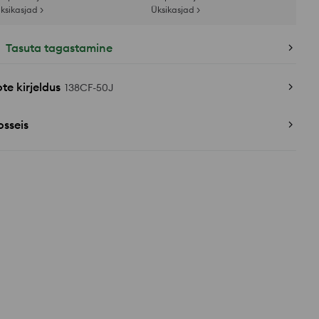
ksikasjad >
Üksikasjad >
Tasuta tagastamine
te kirjeldus
138CF-50J
sseis