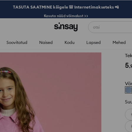
TASUTA SAATMINE kõigele 🎒 Internetimakseteks 📲
Kasuta nüüd võimalust >>
otsi
Soovitatud
Naised
Kodu
Lapsed
Mehed
Tek
5
,
Vä
Su