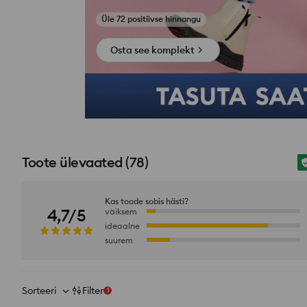
si_productpage_user_photos_button_title
Osta see komplekt
Toote ülevaated
(
78
)
Kas toode sobis hästi?
4,7/5
väiksem
ideaalne
suurem
Sorteeri
Filter
1