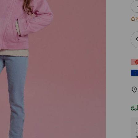
7
K
E
t