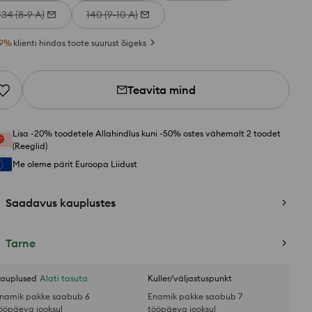
134 (8-9 A)
140 (9-10 A)
9
%
klienti hindas toote suurust õigeks
Teavita mind
Lisa -20% toodetele Allahindlus kuni -50% ostes vähemalt 2 toodet
(Reeglid)
Me oleme pärit Euroopa Liidust
Saadavus kauplustes
Tarne
auplused
Alati tasuta
Kuller/väljastuspunkt
namik pakke saabub 6
Enamik pakke saabub 7
ööpäeva jooksul
tööpäeva jooksul