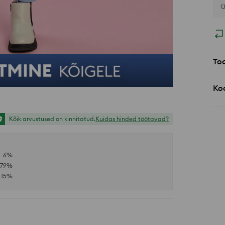
Ü
Too
Koo
Kõik arvustused on kinnitatud.
Kuidas hinded töötavad?
6
%
79
%
15
%