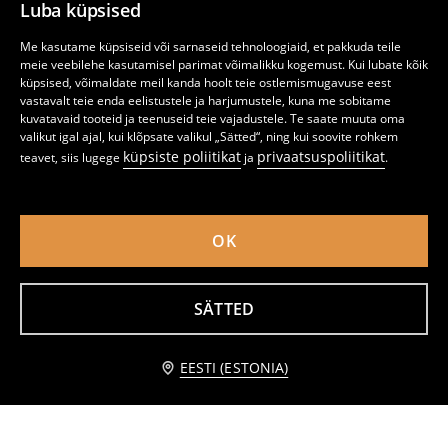
Luba küpsised
Me kasutame küpsiseid või sarnaseid tehnoloogiaid, et pakkuda teile
meie veebilehe kasutamisel parimat võimalikku kogemust. Kui lubate kõik
küpsised, võimaldate meil kanda hoolt teie ostlemismugavuse eest
vastavalt teie enda eelistustele ja harjumustele, kuna me sobitame
kuvatavaid tooteid ja teenuseid teie vajadustele. Te saate muuta oma
valikut igal ajal, kui klõpsate valikul „Sätted“, ning kui soovite rohkem
küpsiste poliitikat
privaatsuspoliitikat
teavet, siis lugege
ja
.
OK
SÄTTED
T-särk Dragon Ball
T-särk tie-dye Superman
2
2,99
EUR
1
3,49
EUR
,
49
EUR
,
49
EUR
Teavita mind
EESTI (ESTONIA)