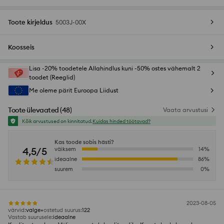
Toote kirjeldus
5003J-00X
Koosseis
Lisa -20% toodetele Allahindlus kuni -50% ostes vähemalt 2
toodet (Reeglid)
Me oleme pärit Euroopa Liidust
Toote ülevaated
(
48
)
Vaata arvustusi
Kõik arvustused on kinnitatud.
Kuidas hinded töötavad?
Kas toode sobis hästi?
4,5/5
väiksem
14
%
ideaalne
86
%
suurem
0
%
2023-08-05
värvid
:
valge
ostetud suurus
:
122
Vastab suurusele
:
ideaalne