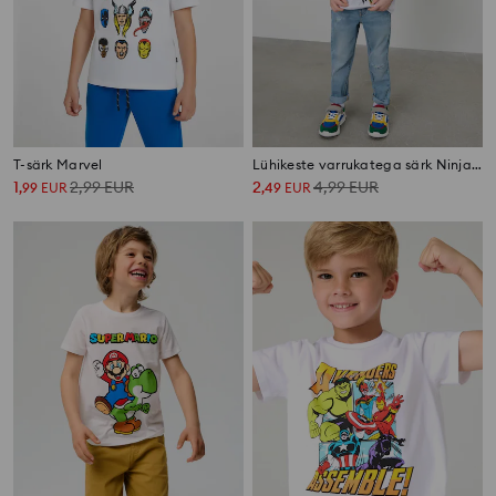
T-särk Marvel
Lühikeste varrukatega särk Ninjago
1
2,99
EUR
2
4,99
EUR
,
99
EUR
,
49
EUR