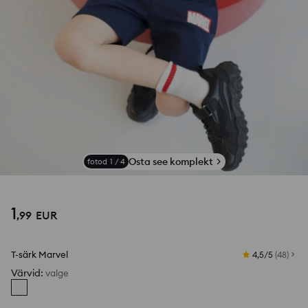
Osta see komplekt
fotod
1
/
4
1
,
99
EUR
T-särk Marvel
4,5/5
(
48
)
Värvid
:
valge