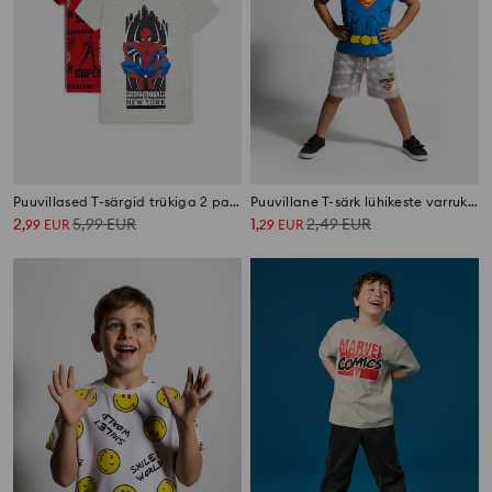
Puuvillased T-särgid trükiga 2 pack Spider-Man
Puuvillane T-särk lühikeste varrukatega Superman
2
5,99
EUR
1
2,49
EUR
,
99
EUR
,
29
EUR