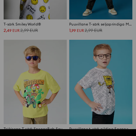
T-särk SmileyWorld®
Puuvillane T-särk seljaprindiga Marvel
2
2,99
EUR
1
2,99
EUR
,
49
EUR
,
99
EUR
Trükisega T-särk SpongeBob SquarePants
Puuvillane t-särk pildiga SpongeBob SquarePants
1
2,99
EUR
1
3,49
EUR
,
99
EUR
,
49
EUR