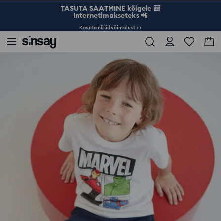
TASUTA SAATMINE kõigele 🎒
Internetimakseteks 📲
Kasuta nüüd võimalust >>
Sinsay
Lapsed
Poisid 3-10
T-särk Marvel