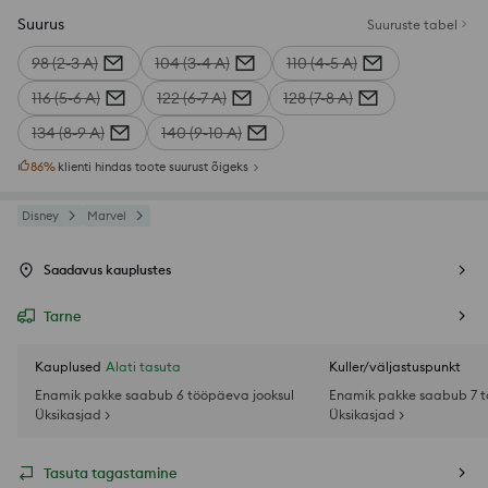
Suurus
Suuruste tabel
98 (2-3 A)
104 (3-4 A)
110 (4-5 A)
116 (5-6 A)
122 (6-7 A)
128 (7-8 A)
134 (8-9 A)
140 (9-10 A)
86
%
klienti hindas toote suurust õigeks
Disney
Marvel
Saadavus kauplustes
Tarne
Kauplused
Alati tasuta
Kuller/väljastuspunkt
Enamik pakke saabub 6 tööpäeva jooksul
Enamik pakke saabub 7 t
Üksikasjad >
Üksikasjad >
Tasuta tagastamine