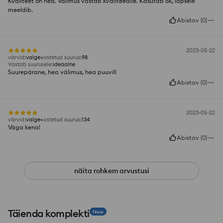
Kvaliteet on hea. Välimus vastab kvaliteedile. Kasutab ok, lapsele
meeldib.
Abistav
(
0
)
2023-05-22
värvid
:
valge
ostetud suurus
:
98
Vastab suurusele
:
ideaalne
Suurepärane, hea välimus, hea puuvill
Abistav
(
0
)
2023-05-22
värvid
:
valge
ostetud suurus
:
134
Väga kena!
Abistav
(
0
)
näita rohkem arvustusi
Täienda komplekti
New