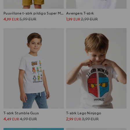
Puuvillane t-särk pildiga Super Mario
Avengers T-särk
4
5,99
EUR
1
2,99
EUR
,
99
EUR
,
99
EUR
T-särk Stumble Guys
T-särk Lego Ninjago
4
4,99
EUR
2
3,99
EUR
,
49
EUR
,
99
EUR