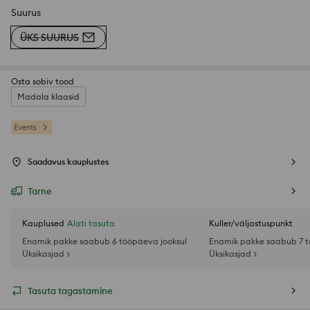
Suurus
ÜKS SUURUS
Osta sobiv tood
Madala klaasid
Events
Saadavus kauplustes
Tarne
Kauplused
Alati tasuta
Kuller/väljastuspunkt
Enamik pakke saabub 6 tööpäeva jooksul
Enamik pakke saabub 7 t
Üksikasjad >
Üksikasjad >
Tasuta tagastamine