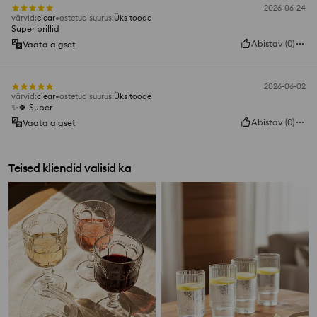
2026-06-24
värvid
:
clear
ostetud suurus
:
Üks toode
Super prillid
Abistav
(
0
)
Vaata algset
2026-06-02
värvid
:
clear
ostetud suurus
:
Üks toode
✨🍀 Super
Abistav
(
0
)
Vaata algset
Teised kliendid valisid ka