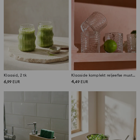
Klaasid, 2 tk
Klaaside komplekt reljeefse mustriga 4 pack
6
4
,
99
EUR
,
49
EUR