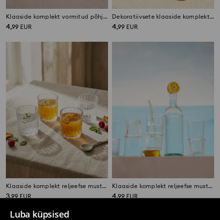
Klaaside komplekt vormitud põhjaga 4 pack
Dekoratiivsete klaaside komplekt 4 pack
4
4
,
99
EUR
,
99
EUR
Klaaside komplekt reljeefse mustriga 4 pack
Klaaside komplekt reljeefse mustriga 4 pack
3
4
,
99
EUR
,
99
EUR
Luba küpsised