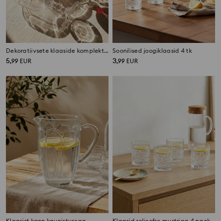
Dekoratiivsete klaaside komplekt 4 pack
Soonilised joogiklaasid 4 tk
5
3
,
99
EUR
,
99
EUR
Klaasist kann kaunistusega
Klaasid reljeefse mustriga 4 pack