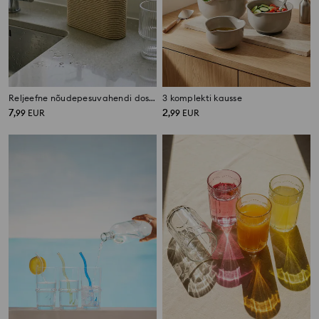
Reljeefne nõudepesuvahendi dosaator
3 komplekti kausse
7
2
,
99
EUR
,
99
EUR