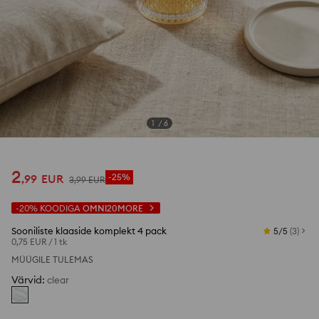
1
/
6
2
,
99
EUR
-25%
3
,
99
EUR
-20%
KOODIGA
OMNI20MORE
Sooniliste klaaside komplekt 4 pack
5/5
(
3
)
0,75 EUR
/
1 tk
MÜÜGILE TULEMAS
Värvid
:
clear