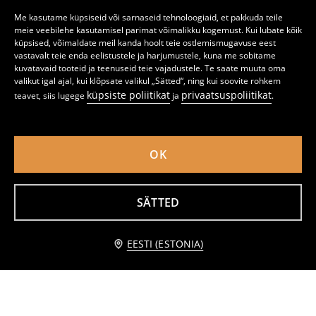
Me kasutame küpsiseid või sarnaseid tehnoloogiaid, et pakkuda teile
meie veebilehe kasutamisel parimat võimalikku kogemust. Kui lubate kõik
küpsised, võimaldate meil kanda hoolt teie ostlemismugavuse eest
vastavalt teie enda eelistustele ja harjumustele, kuna me sobitame
kuvatavaid tooteid ja teenuseid teie vajadustele. Te saate muuta oma
valikut igal ajal, kui klõpsate valikul „Sätted“, ning kui soovite rohkem
küpsiste poliitikat
privaatsuspoliitikat
teavet, siis lugege
ja
.
OK
Sooneliste klaaside komplekt 4-pakk
Klaaside komplekt reljeefse mustriga 4 pack
SÄTTED
4
4
,
99
EUR
,
99
EUR
Teavita mind
EESTI (ESTONIA)