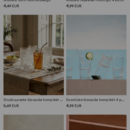
4
4
,
49
EUR
,
99
EUR
Struktuursete klaaside komplekt kuldse äärega 4 pack
Sooniliste klaaside komplekt 4 pack
5
4
,
49
EUR
,
99
EUR