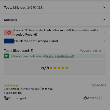
Toote kirjeldus
242JK-CLR
Koosseis
Lisa -20% toodetele Allahindlus kuni -50% ostes vähemalt 2
toodet (Reeglid)
Me oleme pärit Euroopa Liidust
Toote ülevaated
(
3
)
Vaata arvustusi
Kõik arvustused on kinnitatud.
Kuidas hinded töötavad?
5/5
2026-07-08
värvid
:
clear
ostetud suurus
:
Üks toode
Ilusad prillid!!
Abistav
(
0
)
Vaata algset