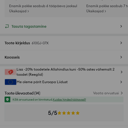
Enamik pakke saabub 6 tööpäeva jooksul
Enamik pakke saabub 7 t
Üksikasjad >
Üksikasjad >
Tasuta tagastamine
Toote kirjeldus
610GJ-07X
Koosseis
Lisa -20% toodetele Allahindlus kuni -50% ostes vähemalt 2
toodet (Reeglid)
Me oleme pärit Euroopa Liidust
Toote ülevaated
(
14
)
Vaata arvustusi
Kõik arvustused on kinnitatud.
Kuidas hinded töötavad?
5/5