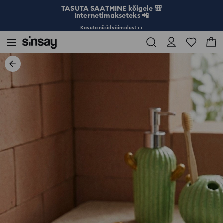
TASUTA SAATMINE kõigele 🎒
Internetimakseteks 📲
Kasuta nüüd võimalust >>