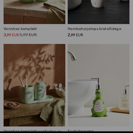
Vannitoa komplekt
Hambaharjatops kristallidega
3
5,99
EUR
2
,
99
EUR
,
99
EUR
Vannitoa komplekt: seebialus, seebidosaator ja hambaharjahoidja
Seebidosaator