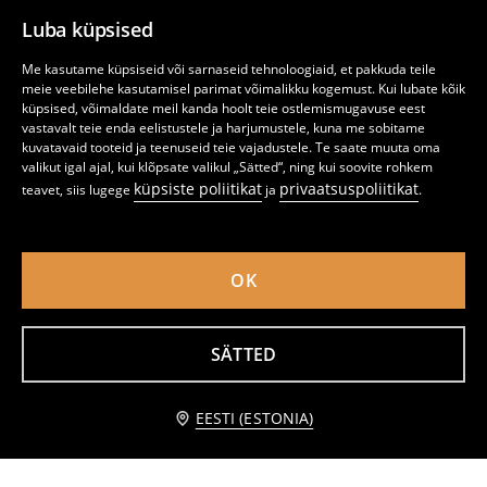
1
5,99
EUR
1
3,49
EUR
,
49
EUR
,
49
EUR
Luba küpsised
Me kasutame küpsiseid või sarnaseid tehnoloogiaid, et pakkuda teile
meie veebilehe kasutamisel parimat võimalikku kogemust. Kui lubate kõik
küpsised, võimaldate meil kanda hoolt teie ostlemismugavuse eest
vastavalt teie enda eelistustele ja harjumustele, kuna me sobitame
kuvatavaid tooteid ja teenuseid teie vajadustele. Te saate muuta oma
valikut igal ajal, kui klõpsate valikul „Sätted“, ning kui soovite rohkem
küpsiste poliitikat
privaatsuspoliitikat
teavet, siis lugege
ja
.
OK
SÄTTED
Komplekt: Hambaharjatops ja seebialus
Sooniline vannitoavaip
4
4
,
49
EUR
,
49
EUR
Teavita mind
EESTI (ESTONIA)