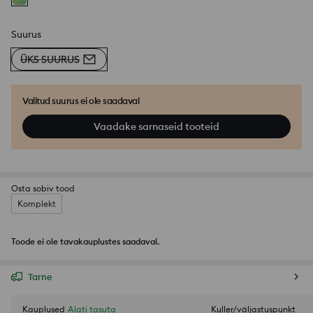
Suurus
ÜKS SUURUS
Valitud suurus ei ole saadaval
Vaadake sarnaseid tooteid
Osta sobiv tood
Komplekt
Toode ei ole tavakauplustes saadaval.
Tarne
Kauplused
Alati tasuta
Kuller/väljastuspunkt