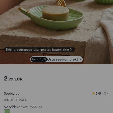
si_productpage_user_photos_button_title
Osta see komplekt
fotod
1
/
3
2
,
99
EUR
Seebialus
5/5
(
14
)
AINULT E-POES
Värvid
:
kahvaturoheline