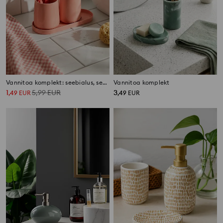
Vannitoa komplekt: seebialus, seebidosaator ja hambaharjahoidja
Vannitoa komplekt
1
5,99
EUR
3
,
49
EUR
,
49
EUR