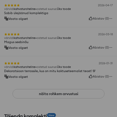
2026-04-17
värvid
:
kahvaturoheline
ostetud suurus
:
Üks toode
Sobib ülejäänud komplektiga
Abistav
(
0
)
Vaata algset
2026-03-18
värvid
:
kahvaturoheline
ostetud suurus
:
Üks toode
Magus seebinõu
Abistav
(
0
)
Vaata algset
2026-01-31
värvid
:
kahvaturoheline
ostetud suurus
:
Üks toode
Dekoratsioon terrassile, kus on mitu kaktuseteemalist teost! 💯
Abistav
(
0
)
Vaata algset
näita rohkem arvustusi
Täienda komplekti
New