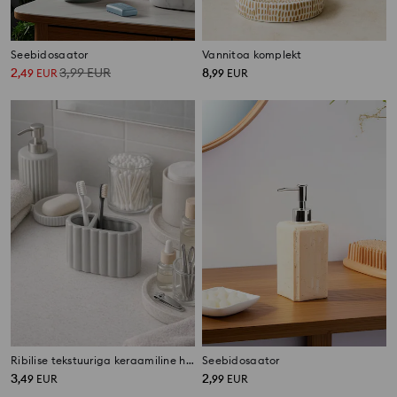
Seebidosaator
Vannitoa komplekt
2
3,99
EUR
8
,
49
EUR
,
99
EUR
Ribilise tekstuuriga keraamiline hambaharjatops
Seebidosaator
3
2
,
49
EUR
,
99
EUR