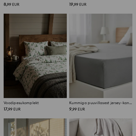
8
19
,
99
EUR
,
99
EUR
Voodipesukomplekt
Kummiga puuvillasest jersey-kangast voodilina
17
9
,
99
EUR
,
99
EUR