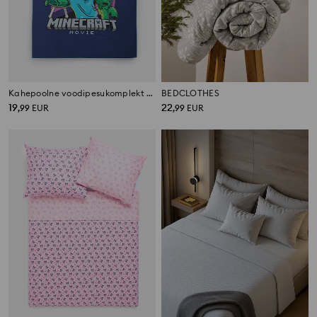
Kahepoolne voodipesukomplekt Minecraft
BEDCLOTHES
19
22
,
99
EUR
,
99
EUR