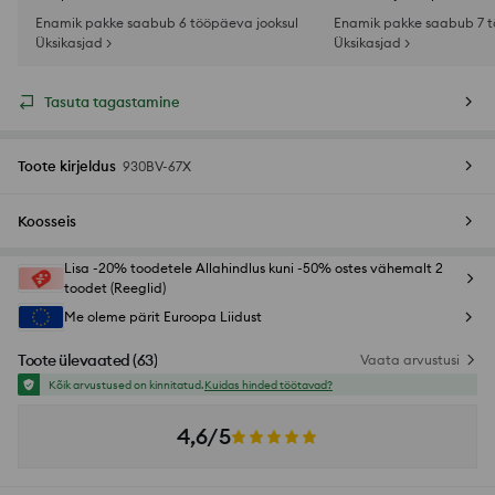
Enamik pakke saabub 6 tööpäeva jooksul
Enamik pakke saabub 7 t
Üksikasjad >
Üksikasjad >
Tasuta tagastamine
Toote kirjeldus
930BV-67X
Koosseis
Lisa -20% toodetele Allahindlus kuni -50% ostes vähemalt 2
toodet (Reeglid)
Me oleme pärit Euroopa Liidust
Toote ülevaated
(
63
)
Vaata arvustusi
Kõik arvustused on kinnitatud.
Kuidas hinded töötavad?
4,6/5