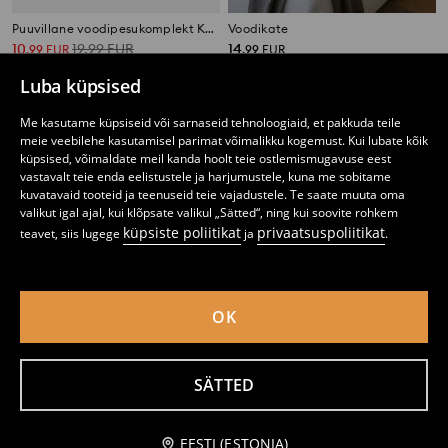
Puuvillane voodipesukomplekt Kuromi
Voodikate
10
19,99
EUR
14
,
99
EUR
,
99
EUR
Luba küpsised
Me kasutame küpsiseid või sarnaseid tehnoloogiaid, et pakkuda teile
meie veebilehe kasutamisel parimat võimalikku kogemust. Kui lubate kõik
küpsised, võimaldate meil kanda hoolt teie ostlemismugavuse eest
vastavalt teie enda eelistustele ja harjumustele, kuna me sobitame
kuvatavaid tooteid ja teenuseid teie vajadustele. Te saate muuta oma
valikut igal ajal, kui klõpsate valikul „Sätted“, ning kui soovite rohkem
küpsiste poliitikat
privaatsuspoliitikat
teavet, siis lugege
ja
.
OK
Puuvillane rätik
Puuvillane kummiga voodilina
SÄTTED
4
9
,
99
EUR
,
99
EUR
Teavita mind
EESTI (ESTONIA)