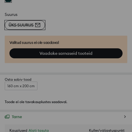
Suurus
ÜKS SUURUS
Valitud suurus ei ole saadaval
Vaadake sarnaseid tooteid
Osta sobiv tood
160 cm x 200 cm
Toode ei ole tavakauplustes saadaval.
Tarne
Kauplused
Alati tasuta
Kuller/väljastuspunkt