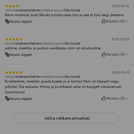
2025-05-10
värvid
:
sinakasroheline
ostetud suurus
:
Üks toode
Kena materjal, kuid lõpuks määris pesu liim ja see ei tule isegi pesema
Abistav
(
0
)
Vaata algset
2025-03-05
värvid
:
sinakasroheline
ostetud suurus
:
Üks toode
pehme, meeldiv ja puhas voodipesu värv on ainulaadne
Abistav
(
0
)
Vaata algset
2025-02-19
värvid
:
sinakasroheline
ostetud suurus
:
Üks toode
Kvaliteetne, meeldiv puudutusele ja ei kortsu! Värv on täpselt nagu
piltidel. Üle ootuste. Hinna ja kvaliteedi suhe on kaugelt vananenud!
Soovitama!
Abistav
(
0
)
Vaata algset
näita rohkem arvustusi