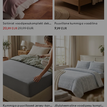
Satiinist voodipesukomplekt dekoratiivse viimistlusega
Puuvillane kummiga voodilina
20
29,99
EUR
9
,
99
EUR
,
99
EUR
Kummiga puuvillasest jersey-kangast voodilina
Jõuluteemaline voodipesu komplekt