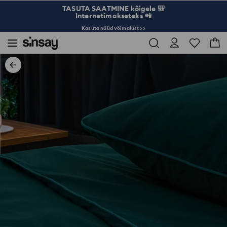
TASUTA SAATMINE kõigele 🎒
Internetimakseteks 📲
Kasuta nüüd võimalust >>