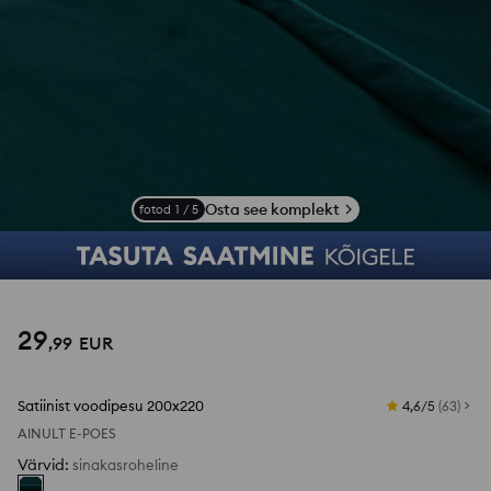
Osta see komplekt
fotod
1
/
5
29
,
99
EUR
Satiinist voodipesu 200x220
4,6/5
(
63
)
AINULT E-POES
Värvid
:
sinakasroheline