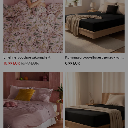
Lilleline voodipesukomplekt
Kummiga puuvillasest jersey-kangast voodilina
10
16,99
EUR
8
,
99
EUR
,
99
EUR