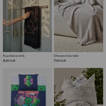
Puuvillane rätik
Ühevärviline tekk
4
7
,
99
EUR
,
99
EUR