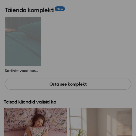
Täienda komplekti
New
Satiinist voodipesu 160x200
Osta see komplekt
Teised kliendid valisid ka