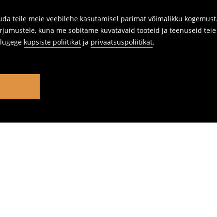
da teile meie veebilehe kasutamisel parimat võimalikku kogemust. 
rjumustele, kuna me sobitame kuvatavaid tooteid ja teenuseid teie v
s lugege
küpsiste poliitikat
ja
privaatsuspoliitikat
.