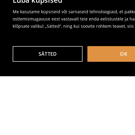
Me kasutame küpsiseid või sarnaseid tehnoloogiaid, et pakku
ostlemismugavuse eest vastavalt teie enda eelistustele ja ha
klõpsate valikul „Sätted“, ning kui soovite rohkem teavet, sii
SÄTTED
OK