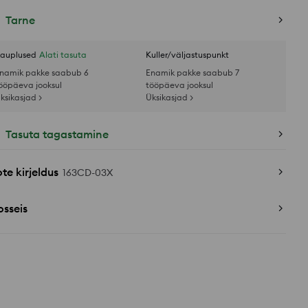
Tarne
auplused
Alati tasuta
Kuller/väljastuspunkt
namik pakke saabub 6
Enamik pakke saabub 7
ööpäeva jooksul
tööpäeva jooksul
ksikasjad >
Üksikasjad >
Tasuta tagastamine
te kirjeldus
163CD-03X
sseis