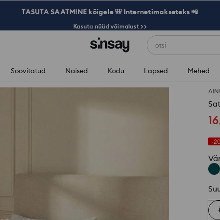
TASUTA SAATMINE kõigele 🎒 Internetimakseteks 📲
Kasuta nüüd võimalust >>
otsi
Soovitatud
Naised
Kodu
Lapsed
Mehed
AIN
Sat
16
-2
Vä
Su