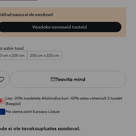
alitud suurus ei ole saadaval
Vaadake sarnaseid tooteid
a sobiv tood
0 cm x 200 cm
200 cm x 220 cm
Teavita mind
Lisa -20% toodetele Allahindlus kuni -50% ostes vähemalt 2 toodet
(Reeglid)
Me oleme pärit Euroopa Liidust
de ei ole tavakauplustes saadaval.