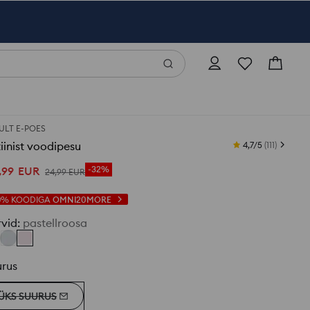
ULT E-POES
iinist voodipesu
4,7/5
(
111
)
,
99
EUR
-32%
24
,
99
EUR
0%
KOODIGA
OMNI20MORE
rvid
:
pastellroosa
urus
ÜKS SUURUS