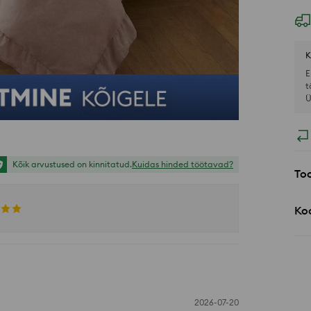
K
E
t
Ü
Kõik arvustused on kinnitatud.
Kuidas hinded töötavad?
Too
Koo
2026-07-20