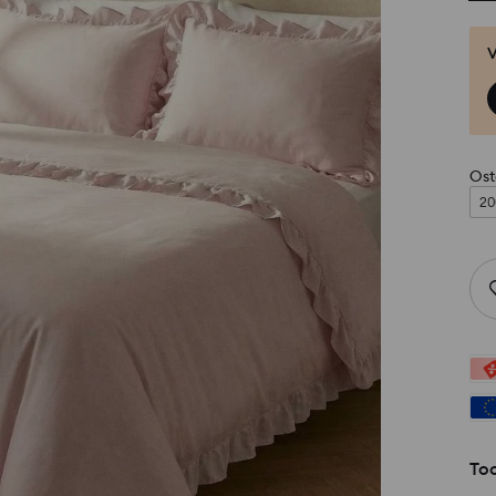
V
Ost
20
Too