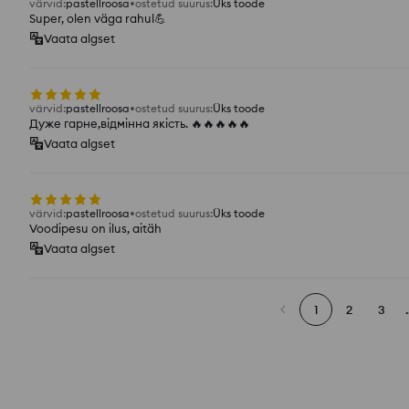
värvid
:
pastellroosa
ostetud suurus
:
Üks toode
Super, olen väga rahul💪
Vaata algset
värvid
:
pastellroosa
ostetud suurus
:
Üks toode
Дуже гарне,відмінна якість. 🔥🔥🔥🔥🔥
Vaata algset
värvid
:
pastellroosa
ostetud suurus
:
Üks toode
Voodipesu on ilus, aitäh
Vaata algset
1
2
3
.