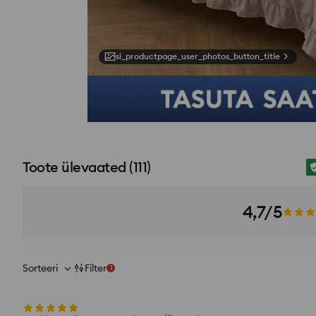
si_productpage_user_photos_button_title
Toote ülevaated
(
111
)
4,7/5
Sorteeri
Filter
1