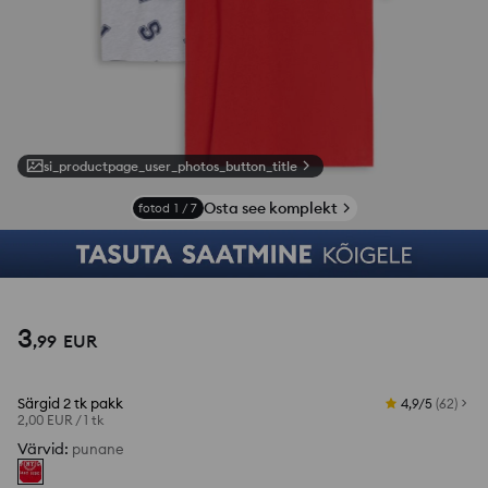
si_productpage_user_photos_button_title
Osta see komplekt
fotod
1
/
7
3
,
99
EUR
Särgid 2 tk pakk
4,9/5
(
62
)
2,00 EUR
/
1 tk
Värvid
:
punane