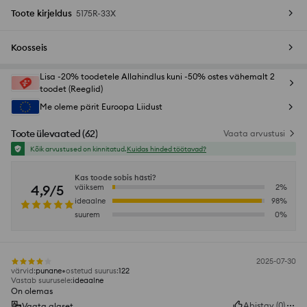
Toote kirjeldus
5175R-33X
Koosseis
Lisa -20% toodetele Allahindlus kuni -50% ostes vähemalt 2
toodet (Reeglid)
Me oleme pärit Euroopa Liidust
Toote ülevaated
(
62
)
Vaata arvustusi
Kõik arvustused on kinnitatud.
Kuidas hinded töötavad?
Kas toode sobis hästi?
4,9/5
väiksem
2
%
ideaalne
98
%
suurem
0
%
2025-07-30
värvid
:
punane
ostetud suurus
:
122
Vastab suurusele
:
ideaalne
On olemas
Abistav
(
0
)
Vaata algset