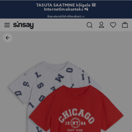
TASUTA SAATMINE kõigele 🎒
Internetimakseteks 📲
Kasuta nüüd võimalust >>