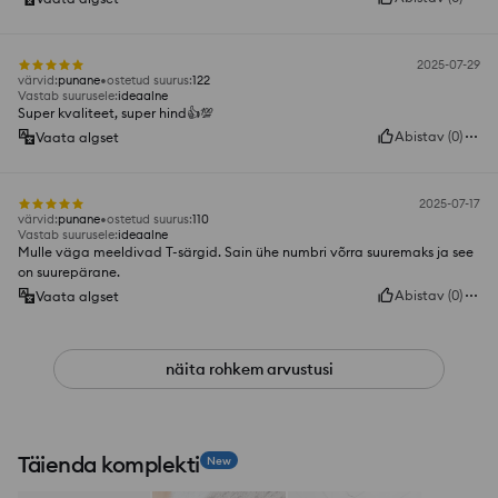
2025-07-29
värvid
:
punane
ostetud suurus
:
122
Vastab suurusele
:
ideaalne
Super kvaliteet, super hind👍️💯
Abistav
(
0
)
Vaata algset
2025-07-17
värvid
:
punane
ostetud suurus
:
110
Vastab suurusele
:
ideaalne
Mulle väga meeldivad T-särgid. Sain ühe numbri võrra suuremaks ja see
on suurepärane.
Abistav
(
0
)
Vaata algset
näita rohkem arvustusi
Täienda komplekti
New