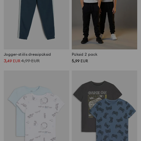
Jogger-stiilis dressipüksid
Püksid 2 pack
3
4,99
EUR
5
,
49
EUR
,
99
EUR