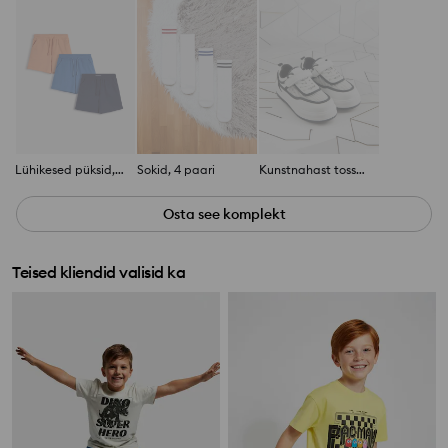
Lühikesed püksid, 3 paari
Sokid, 4 paari
Kunstnahast tossud
Osta see komplekt
Teised kliendid valisid ka