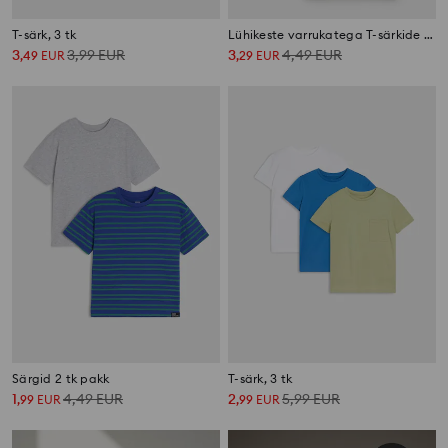
T-särk, 3 tk
Lühikeste varrukatega T-särkide komplekt 2 tk
3
3,99
EUR
3
4,49
EUR
,
49
EUR
,
29
EUR
Särgid 2 tk pakk
T-särk, 3 tk
1
4,49
EUR
2
5,99
EUR
,
99
EUR
,
99
EUR