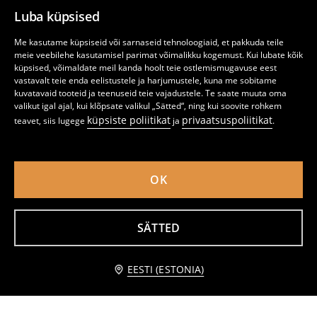
Luba küpsised
Me kasutame küpsiseid või sarnaseid tehnoloogiaid, et pakkuda teile
meie veebilehe kasutamisel parimat võimalikku kogemust. Kui lubate kõik
küpsised, võimaldate meil kanda hoolt teie ostlemismugavuse eest
vastavalt teie enda eelistustele ja harjumustele, kuna me sobitame
kuvatavaid tooteid ja teenuseid teie vajadustele. Te saate muuta oma
valikut igal ajal, kui klõpsate valikul „Sätted“, ning kui soovite rohkem
küpsiste poliitikat
privaatsuspoliitikat
teavet, siis lugege
ja
.
OK
Lühikeste varrukatega T-särkide komplekt 2 tk
Puuvillased T-särgid 3 pack
SÄTTED
2
3,99
EUR
3
5,99
EUR
,
99
EUR
,
99
EUR
Teavita mind
EESTI (ESTONIA)