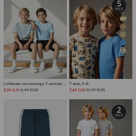
Lühikeste varrukatega T-särkide komplekt 2 tk
T-särk, 5 tk
2
4,49
EUR
7
10,99
EUR
,
99
EUR
,
49
EUR