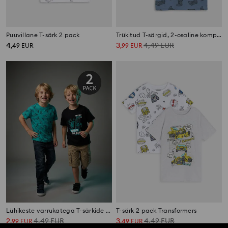
Puuvillane T-särk 2 pack
Trükitud T-särgid, 2-osaline komplekt
4
3
4,49
EUR
,
49
EUR
,
99
EUR
Lühikeste varrukatega T-särkide komplekt 2 tk
T-särk 2 pack Transformers
2
4,49
EUR
3
4,49
EUR
,
99
EUR
,
49
EUR