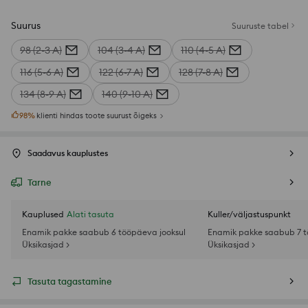
Suurus
Suuruste tabel
98 (2-3 A)
104 (3-4 A)
110 (4-5 A)
116 (5-6 A)
122 (6-7 A)
128 (7-8 A)
134 (8-9 A)
140 (9-10 A)
98
%
klienti hindas toote suurust õigeks
Saadavus kauplustes
Tarne
Kauplused
Alati tasuta
Kuller/väljastuspunkt
Enamik pakke saabub 6 tööpäeva jooksul
Enamik pakke saabub 7 t
Üksikasjad >
Üksikasjad >
Tasuta tagastamine