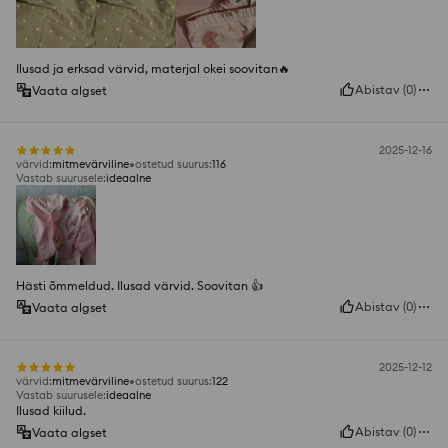
Ilusad ja erksad värvid, materjal okei soovitan🔥
Abistav
(
0
)
Vaata algset
2025-12-16
värvid
:
mitmevärviline
ostetud suurus
:
116
Vastab suurusele
:
ideaalne
Hästi õmmeldud. Ilusad värvid. Soovitan 👍️
Abistav
(
0
)
Vaata algset
2025-12-12
värvid
:
mitmevärviline
ostetud suurus
:
122
Vastab suurusele
:
ideaalne
Ilusad kiilud.
Abistav
(
0
)
Vaata algset