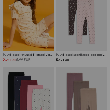
Puuvillased retuusid lillemotiiviga 2 pack
Puuvillased soonikkoes leggingsid 2 pack
2
5,99
EUR
5
,
99
EUR
,
49
EUR