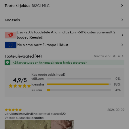
Toote kirjeldus
182CI-MLC
Koosseis
Lisa -20% toodetele Allahindlus kuni -50% ostes vähemalt 2
toodet (Reeglid)
Me oleme pärit Euroopa Liidust
Toote ülevaated
(
44
)
Vaata arvustusi
Kõik arvustused on kinnitatud.
Kuidas hinded töötavad?
Kas toode sobis hästi?
4,9/5
väiksem
0
%
ideaalne
96
%
suurem
4
%
2026-02-09
värvid
:
mitmevärviline
ostetud suurus
:
122
Vastab suurusele
:
ideaalne