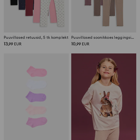
Puuvillased retuusid, 5 tk komplekt
Puuvillased soonikkoes leggingsid 3 pack
13
10
,
99
EUR
,
99
EUR