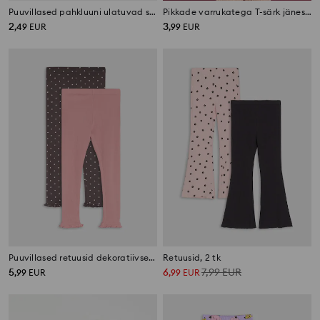
Puuvillased pahkluuni ulatuvad sokid, 5 paari
Pikkade varrukatega T-särk jäneste motiiviga
2
3
,
49
EUR
,
99
EUR
Puuvillased retuusid dekoratiivsete volangidega 2 pack
Retuusid, 2 tk
5
6
7,99
EUR
,
99
EUR
,
99
EUR