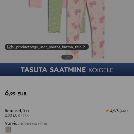
si_productpage_user_photos_button_title
1
/
10
6
,
99
EUR
Retuusid, 3 tk
4,9/5
(
44
)
2,33 EUR
/
1 tk
Värvid
:
mitmevärviline