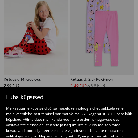
Retuusid Miraculous
Retuusid, 2 tk Pokémon
2
4
5,99
EUR
,
99
EUR
,
49
EUR
Luba küpsised
Me kasutame küpsiseid või sarnaseid tehnoloogiaid, et pakkuda teile
meie veebilehe kasutamisel parimat võimalikku kogemust. Kui lubate kõik
küpsised, võimaldate meil kanda hoolt teie ostlemismugavuse eest
vastavalt teie enda eelistustele ja harjumustele, kuna me sobitame
kuvatavaid tooteid ja teenuseid teie vajadustele. Te saate muuta oma
valikut igal ajal, kui klõpsate valikul „Sätted“, ning kui soovite rohkem