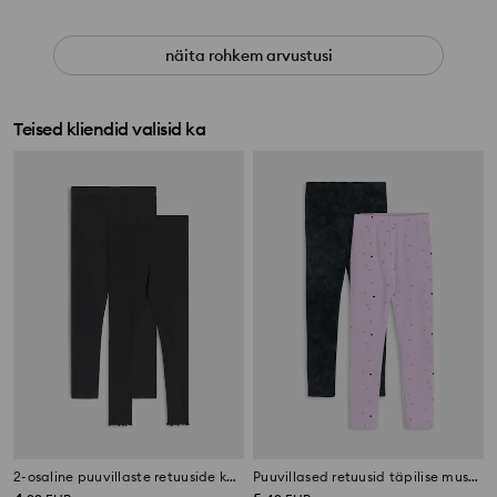
näita rohkem arvustusi
Teised kliendid valisid ka
2-osaline puuvillaste retuuside komplekt
Puuvillased retuusid täpilise mustri ja kulutatud efektiga 2 pack