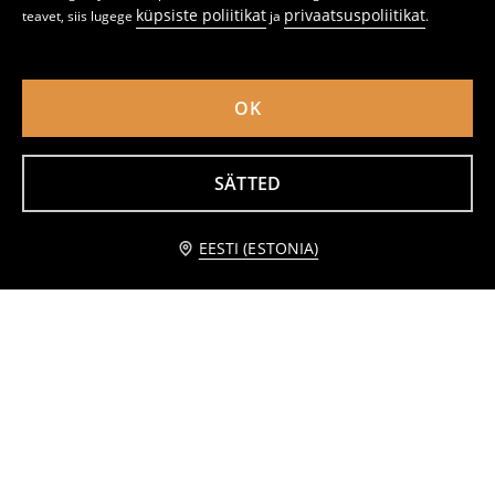
küpsiste poliitikat
privaatsuspoliitikat
teavet, siis lugege
ja
.
OK
Püksid 2 pack
Puuvillased retuusid lillemotiiviga 3 pack
SÄTTED
6
7,99
EUR
8
,
99
EUR
,
99
EUR
Teavita mind
EESTI (ESTONIA)