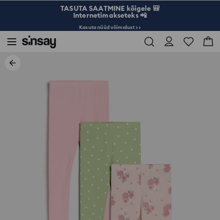
TASUTA SAATMINE kõigele 🎒
Internetimakseteks 📲
Kasuta nüüd võimalust >>