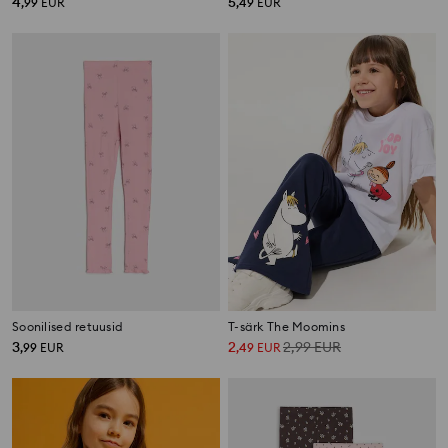
4
5
,
99
EUR
,
49
EUR
Soonilised retuusid
T-särk The Moomins
3
2
2,99
EUR
,
99
EUR
,
49
EUR