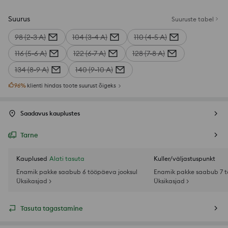
Suurus
Suuruste tabel
98 (2-3 A)
104 (3-4 A)
110 (4-5 A)
116 (5-6 A)
122 (6-7 A)
128 (7-8 A)
134 (8-9 A)
140 (9-10 A)
96
%
klienti hindas toote suurust õigeks
Saadavus kauplustes
Tarne
Kauplused
Alati tasuta
Kuller/väljastuspunkt
Enamik pakke saabub 6 tööpäeva jooksul
Enamik pakke saabub 7 t
Üksikasjad >
Üksikasjad >
Tasuta tagastamine