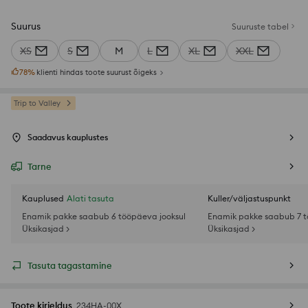
Suurus
Suuruste tabel
XS
S
M
L
XL
XXL
78
%
klienti hindas toote suurust õigeks
Trip to Valley
Saadavus kauplustes
Tarne
Kauplused
Alati tasuta
Kuller/väljastuspunkt
Enamik pakke saabub 6 tööpäeva jooksul
Enamik pakke saabub 7 t
Üksikasjad >
Üksikasjad >
Tasuta tagastamine
Toote kirjeldus
234HA-00X