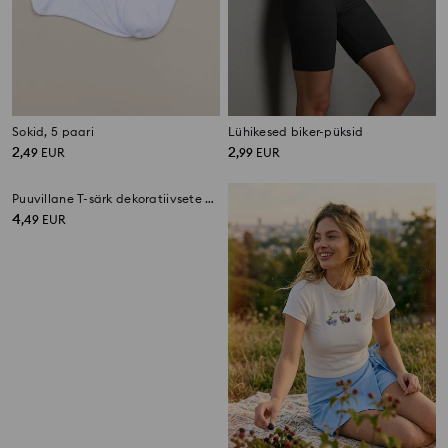
Sokid, 5 paari
Lühikesed biker-püksid
2
2
,
49
EUR
,
99
EUR