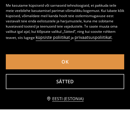
Me kasutame küpsiseid või sarnaseid tehnoloogiaid, et pakkuda teile
meie veebilehe kasutamisel parimat võimalikku kogemust. Kui lubate kõik
küpsised, võimaldate meil kanda hoolt teie ostlemismugavuse eest
vastavalt teie enda eelistustele ja harjumustele, kuna me sobitame
kuvatavaid tooteid ja teenuseid teie vajadustele. Te saate muuta oma
valikut igal ajal, kui klõpsate valikul „Sätted“, ning kui soovite rohkem
küpsiste poliitikat
privaatsuspoliitikat
teavet, siis lugege
ja
.
OK
Puuvillane T-särk läikiva kirjaga "Obsessed with me"
Lühikeste varrukatega T-särk
SÄTTED
1
5,99
EUR
1
5,99
EUR
,
99
EUR
,
49
EUR
lisa ostukorvi
EESTI (ESTONIA)
3,49 EUR