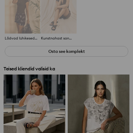
Lõdvad lühikesed püksid linaseguga
Kunstnahast sandaalid
Osta see komplekt
Teised kliendid valisid ka