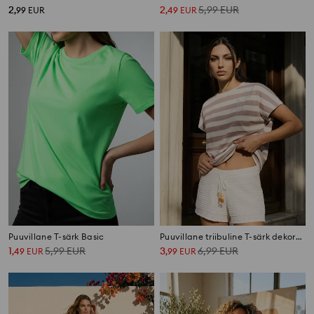
2
2
5,99
EUR
,
99
EUR
,
49
EUR
Puuvillane T-särk Basic
Puuvillane triibuline T-särk dekoratiivsete tähekujuliste kivikestega
1
5,99
EUR
3
6,99
EUR
,
49
EUR
,
99
EUR