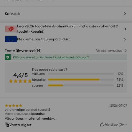
Koosseis
Lisa -20% toodetele Allahindlus kuni -50% ostes vähemalt 2
toodet (Reeglid)
Me oleme pärit Euroopa Liidust
Toote ülevaated
(
14
)
Vaata arvustusi
Kõik arvustused on kinnitatud.
Kuidas hinded töötavad?
Kas toode sobis hästi?
4,6/5
väiksem
0
%
ideaalne
78
%
suurem
22
%
2026-07-07
värvid
:
valge
ostetud suurus
:
S
Vastab suurusele
:
ideaalne
Väga lõbus, materjal meeldiv.
Abistav
(
0
)
Vaata algset