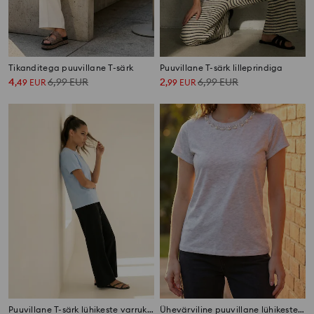
Tikanditega puuvillane T-särk
Puuvillane T-särk lilleprindiga
4
6,99
EUR
2
6,99
EUR
,
49
EUR
,
99
EUR
Puuvillane T-särk lühikeste varrukatega
Ühevärviline puuvillane lühikeste varrukatega T-särk