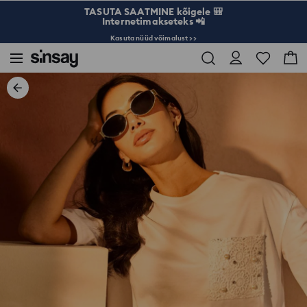
TASUTA SAATMINE kõigele 🎒
Internetimakseteks 📲
Kasuta nüüd võimalust >>