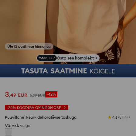
Keegi ostis viimase 2 tunni jooksul
Osta see komplekt
fotod
1
/
7
3
,
49
EUR
-42%
5
,
99
EUR
-20%
KOODIGA
OMNI20MORE
Puuvillane T-särk dekoratiivse taskuga
4,6/5
(
14
)
Värvid
:
valge