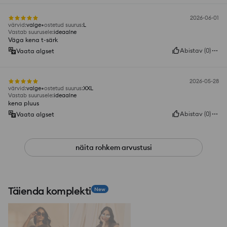
2026-06-01
värvid
:
valge
ostetud suurus
:
L
Vastab suurusele
:
ideaalne
Väga kena t-särk
Abistav
(
0
)
Vaata algset
2026-05-28
värvid
:
valge
ostetud suurus
:
XXL
Vastab suurusele
:
ideaalne
kena pluus
Abistav
(
0
)
Vaata algset
näita rohkem arvustusi
Täienda komplekti
New