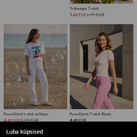
Puuvillane T-särk dekoratiivsete kristallidega ja trükiga
Trükisega T-särk
4
3
6,99
EUR
,
49
EUR
,
49
EUR
Puuvillane t-särk pildiga
Puuvillane T-särk Basic
4
5,99
EUR
4
,
49
EUR
,
49
EUR
Luba küpsised