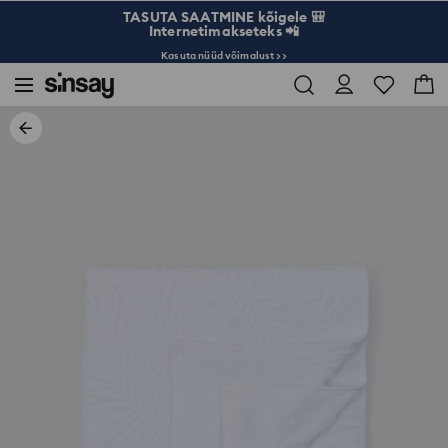
TASUTA SAATMINE kõigele 🎒
Internetimakseteks 📲
Kasuta nüüd võimalust >>