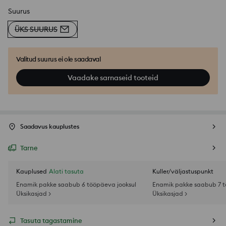
Suurus
ÜKS SUURUS
Valitud suurus ei ole saadaval
Vaadake sarnaseid tooteid
Saadavus kauplustes
Tarne
Kauplused
Alati tasuta
Kuller/väljastuspunkt
Enamik pakke saabub 6 tööpäeva jooksul
Enamik pakke saabub 7 t
Üksikasjad >
Üksikasjad >
Tasuta tagastamine