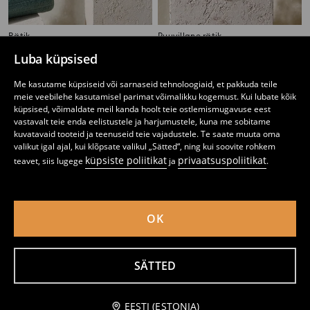
Rätik
Puuvillane rätik
3
7
,
99
EUR
,
99
EUR
Luba küpsised
Me kasutame küpsiseid või sarnaseid tehnoloogiaid, et pakkuda teile
meie veebilehe kasutamisel parimat võimalikku kogemust. Kui lubate kõik
küpsised, võimaldate meil kanda hoolt teie ostlemismugavuse eest
vastavalt teie enda eelistustele ja harjumustele, kuna me sobitame
kuvatavaid tooteid ja teenuseid teie vajadustele. Te saate muuta oma
valikut igal ajal, kui klõpsate valikul „Sätted“, ning kui soovite rohkem
küpsiste poliitikat
privaatsuspoliitikat
teavet, siis lugege
ja
.
OK
SÄTTED
Puuvillane vannirätik
Rätik Lilo & Stitch
4
8
,
99
EUR
,
99
EUR
Teavita mind
EESTI (ESTONIA)