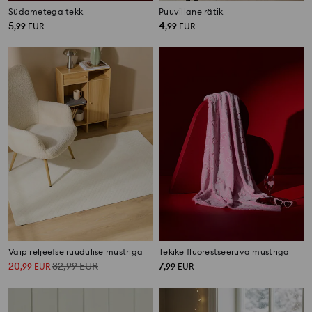
Südametega tekk
Puuvillane rätik
5
4
,
99
EUR
,
99
EUR
Vaip reljeefse ruudulise mustriga
Tekike fluorestseeruva mustriga
20
32,99
EUR
7
,
99
EUR
,
99
EUR