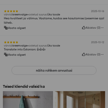
2025-10-16
värvid
:
kreemvalge
ostetud suurus
:
Üks toode
Hea kvaliteet ja välimus. Vaatame, kuidas see kasutamise/pesemise ajal
läheb.
Abistav
(
0
)
Vaata algset
2025-10-12
värvid
:
kreemvalge
ostetud suurus
:
Üks toode
Translate into Estonian: 👍️👍️👍️
Abistav
(
0
)
Vaata algset
näita rohkem arvustusi
Teised kliendid valisid ka