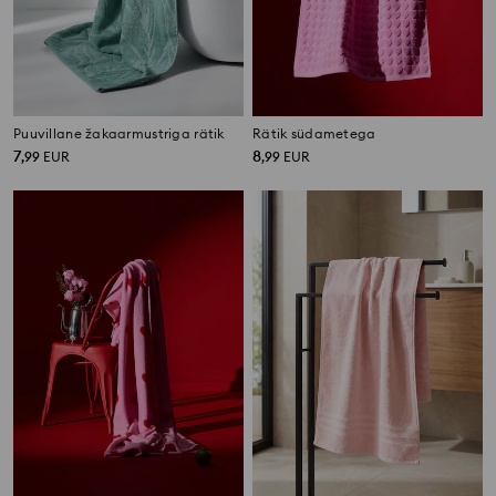
Puuvillane žakaarmustriga rätik
Rätik südametega
7
8
,
99
EUR
,
99
EUR