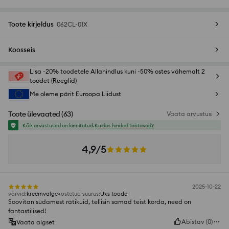
Toote kirjeldus
062CL-01X
Koosseis
Lisa -20% toodetele Allahindlus kuni -50% ostes vähemalt 2
toodet (Reeglid)
Me oleme pärit Euroopa Liidust
Toote ülevaated
(
63
)
Vaata arvustusi
Kõik arvustused on kinnitatud.
Kuidas hinded töötavad?
4,9/5
2025-10-22
värvid
:
kreemvalge
ostetud suurus
:
Üks toode
Soovitan südamest rätikuid, tellisin samad teist korda, need on
fantastilised!
Abistav
(
0
)
Vaata algset