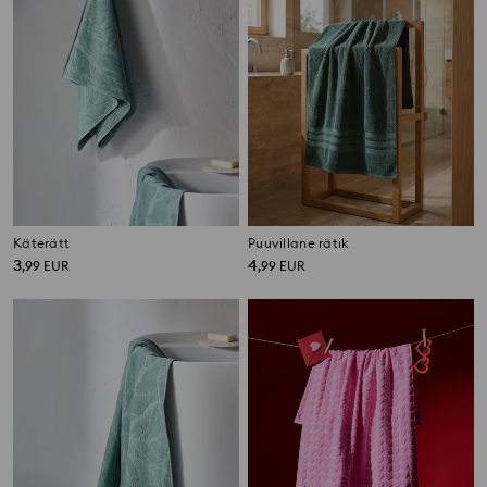
Käterätt
Puuvillane rätik
3
4
,
99
EUR
,
99
EUR