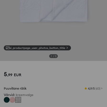
si_productpage_user_photos_button_title
1
/
3
5
,
99
EUR
Puuvillane rätik
4,9/5
(
63
)
Värvid
:
kreemvalge