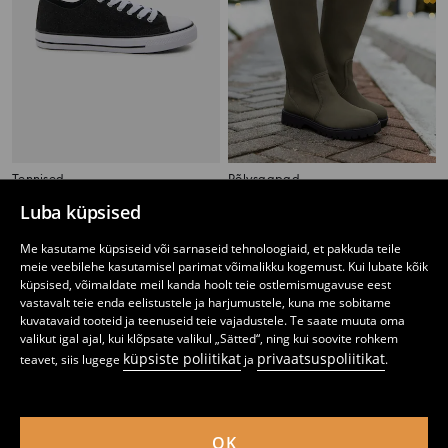
Tennised
Põlvsaapad
7
9,99
EUR
14
32,99
EUR
,
49
EUR
,
99
EUR
Luba küpsised
Me kasutame küpsiseid või sarnaseid tehnoloogiaid, et pakkuda teile
meie veebilehe kasutamisel parimat võimalikku kogemust. Kui lubate kõik
küpsised, võimaldate meil kanda hoolt teie ostlemismugavuse eest
vastavalt teie enda eelistustele ja harjumustele, kuna me sobitame
kuvatavaid tooteid ja teenuseid teie vajadustele. Te saate muuta oma
valikut igal ajal, kui klõpsate valikul „Sätted“, ning kui soovite rohkem
küpsiste poliitikat
privaatsuspoliitikat
teavet, siis lugege
ja
.
OK