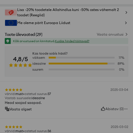
Lisa -20% toodetele Allahindlus kuni -50% ostes vähemalt 2
toodet (Reeglid)
Me oleme pärit Euroopa Liidust
Toote ülevaated
(
29
)
Vaata arvustusi
Kõik arvustused on kinnitatud.
Kuidas hinded töötavad?
Kas toode sobis hästi?
4,8/5
väiksem
11
%
ideaalne
89
%
suurem
0
%
2025-03-04
värvid
:
must
ostetud suurus
:
37
Vastab suurusele
:
ideaalne
Head soojad saapad.
Abistav
(
0
)
Vaata algset
2025-03-02
värvid
:
must
ostetud suurus
:
36