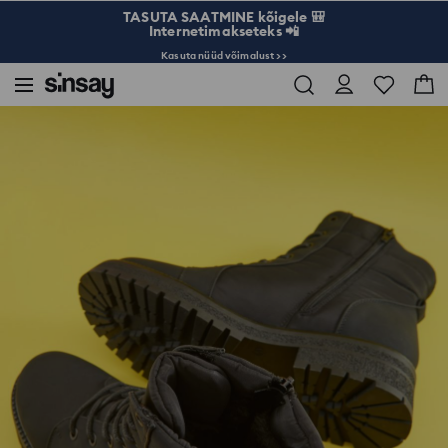
TASUTA SAATMINE kõigele 🎒
Internetimakseteks 📲
Kasuta nüüd võimalust >>
Sinsay
Naised
Kotid ja aksessuaarid
Poolsaapad