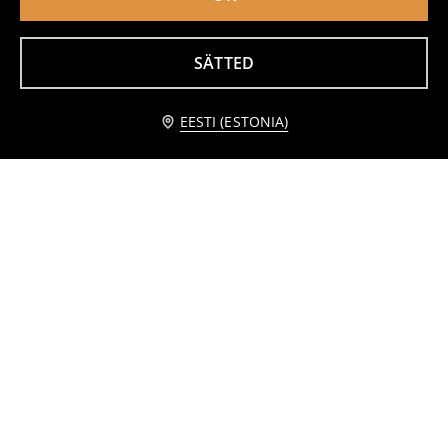
SÄTTED
Kunstnahast tennised
Lumesaapad
10
19,99
EUR
24
,
99
EUR
,
99
EUR
Teavita mind
EESTI (ESTONIA)
Lumesaapad
Põlvsaapad
22
32
,
99
EUR
,
99
EUR