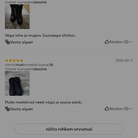
Vastab suurusele
:
ideaalne
Väga lahe ja mugav. Suurusega ühilduv.
Abistav
(
0
)
Vaata algset
2025-02-17
värvid
:
must
ostetud suurus
:
36
Vastab suurusele
:
ideaalne
Mulle meeldivad need väga ja suurus sobib.
Abistav
(
0
)
Vaata algset
näita rohkem arvustusi