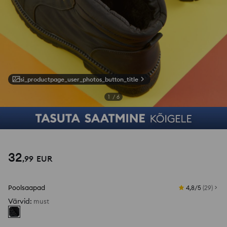
si_productpage_user_photos_button_title
1
/
6
32
,
99
EUR
Poolsaapad
4,8/5
(
29
)
Värvid
:
must