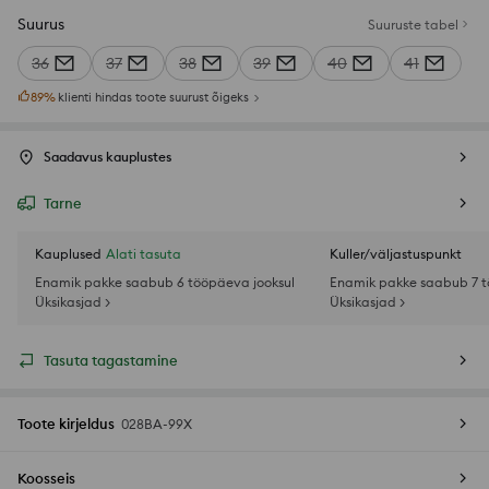
Suurus
Suuruste tabel
36
37
38
39
40
41
89
%
klienti hindas toote suurust õigeks
Saadavus kauplustes
Tarne
Kauplused
Alati tasuta
Kuller/väljastuspunkt
Enamik pakke saabub 6 tööpäeva jooksul
Enamik pakke saabub 7 t
Üksikasjad >
Üksikasjad >
Tasuta tagastamine
Toote kirjeldus
028BA-99X
Koosseis