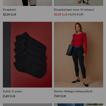
Dresskleit
Klassikalised mom fit teksad
12
10
14,99
EUR
,
99
EUR
,
99
EUR
Sokid, 5 paari
Skinny-lõikega teksapüksid
2
7
,
49
EUR
,
99
EUR