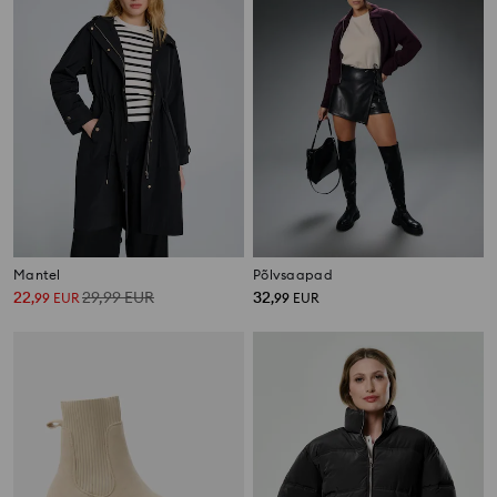
Mantel
Põlvsaapad
22
29,99
EUR
32
,
99
EUR
,
99
EUR