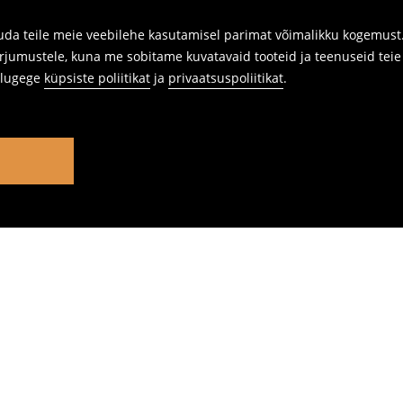
da teile meie veebilehe kasutamisel parimat võimalikku kogemust. 
rjumustele, kuna me sobitame kuvatavaid tooteid ja teenuseid teie v
s lugege
küpsiste poliitikat
ja
privaatsuspoliitikat
.