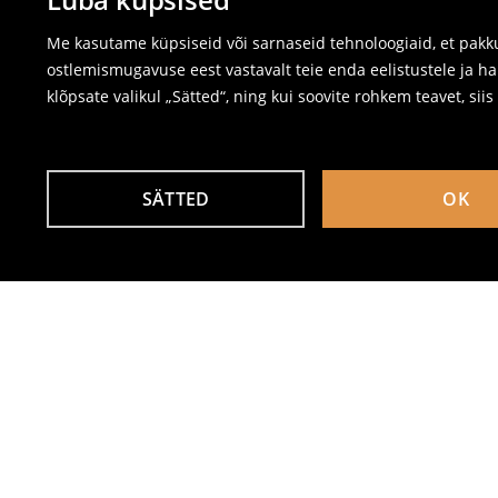
Me kasutame küpsiseid või sarnaseid tehnoloogiaid, et pakku
ostlemismugavuse eest vastavalt teie enda eelistustele ja ha
klõpsate valikul „Sätted“, ning kui soovite rohkem teavet, sii
SÄTTED
OK