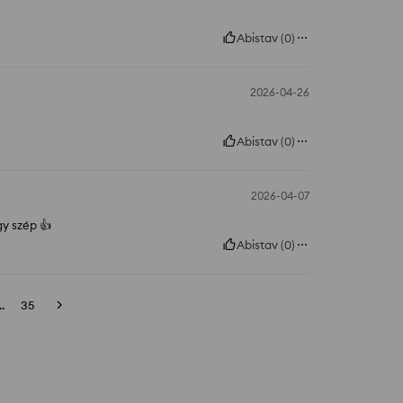
Abistav
(
0
)
2026-04-26
Abistav
(
0
)
2026-04-07
y szép 👍️
Abistav
(
0
)
..
35