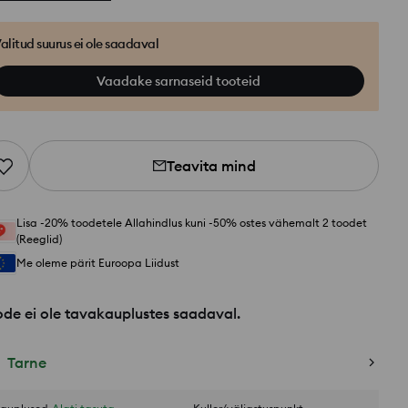
alitud suurus ei ole saadaval
Vaadake sarnaseid tooteid
Teavita mind
Lisa -20% toodetele Allahindlus kuni -50% ostes vähemalt 2 toodet
(Reeglid)
Me oleme pärit Euroopa Liidust
de ei ole tavakauplustes saadaval.
Tarne