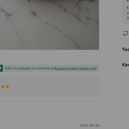
K
E
t
Ü
Too
Koo
Kõik arvustused on kinnitatud.
Kuidas hinded töötavad?
2026-04-28