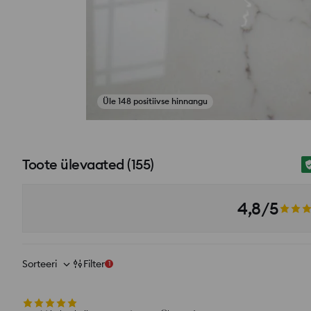
Üle 148 positiivse hinnangu
si_productpage_user_photos_button_title
Toote ülevaated
(
155
)
4,8/5
Sorteeri
Filter
1