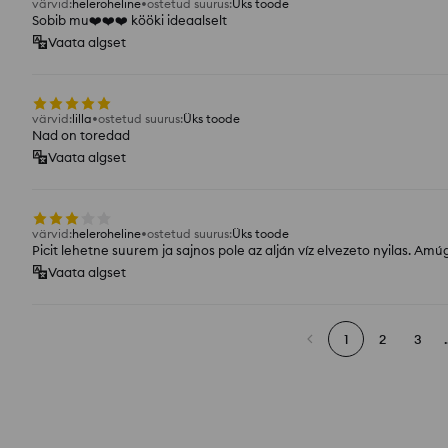
värvid
:
heleroheline
ostetud suurus
:
Üks toode
Sobib mu❤️❤️❤️ kööki ideaalselt
Vaata algset
värvid
:
lilla
ostetud suurus
:
Üks toode
Nad on toredad
Vaata algset
värvid
:
heleroheline
ostetud suurus
:
Üks toode
Picit lehetne suurem ja sajnos pole az alján víz elvezeto nyilas. Amúg
Vaata algset
1
2
3
.