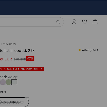
ULT E-POES
allist lillepotid, 2 tk
4,8/5
(
155
)
49
EUR
-17%
2
,
99
EUR
0%
KOODIGA
OMNI20MORE
rvid
:
valge
urus
ÜKS SUURUS