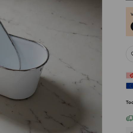
V
Too