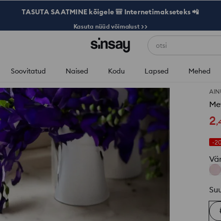
TASUTA SAATMINE kõigele 🎒 Internetimakseteks 📲
Kasuta nüüd võimalust >>
otsi
Soovitatud
Naised
Kodu
Lapsed
Mehed
AIN
Met
2
,
-2
Vä
Su