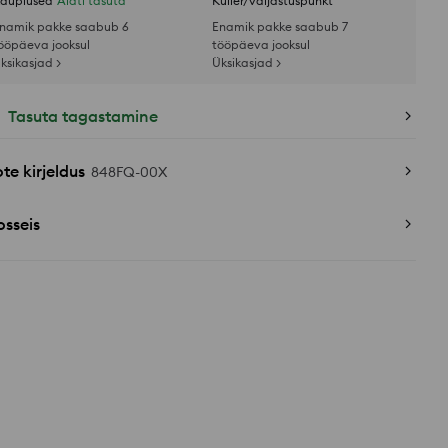
auplused
Alati tasuta
Kuller/väljastuspunkt
namik pakke saabub 6
Enamik pakke saabub 7
ööpäeva jooksul
tööpäeva jooksul
ksikasjad >
Üksikasjad >
Tasuta tagastamine
te kirjeldus
848FQ-00X
sseis