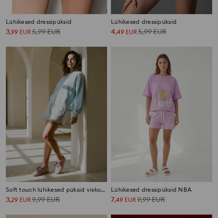
Lühikesed dressipüksid
Lühikesed dressipüksid
3
5,99
EUR
4
5,99
EUR
,
99
EUR
,
49
EUR
Soft touch lühikesed püksid viskoosiseguga
Lühikesed dressipüksid NBA
3
9,99
EUR
7
9,99
EUR
,
29
EUR
,
49
EUR