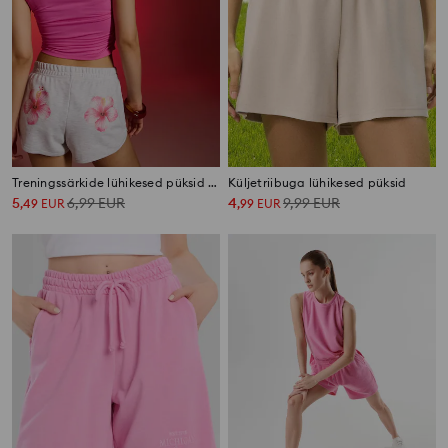
Treningssärkide lühikesed püksid lillemustriga
Küljetriibuga lühikesed püksid
5
6,99
EUR
4
9,99
EUR
,
49
EUR
,
99
EUR