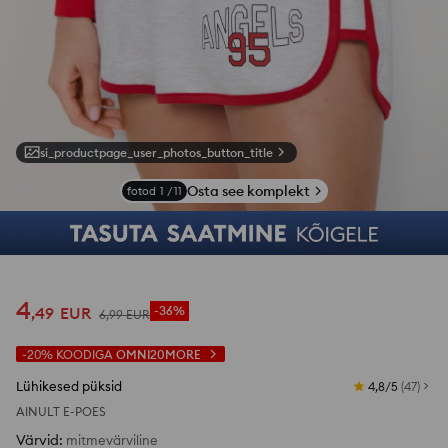
si_productpage_user_photos_button_title
Osta see komplekt
fotod
1
/
11
4
,
49
EUR
-36%
6
,
99
EUR
-20%
KOODIGA
OMNI20MORE
Lühikesed püksid
4,8/5
(
47
)
AINULT E-POES
Värvid
:
mitmevärviline