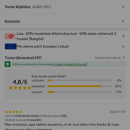
Toote kirjeldus
4246Z-MLC
Koosseis
Lisa -20% toodetele Allahindlus kuni -50% ostes vähemalt 2
toodet (Reeglid)
Me oleme pärit Euroopa Liidust
Toote ülevaated
(
47
)
Vaata arvustusi
Kõik arvustused on kinnitatud.
Kuidas hinded töötavad?
Kas toode sobis hästi?
4,8/5
väiksem
6
%
ideaalne
83
%
suurem
11
%
2025-11-09
värvid
:
mitmevärviline
ostetud suurus
:
XXL
Vastab suurusele
:
suurem
Hea materjal, aga tellisin suurema, nii et mul oleks mitu korda 👍️ vaja
ühe suuruse võrra väiksemat