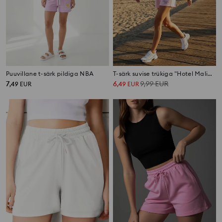
Puuvillane t-särk pildiga NBA
T-särk suvise trükiga "Hotel Malibu"
7
6
9,99
EUR
,
49
EUR
,
49
EUR