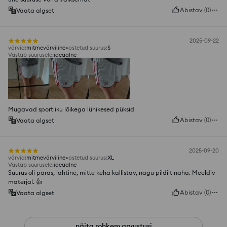
Abistav
(
0
)
Vaata algset
2025-09-22
värvid
:
mitmevärviline
ostetud suurus
:
S
Vastab suurusele
:
ideaalne
Mugavad sportliku lõikega lühikesed püksid
Abistav
(
0
)
Vaata algset
2025-09-20
värvid
:
mitmevärviline
ostetud suurus
:
XL
Vastab suurusele
:
ideaalne
Suurus oli paras, lahtine, mitte keha kallistav, nagu pildilt näha. Meeldiv
materjal. 👍️
Abistav
(
0
)
Vaata algset
näita rohkem arvustusi