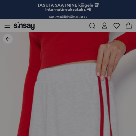
TASUTA SAATMINE kõigele 🎒
Internetimakseteks 📲
Kasuta nüüd võimalust >>