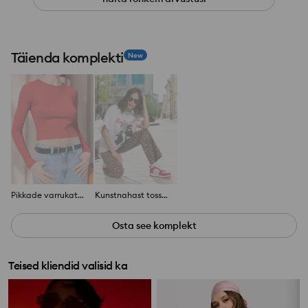
Täienda komplekti
New
Pikkade varrukatega pluus
Kunstnahast tossud
Osta see komplekt
Teised kliendid valisid ka