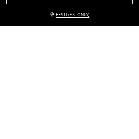
Teavita mind
EESTI (ESTONIA)
Puuvillane T-särk seljaprindiga
Puuvillane T-särk kirjaga Surf Club
4
4
,
49
EUR
,
49
EUR