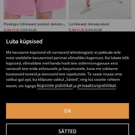
Paelaga lühikesed püksid dekoratiivse tikkimisega
Lühikesed dressipüksid
6
7,99
EUR
5
9,99
EUR
,
99
EUR
,
99
EUR
Luba küpsised
Me kasutame küpsiseid või sarnaseid tehnoloogiaid, et pakkuda teile
meie veebilehe kasutamisel parimat võimalikku kogemust. Kui lubate kõik
küpsised, võimaldate meil kanda hoolt teie ostlemismugavuse eest
vastavalt teie enda eelistustele ja harjumustele, kuna me sobitame
kuvatavaid tooteid ja teenuseid teie vajadustele. Te saate muuta oma
valikut igal ajal, kui klõpsate valikul „Sätted“, ning kui soovite rohkem
küpsiste poliitikat
privaatsuspoliitikat
teavet, siis lugege
ja
.
OK
Lühikesed dressipüksid
Dressibermuudid taskutega
SÄTTED
2
3,49
EUR
4
6,99
EUR
,
49
EUR
,
99
EUR