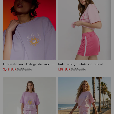
Lühikeste varrukatega dressipluus seljaprindiga
Küljetriibuga lühikesed püksid
3
9,99
EUR
1
9,99
EUR
,
49
EUR
,
99
EUR