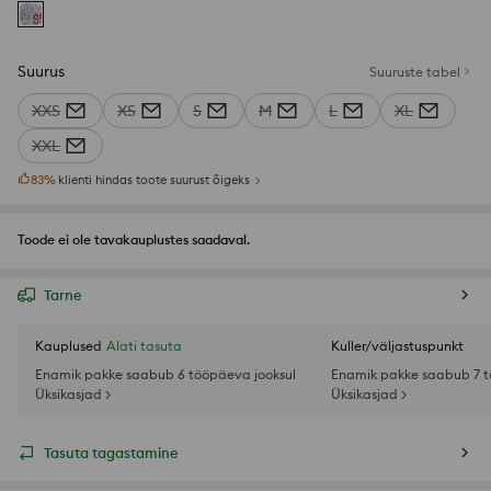
Suurus
Suuruste tabel
XXS
XS
S
M
L
XL
XXL
83
%
klienti hindas toote suurust õigeks
Toode ei ole tavakauplustes saadaval.
Tarne
Kauplused
Alati tasuta
Kuller/väljastuspunkt
Enamik pakke saabub 6 tööpäeva jooksul
Enamik pakke saabub 7 t
Üksikasjad >
Üksikasjad >
Tasuta tagastamine