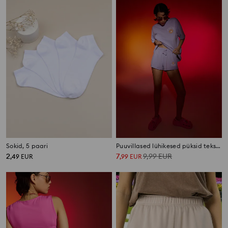
Sokid, 5 paari
Puuvillased lühikesed püksid tekstiga Golden
2
7
9,99
EUR
,
49
EUR
,
99
EUR