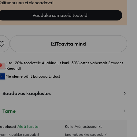
alitud suurus ei ole saadaval
Vaadake sarnaseid tooteid
Teavita mind
Lisa -20% toodetele Allahindlus kuni -50% ostes vähemalt 2 toodet
(Reeglid)
Me oleme pärit Euroopa Liidust
Saadavus kauplustes
Tarne
auplused
Alati tasuta
Kuller/väljastuspunkt
namik pakke saabub 6
Enamik pakke saabub 7