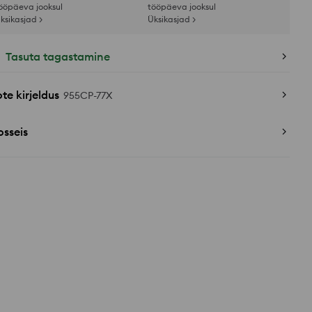
ööpäeva jooksul
tööpäeva jooksul
ksikasjad >
Üksikasjad >
Tasuta tagastamine
te kirjeldus
955CP-77X
sseis