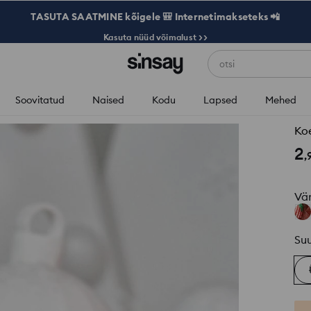
TASUTA SAATMINE kõigele 🎒 Internetimakseteks 📲
Kasuta nüüd võimalust >>
otsi
Soovitatud
Naised
Kodu
Lapsed
Mehed
Ko
2
,
Vä
Su