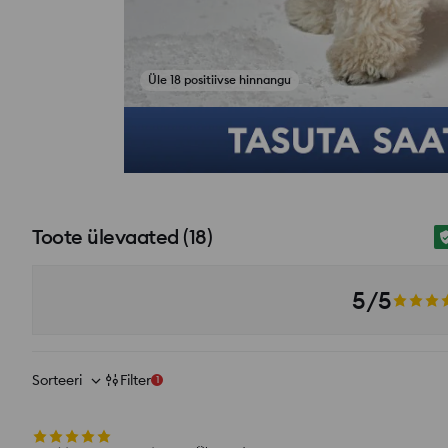
Toote ülevaated
(
18
)
5/5
Sorteeri
Filter
1