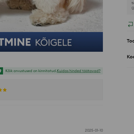
t
Ü
Too
Koo
Kõik arvustused on kinnitatud.
Kuidas hinded töötavad?
2025-01-10