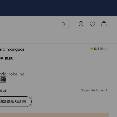
era mänguasi
5/5
(
18
)
99
EUR
rvid
:
roheline
urus
Suuruste tabel
ÜKS SUURUS