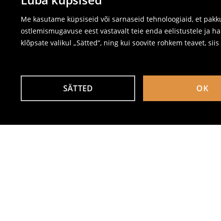
Me kasutame küpsiseid või sarnaseid tehnoloogiaid, et pakku
ostlemismugavuse eest vastavalt teie enda eelistustele ja ha
klõpsate valikul „Sätted“, ning kui soovite rohkem teavet, sii
SÄTTED
OK