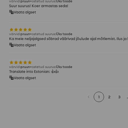
värvid
:
pruun
ostetud suurus
:
Üks toode
Suur suurus! Koer armastas seda!
Vaata algset
värvid
:
pruun
ostetud suurus
:
Üks toode
Ka meie neljajalgsed sõbrad väärivad jõulude ajal mõtlemist. Ilus ja
Vaata algset
värvid
:
pruun
ostetud suurus
:
Üks toode
Translate into Estonian: 👍️👍️
Vaata algset
1
2
3
.