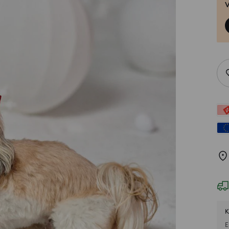
V
K
E