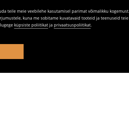
da teile meie veebilehe kasutamisel parimat võimalikku kogemust. 
rjumustele, kuna me sobitame kuvatavaid tooteid ja teenuseid teie v
s lugege
küpsiste poliitikat
ja
privaatsuspoliitikat
.