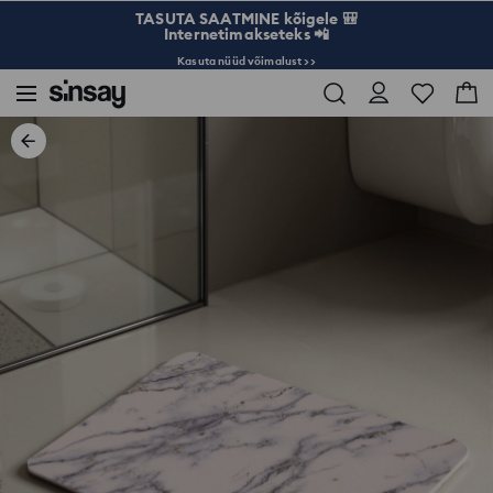
TASUTA SAATMINE kõigele 🎒
Internetimakseteks 📲
Kasuta nüüd võimalust >>