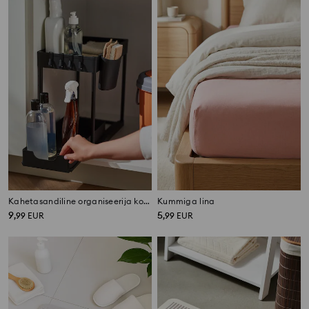
Kahetasandiline organiseerija konksudega
Kummiga lina
9
5
,
99
EUR
,
99
EUR