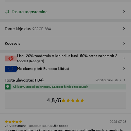
Tasuta tagastamine
Toote kirjeldus
932GE-88X
Koosseis
Lisa -20% toodetele Allahindlus kuni -50% ostes vähemalt 2
toodet (Reeglid)
Me oleme pärit Euroopa Liidust
Toote ülevaated
(
104
)
Vaata arvustusi
Kõik arvustused on kinnitatud.
Kuidas hinded töötavad?
4,8/5
2026-07-28
värvid
:
tumehall
ostetud suurus
:
Üks toode
Suurepärane! Tasub klassikalise materjaliga matt selle vastu asendada.