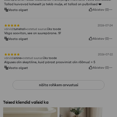
Tallad kuivavad koheselt ja tekib mulje, et tallad on pulbrilised ❤️
Abistav
(
0
)
Vaata algset
2026-07-24
värvid
:
tumehall
ostetud suurus
:
Üks toode
Väga soovitan, see on suurepärane. 💯
Abistav
(
0
)
Vaata algset
2026-07-22
värvid
:
sinine
ostetud suurus
:
Üks toode
Alguses olin skeptiline, kuid pärast proovimist olin rõõmus! ⭐️ 5
Abistav
(
0
)
Vaata algset
näita rohkem arvustusi
Teised kliendid valisid ka