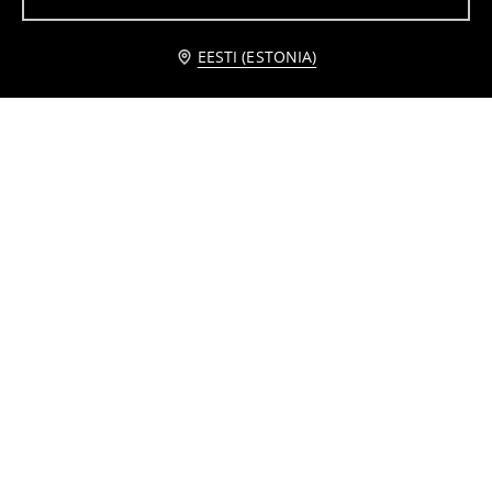
3
4,49
EUR
2
,
49
EUR
,
99
EUR
Teavita mind
EESTI (ESTONIA)
Vannitoa vaip jõulumustriga
Vannitoa matt
3
5
,
99
EUR
,
99
EUR