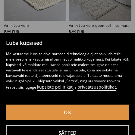
Vannitoa vaip
Vannitoa vaip geomeetrilise mustriga
9
5
,
99
EUR
,
99
EUR
Luba küpsised
Me kasutame küpsiseid või sarnaseid tehnoloogiaid, et pakkuda teile
meie veebilehe kasutamisel parimat võimalikku kogemust. Kui lubate kõik
küpsised, võimaldate meil kanda hoolt teie ostlemismugavuse eest
vastavalt teie enda eelistustele ja harjumustele, kuna me sobitame
kuvatavaid tooteid ja teenuseid teie vajadustele. Te saate muuta oma
valikut igal ajal, kui klõpsate valikul „Sätted“, ning kui soovite rohkem
küpsiste poliitikat
privaatsuspoliitikat
teavet, siis lugege
ja
.
OK
Vannitoa vaip kirjaga BATH
Vannitoa vaip taimemustriga
SÄTTED