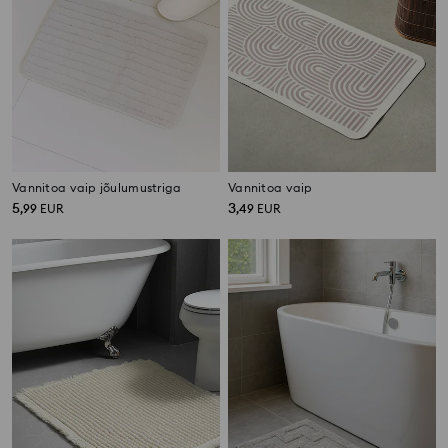
Vannitoa vaip jõulumustriga
Vannitoa vaip
5
3
,
99
EUR
,
49
EUR