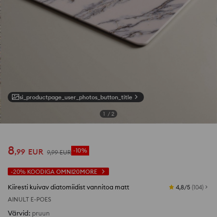
si_productpage_user_photos_button_title
1
/
2
8
,
99
EUR
-10%
9
,
99
EUR
-20%
KOODIGA
OMNI20MORE
Kiiresti kuivav diatomiidist vannitoa matt
4,8/5
(
104
)
AINULT E-POES
Värvid
:
pruun