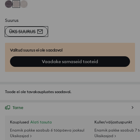
Suurus
ÜKS SUURUS
Valitud suurus ei ole saadaval
Vaadake sarnaseid tooteid
Toode ei ole tavakauplustes saadaval.
Tarne
Kauplused
Alati tasuta
Kuller/väljastuspunkt
Enamik pakke saabub 6 tööpäeva jooksul
Enamik pakke saabub 7 t
Üksikasjad >
Üksikasjad >