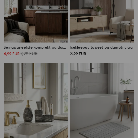
Seinapaneelide komplekt puiduimitatsiooniga 4 pack
Isekleepuv tapeet puidumotiiviga
6
7,99
EUR
3
,
99
EUR
,
99
EUR