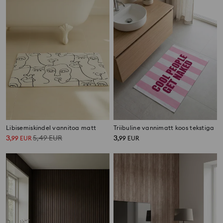
Libisemiskindel vannitoa matt
Triibuline vannimatt koos tekstiga
3
5,49
EUR
3
,
99
EUR
,
99
EUR