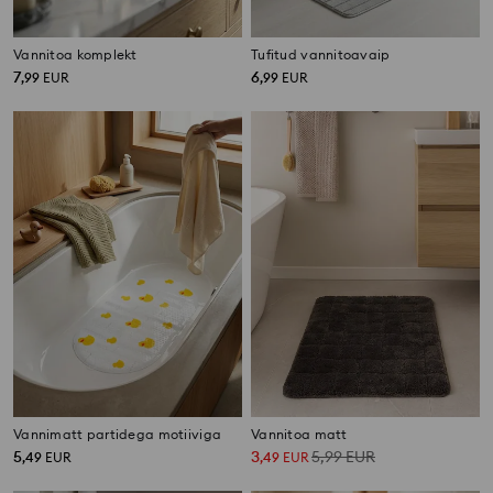
Vannitoa komplekt
Tufitud vannitoavaip
7
6
,
99
EUR
,
99
EUR
Vannimatt partidega motiiviga
Vannitoa matt
5
3
5,99
EUR
,
49
EUR
,
49
EUR