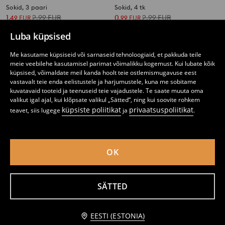
Sokid, 3 paari
Sokid, 4 tk
1
2,99
EUR
0
2,99
EUR
,
49
EUR
,
99
EUR
Luba küpsised
Me kasutame küpsiseid või sarnaseid tehnoloogiaid, et pakkuda teile
meie veebilehe kasutamisel parimat võimalikku kogemust. Kui lubate kõik
küpsised, võimaldate meil kanda hoolt teie ostlemismugavuse eest
vastavalt teie enda eelistustele ja harjumustele, kuna me sobitame
kuvatavaid tooteid ja teenuseid teie vajadustele. Te saate muuta oma
valikut igal ajal, kui klõpsate valikul „Sätted“, ning kui soovite rohkem
küpsiste poliitikat
privaatsuspoliitikat
teavet, siis lugege
ja
.
OK
Kaheosaline ujumiskostüüm
Crewneck stiilis dressipluus Pusheen the Cat
SÄTTED
2
5,99
EUR
8
,
49
EUR
,
99
EUR
Teavita mind
EESTI (ESTONIA)