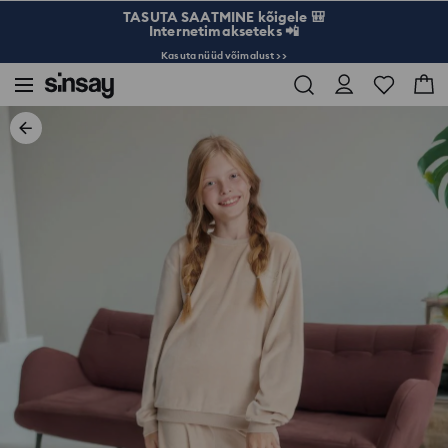
TASUTA SAATMINE kõigele 🎒
Internetimakseteks 📲
Kasuta nüüd võimalust >>