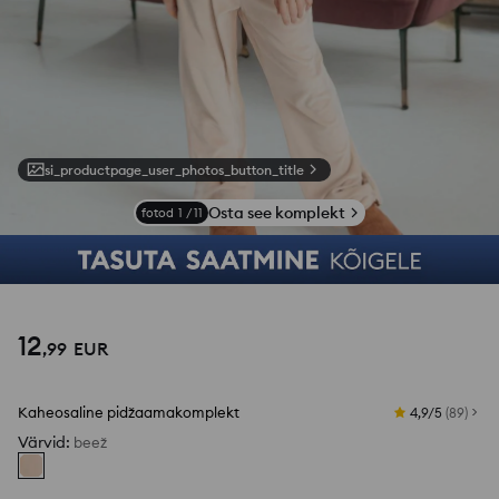
si_productpage_user_photos_button_title
Osta see komplekt
fotod
1
/
11
12
,
99
EUR
Kaheosaline pidžaamakomplekt
4,9/5
(
89
)
Värvid
:
beež