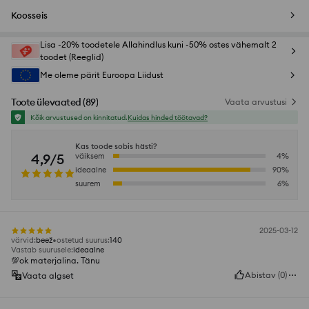
Koosseis
Lisa -20% toodetele Allahindlus kuni -50% ostes vähemalt 2
toodet (Reeglid)
Me oleme pärit Euroopa Liidust
Toote ülevaated
(
89
)
Vaata arvustusi
Kõik arvustused on kinnitatud.
Kuidas hinded töötavad?
Kas toode sobis hästi?
4,9/5
väiksem
4
%
ideaalne
90
%
suurem
6
%
2025-03-12
värvid
:
beež
ostetud suurus
:
140
Vastab suurusele
:
ideaalne
💯ok materjalina. Tänu
Abistav
(
0
)
Vaata algset