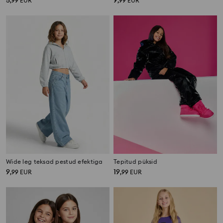
5
9
,
99
EUR
,
99
EUR
Wide leg teksad pestud efektiga
Tepitud püksid
9
19
,
99
EUR
,
99
EUR