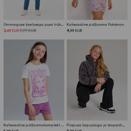
Ümmarguse kaelusega pusa trükiga Hello Kitty
Kaheosaline pidžaama Pokémon
3
9,99
EUR
4
,
49
EUR
,
99
EUR
Kaheosaline pidžaamakomplekt Pokémon
Fliispusa kapuutsiga ja leopardimustriga