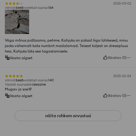
2025-03-02
värvid
:
beež
ostetud suurus
:
164
Väga mõnus pidžaama, pehme. Kahjuks on püksid liiga lühikesed, minu
jaoks vähemalt kaks numbrit madalamad. Teisest küljest on dressipluus
hea. Kahjuks läks see tagastamisele.
Abistav
(
0
)
Vaata algset
2025-02-24
värvid
:
beež
ostetud suurus
:
140
Vastab suurusele
:
ideaalne
Mugav ja soe💯
Abistav
(
0
)
Vaata algset
näita rohkem arvustusi