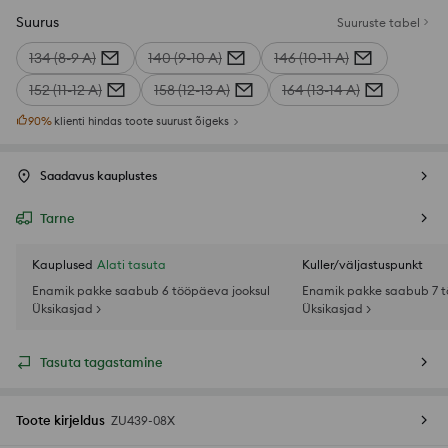
Suurus
Suuruste tabel
134 (8-9 A)
140 (9-10 A)
146 (10-11 A)
152 (11-12 A)
158 (12-13 A)
164 (13-14 A)
90
%
klienti hindas toote suurust õigeks
Saadavus kauplustes
Tarne
Kauplused
Alati tasuta
Kuller/väljastuspunkt
Enamik pakke saabub 6 tööpäeva jooksul
Enamik pakke saabub 7 t
Üksikasjad >
Üksikasjad >
Tasuta tagastamine
Toote kirjeldus
ZU439-08X