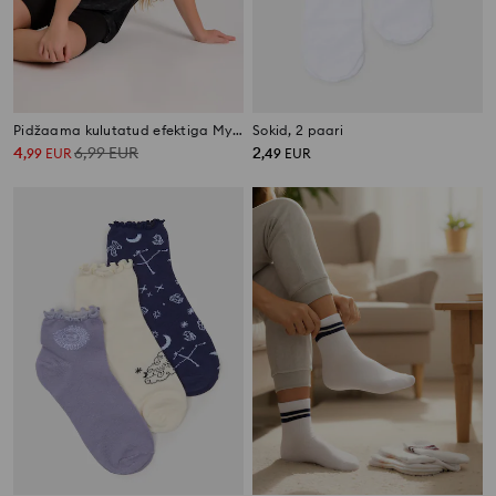
Pidžaama kulutatud efektiga My Little Pony
Sokid, 2 paari
4
6,99
EUR
2
,
99
EUR
,
49
EUR