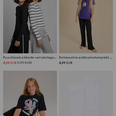
Puuvillased pikkade varrukatega T-särgid, 2 tk komplekt
Kaheosaline pidžaamakomplekt Wednesday
6
9,99
EUR
6
,
99
EUR
,
99
EUR