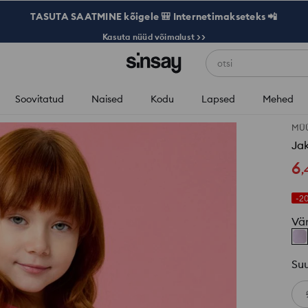
TASUTA SAATMINE kõigele 🎒 Internetimakseteks 📲
Kasuta nüüd võimalust >>
otsi
Soovitatud
Naised
Kodu
Lapsed
Mehed
MÜÜ
Jak
6
,
-2
Vä
Su