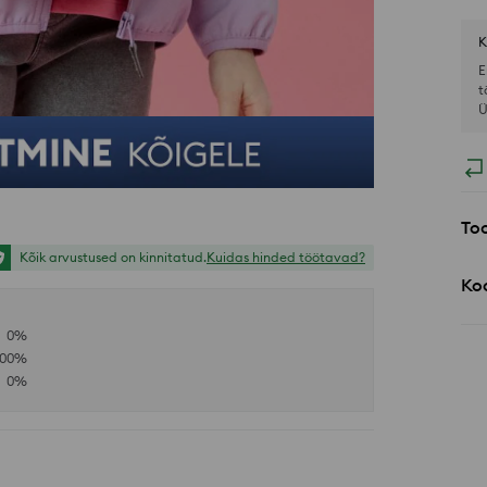
K
E
t
Ü
Too
Kõik arvustused on kinnitatud.
Kuidas hinded töötavad?
Koo
0
%
100
%
0
%