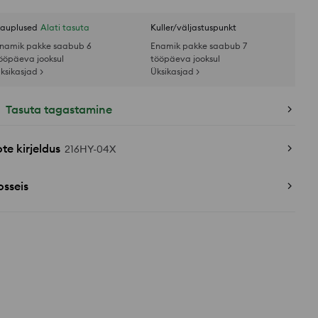
auplused
Alati tasuta
Kuller/väljastuspunkt
namik pakke saabub 6
Enamik pakke saabub 7
ööpäeva jooksul
tööpäeva jooksul
ksikasjad >
Üksikasjad >
Tasuta tagastamine
te kirjeldus
216HY-04X
sseis