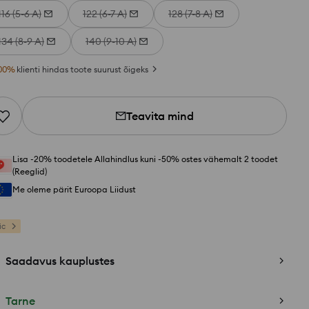
116 (5-6 A)
122 (6-7 A)
128 (7-8 A)
134 (8-9 A)
140 (9-10 A)
00
%
klienti hindas toote suurust õigeks
Teavita mind
Lisa -20% toodetele Allahindlus kuni -50% ostes vähemalt 2 toodet
(Reeglid)
Me oleme pärit Euroopa Liidust
ic
Saadavus kauplustes
Tarne