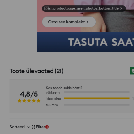
si_productpage_user_photos_button_title
Osta see komplekt
Toote ülevaated
(
21
)
Kas toode sobis hästi?
4,8/5
väiksem
ideaalne
suurem
Sorteeri
Filter
1