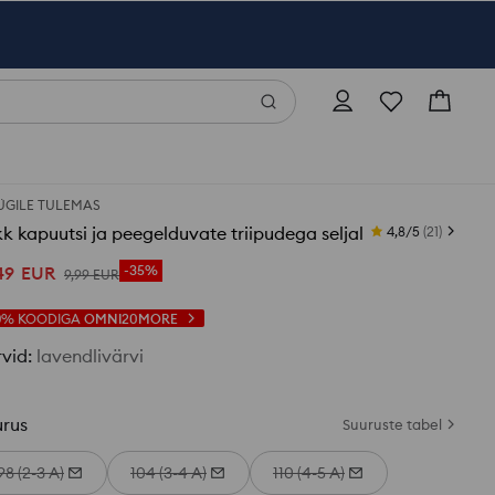
GILE TULEMAS
k kapuutsi ja peegelduvate triipudega seljal
4,8/5
(
21
)
49
EUR
-35%
9
,
99
EUR
0%
KOODIGA
OMNI20MORE
rvid
:
lavendlivärvi
urus
Suuruste tabel
98 (2-3 A)
104 (3-4 A)
110 (4-5 A)