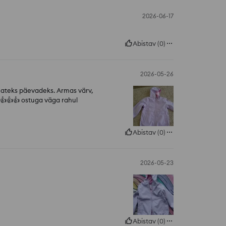
2026-06-17
Abistav
(
0
)
2026-05-26
memateks päevadeks. Armas värv,
️👍️👍️ ostuga väga rahul
Abistav
(
0
)
2026-05-23
Abistav
(
0
)