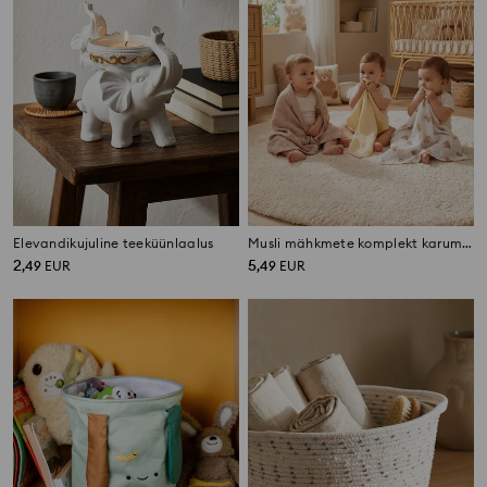
Elevandikujuline teeküünlaalus
Musli mähkmete komplekt karumotiiviga 3 pack
2
5
,
49
EUR
,
49
EUR