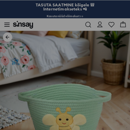
TASUTA SAATMINE kõigele 🎒
Internetimakseteks 📲
Kasuta nüüd võimalust >>