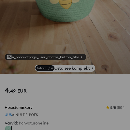
si_productpage_user_photos_button_title
Osta see komplekt
fotod
1
/
4
4
,
49
EUR
Hoiustamiskorv
5/5
(
15
)
UUS
AINULT E-POES
Värvid
:
kahvaturoheline