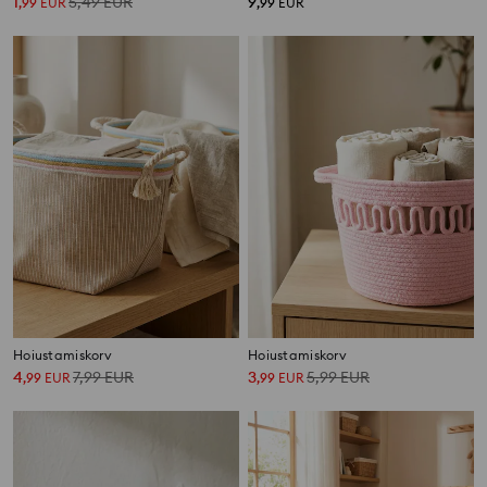
1
5,49
EUR
9
,
99
EUR
,
99
EUR
Hoiustamiskorv
Hoiustamiskorv
4
7,99
EUR
3
5,99
EUR
,
99
EUR
,
99
EUR