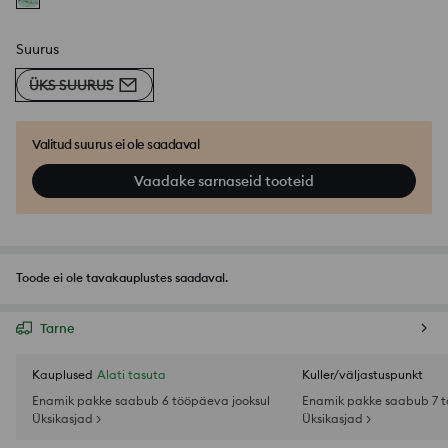
Suurus
ÜKS SUURUS
Valitud suurus ei ole saadaval
Vaadake sarnaseid tooteid
Toode ei ole tavakauplustes saadaval.
Tarne
Kauplused
Alati tasuta
Kuller/väljastuspunkt
Enamik pakke saabub 6 tööpäeva jooksul
Enamik pakke saabub 7 t
Üksikasjad >
Üksikasjad >