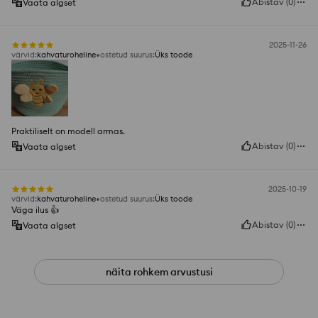
Abistav
(
0
)
Vaata algset
2025-11-26
värvid
:
kahvaturoheline
ostetud suurus
:
Üks toode
Praktiliselt on modell armas.
Abistav
(
0
)
Vaata algset
2025-10-19
värvid
:
kahvaturoheline
ostetud suurus
:
Üks toode
Väga ilus 👍️
Abistav
(
0
)
Vaata algset
näita rohkem arvustusi