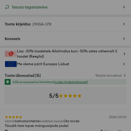
Tasuta tagastamine
Toote kirjeldus
290GA-07X
Koosseis
Lisa -20% toodetele Allahindlus kuni -50% ostes vähemalt 2
toodet (Reeglid)
Me oleme pärit Euroopa Liidust
Toote ülevaated
(
15
)
Vaata arvustusi
Kõik arvustused on kinnitatud.
Kuidas hinded töötavad?
5/5
2026-03-03
värvid
:
kahvaturoheline
ostetud suurus
:
Üks toode
Täiuslik teie lapse mänguasjade jaoks!