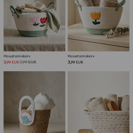
Hoiustamiskorv
Hoiustamiskorv
3
7,99
EUR
3
,
99
EUR
,
99
EUR