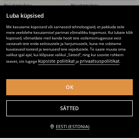
Hoiustamiskorv
Hoiustamiskorv
4
5
,
99
EUR
,
99
EUR
Luba küpsised
Me kasutame küpsiseid või sarnaseid tehnoloogiaid, et pakkuda teile
meie veebilehe kasutamisel parimat võimalikku kogemust. Kui lubate kõik
küpsised, võimaldate meil kanda hoolt teie ostlemismugavuse eest
vastavalt teie enda eelistustele ja harjumustele, kuna me sobitame
kuvatavaid tooteid ja teenuseid teie vajadustele. Te saate muuta oma
valikut igal ajal, kui klõpsate valikul „Sätted“, ning kui soovite rohkem
küpsiste poliitikat
privaatsuspoliitikat
teavet, siis lugege
ja
.
OK
SÄTTED
Hoiukorv ükssarviku motiiviga
Triibuline hoiukorv punutud elementidega
5
6
,
99
EUR
,
49
EUR
Teavita mind
EESTI (ESTONIA)