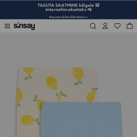
TASUTA SAATMINE kõigele 🎒
Internetimakseteks 📲
Kasuta nüüd võimalust >>