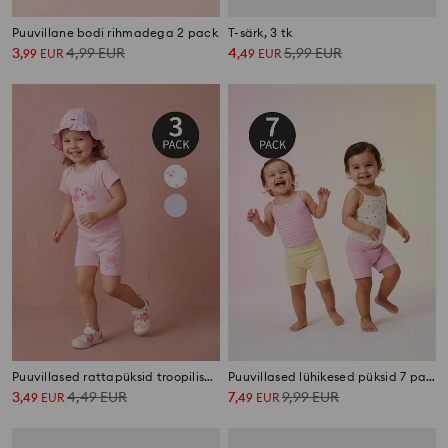
Puuvillane bodi rihmadega 2 pack
T-särk, 3 tk
3
4,99
EUR
4
5,99
EUR
,
99
EUR
,
49
EUR
Puuvillased rattapüksid troopilise mustriga 3 pack
Puuvillased lühikesed püksid 7 pack
3
4,49
EUR
7
9,99
EUR
,
49
EUR
,
49
EUR