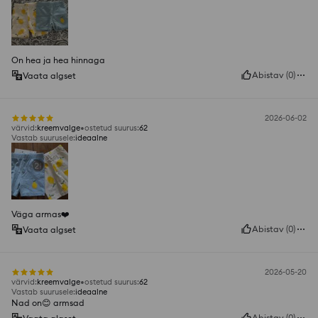
On hea ja hea hinnaga
Abistav
(
0
)
Vaata algset
2026-06-02
värvid
:
kreemvalge
ostetud suurus
:
62
Vastab suurusele
:
ideaalne
Väga armas❤️
Abistav
(
0
)
Vaata algset
2026-05-20
värvid
:
kreemvalge
ostetud suurus
:
62
Vastab suurusele
:
ideaalne
Nad on😊 armsad
Abistav
(
0
)