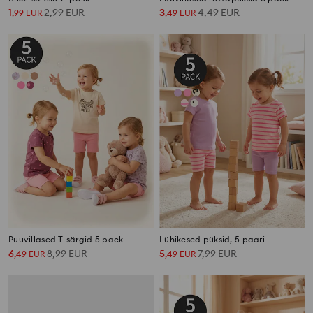
1
2,99
EUR
3
4,49
EUR
,
99
EUR
,
49
EUR
Puuvillased T-särgid 5 pack
Lühikesed püksid, 5 paari
6
8,99
EUR
5
7,99
EUR
,
49
EUR
,
49
EUR