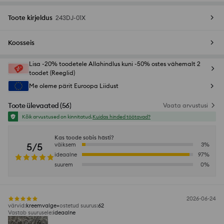
Toote kirjeldus
243DJ-01X
Koosseis
Lisa -20% toodetele Allahindlus kuni -50% ostes vähemalt 2
toodet (Reeglid)
Me oleme pärit Euroopa Liidust
Toote ülevaated
(
56
)
Vaata arvustusi
Kõik arvustused on kinnitatud.
Kuidas hinded töötavad?
Kas toode sobis hästi?
5/5
väiksem
3
%
ideaalne
97
%
suurem
0
%
2026-06-24
värvid
:
kreemvalge
ostetud suurus
:
62
Vastab suurusele
:
ideaalne