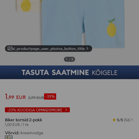
si_productpage_user_photos_button_title
1
/
8
1
,
99
EUR
-33%
2
,
99
EUR
-20%
KOODIGA
OMNI20MORE
Biker šortsid 2-pakk
5/5
(
56
)
1,00 EUR
/
1 tk
Värvid
:
kreemvalge