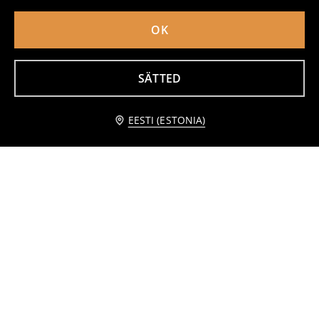
OK
SÄTTED
Teavita mind
EESTI (ESTONIA)
Lühikesed biker-püksid 3 pack
Lühikesed retuusid 4-pakk
3
5,99
EUR
4
5,99
EUR
,
99
EUR
,
49
EUR