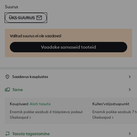
Suurus
ÜKS SUURUS
Valitud suurus ei ole saadaval
Vaadake sarnaseid tooteid
Saadavus kauplustes
Tarne
Kauplused
Alati tasuta
Kuller/väljastuspunkt
Enamik pakke saabub 6 tööpäeva jooksul
Enamik pakke saabub 7 t
Üksikasjad >
Üksikasjad >
Tasuta tagastamine