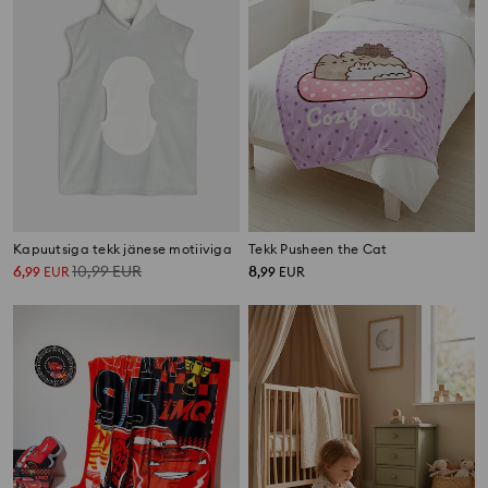
Kapuutsiga tekk jänese motiiviga
Tekk Pusheen the Cat
6
10,99
EUR
8
,
99
EUR
,
99
EUR