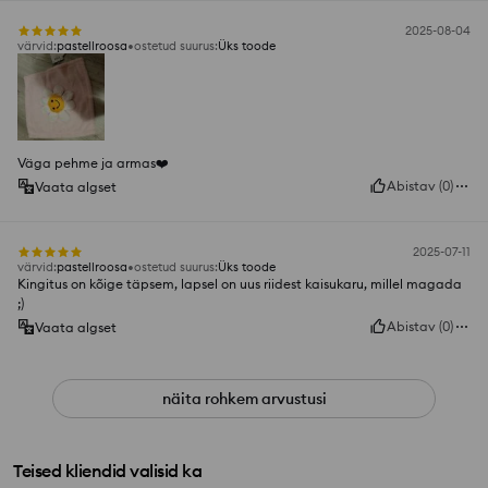
2025-08-04
värvid
:
pastellroosa
ostetud suurus
:
Üks toode
Väga pehme ja armas❤️
Abistav
(
0
)
Vaata algset
2025-07-11
värvid
:
pastellroosa
ostetud suurus
:
Üks toode
Kingitus on kõige täpsem, lapsel on uus riidest kaisukaru, millel magada
;)
Abistav
(
0
)
Vaata algset
näita rohkem arvustusi
Teised kliendid valisid ka