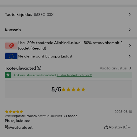
Toote kirjeldus
863EC-03X
Koosseis
Lisa -20% toodetele Allahindlus kuni -50% ostes vähemalt 2
toodet (Reeglid)
Me oleme pärit Euroopa Liidust
Toote ülevaated
(
5
)
Vaata arvustusi
Kõik arvustused on kinnitatud.
Kuidas hinded töötavad?
5/5
2025-08-10
värvid
:
pastellroosa
ostetud suurus
:
Üks toode
Pisike, kuid soe
Abistav
(
0
)
Vaata algset