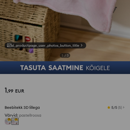
si_productpage_user_photos_button_title
1
/
3
1
,
99
EUR
Beebitekk 3D lillega
5/5
(
5
)
Värvid
:
pastellroosa