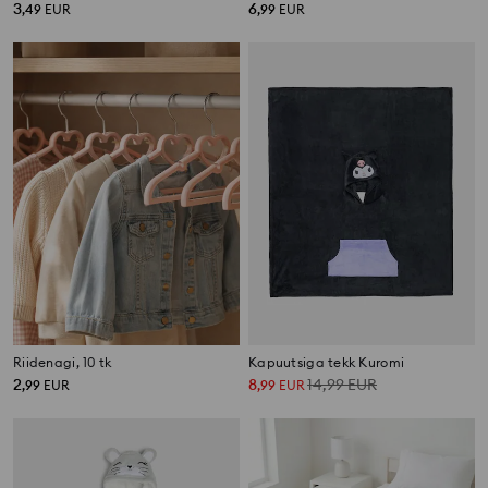
3
6
,
49
EUR
,
99
EUR
Riidenagi, 10 tk
Kapuutsiga tekk Kuromi
2
8
14,99
EUR
,
99
EUR
,
99
EUR