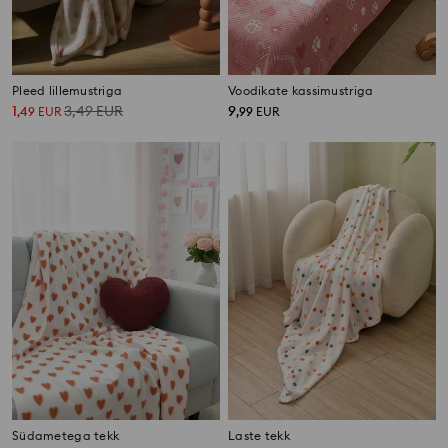
Pleed lillemustriga
Voodikate kassimustriga
1
3,49
EUR
9
,
49
EUR
,
99
EUR
Südametega tekk
Laste tekk