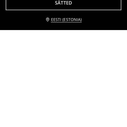
SÄTTED
Tekike fluorestseeruva mustriga
Tekk Stitch
7
7
,
99
EUR
,
99
EUR
Teavita mind
EESTI (ESTONIA)
Tekk lillemustriga
Põll lillemustri ja volangidega
5
3
,
99
EUR
,
99
EUR