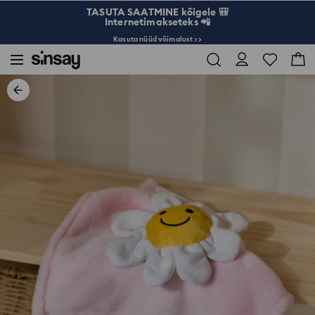
TASUTA SAATMINE kõigele 🎒
Internetimakseteks 📲
Kasuta nüüd võimalust >>