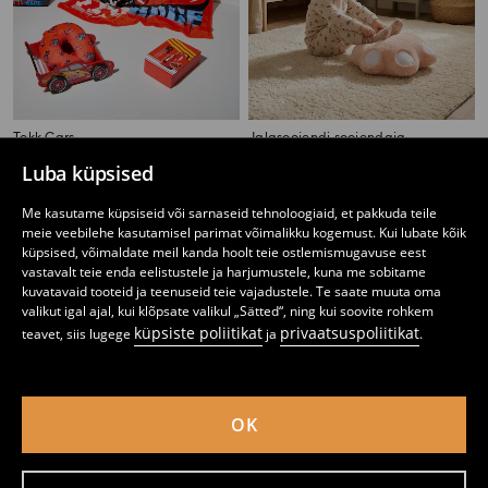
Tekk Cars
Jalasoojendi soojendaja
8
4
9,99
EUR
,
99
EUR
,
49
EUR
Luba küpsised
Me kasutame küpsiseid või sarnaseid tehnoloogiaid, et pakkuda teile
meie veebilehe kasutamisel parimat võimalikku kogemust. Kui lubate kõik
küpsised, võimaldate meil kanda hoolt teie ostlemismugavuse eest
vastavalt teie enda eelistustele ja harjumustele, kuna me sobitame
kuvatavaid tooteid ja teenuseid teie vajadustele. Te saate muuta oma
valikut igal ajal, kui klõpsate valikul „Sätted“, ning kui soovite rohkem
küpsiste poliitikat
privaatsuspoliitikat
teavet, siis lugege
ja
.
OK