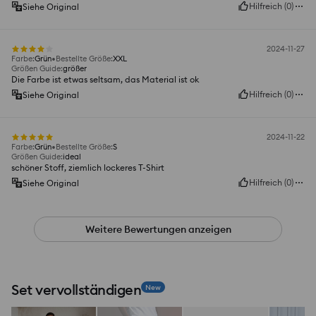
Hilfreich
(
0
)
Siehe Original
2024-11-27
Farbe
:
Grün
Bestellte Größe
:
XXL
Größen Guide
:
größer
Die Farbe ist etwas seltsam, das Material ist ok
Hilfreich
(
0
)
Siehe Original
2024-11-22
Farbe
:
Grün
Bestellte Größe
:
S
Größen Guide
:
ideal
schöner Stoff, ziemlich lockeres T-Shirt
Hilfreich
(
0
)
Siehe Original
Weitere Bewertungen anzeigen
Set vervollständigen
New