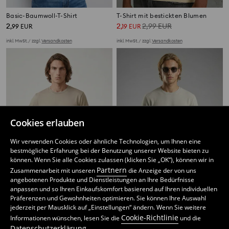
Basic-Baumwoll-T-Shirt
T-Shirt mit bestickten Blumen
2
2
2,99
EUR
,
99
EUR
,
19
EUR
inkl. MwSt. / zzgl.
Versandkosten
inkl. MwSt. / zzgl.
Versandkosten
Cookies erlauben
Wir verwenden Cookies oder ähnliche Technologien, um Ihnen eine
bestmögliche Erfahrung bei der Benutzung unserer Website bieten zu
können. Wenn Sie alle Cookies zulassen (klicken Sie „OK“), können wir in
Partnern
Zusammenarbeit mit unseren
die Anzeige der von uns
angebotenen Produkte und Dienstleistungen an Ihre Bedürfnisse
anpassen und so Ihren Einkaufskomfort basierend auf Ihren individuellen
Präferenzen und Gewohnheiten optimieren. Sie können Ihre Auswahl
Baumwoll-T-Shirt mit kurzen Ärmeln
Geripptes T-Shirt mit kurzem Ärmel
jederzeit per Mausklick auf „Einstellungen“ ändern. Wenn Sie weitere
2
9
,
99
EUR
,
99
EUR
Cookie-Richtlinie
Informationen wünschen, lesen Sie die
und die
inkl. MwSt. / zzgl.
Versandkosten
inkl. MwSt. / zzgl.
Versandkosten
Datenschutzerklärung
.