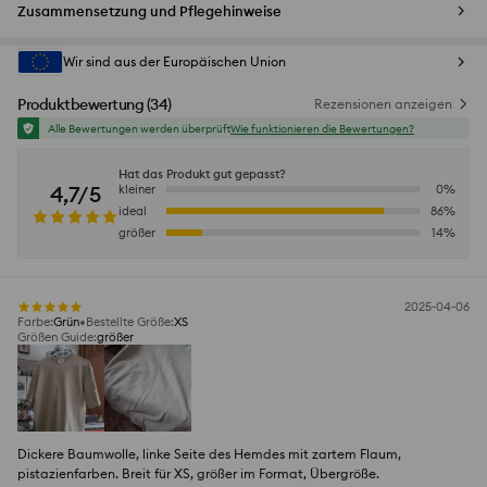
Zusammensetzung und Pflegehinweise
Wir sind aus der Europäischen Union
Produktbewertung
(
34
)
Rezensionen anzeigen
Alle Bewertungen werden überprüft
Wie funktionieren die Bewertungen?
Hat das Produkt gut gepasst?
4,7/5
kleiner
0
%
ideal
86
%
größer
14
%
2025-04-06
Farbe
:
Grün
Bestellte Größe
:
XS
Größen Guide
:
größer
Dickere Baumwolle, linke Seite des Hemdes mit zartem Flaum,
pistazienfarben. Breit für XS, größer im Format, Übergröße.