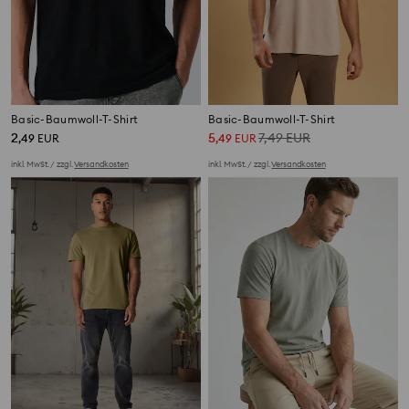
Basic-Baumwoll-T-Shirt
Basic-Baumwoll-T-Shirt
2
5
7,49
EUR
,
49
EUR
,
49
EUR
inkl. MwSt. / zzgl.
Versandkosten
inkl. MwSt. / zzgl.
Versandkosten