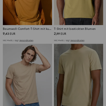
Baumwoll-Comfort-T-Shirt mit kurzen Ärmeln
T-Shirt mit bestickten Blumen
9
2
,
43
EUR
,
99
EUR
inkl. MwSt. / zzgl.
Versandkosten
inkl. MwSt. / zzgl.
Versandkosten