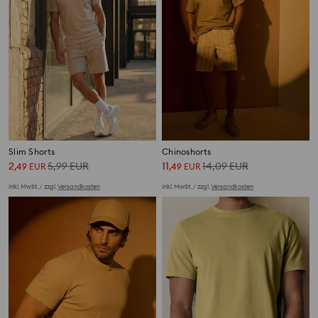
Slim Shorts
Chinoshorts
2
5,99
EUR
11
14,09
EUR
,
49
EUR
,
49
EUR
inkl. MwSt. / zzgl.
Versandkosten
inkl. MwSt. / zzgl.
Versandkosten