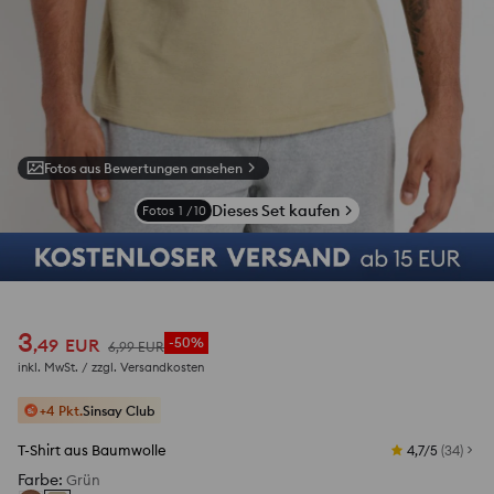
Fotos aus Bewertungen ansehen
Dieses Set kaufen
Fotos
1
/
10
3
,
49
EUR
-50%
6
,
99
EUR
inkl. MwSt. / zzgl.
Versandkosten
+4 Pkt.
Sinsay Club
T-Shirt aus Baumwolle
4,7/5
(
34
)
Farbe
:
Grün