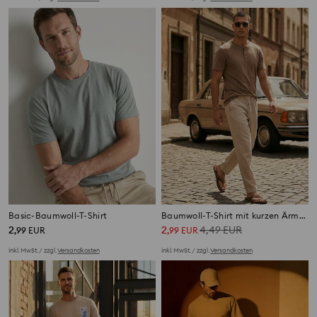
Basic-Baumwoll-T-Shirt
Baumwoll-T-Shirt mit kurzen Ärmeln
2
2
4,49
EUR
,
99
EUR
,
99
EUR
inkl. MwSt. / zzgl.
Versandkosten
inkl. MwSt. / zzgl.
Versandkosten