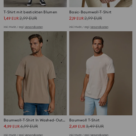
T-Shirt mit bestickten Blumen
Basic-Baumwoll-T-Shirt
1
2,99
EUR
2
2,99
EUR
,
49
EUR
,
19
EUR
inkl. MwSt. / zzgl.
Versandkosten
inkl. MwSt. / zzgl.
Versandkosten
Baumwoll-T-Shirt In Washed-Out-Optik
Baumwoll T-Shirt
4
6,99
EUR
2
3,49
EUR
,
99
EUR
,
49
EUR
inkl. MwSt. / zzgl.
Versandkosten
inkl. MwSt. / zzgl.
Versandkosten