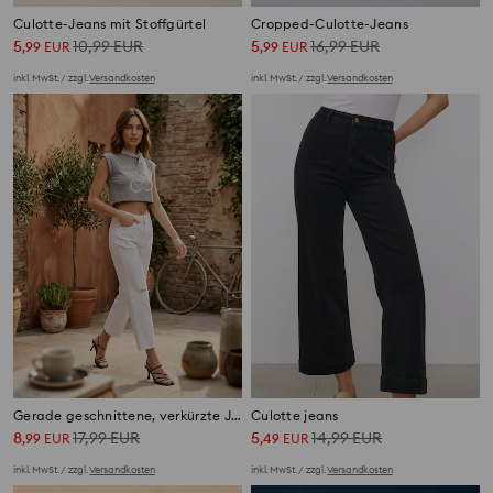
Culotte-Jeans mit Stoffgürtel
Cropped-Culotte-Jeans
5
10,99
EUR
5
16,99
EUR
,
99
EUR
,
99
EUR
inkl. MwSt. / zzgl.
Versandkosten
inkl. MwSt. / zzgl.
Versandkosten
Gerade geschnittene, verkürzte Jeans
Culotte jeans
8
17,99
EUR
5
14,99
EUR
,
99
EUR
,
49
EUR
inkl. MwSt. / zzgl.
Versandkosten
inkl. MwSt. / zzgl.
Versandkosten