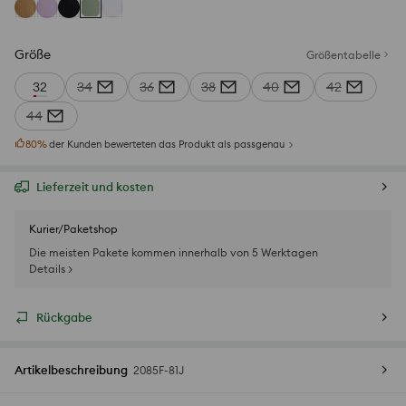
Größe
Größentabelle
32
34
36
38
40
42
44
80
%
der Kunden bewerteten das Produkt als passgenau
Lieferzeit und kosten
Kurier/Paketshop
Die meisten Pakete kommen innerhalb von 5 Werktagen
Details >
Rückgabe
Artikelbeschreibung
2085F-81J