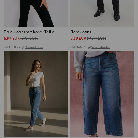
Flare-Jeans mit hoher Taille
Flare Jeans
5
7,99
EUR
5
19,99
EUR
,
99
EUR
,
99
EUR
inkl. MwSt. / zzgl.
Versandkosten
inkl. MwSt. / zzgl.
Versandkosten