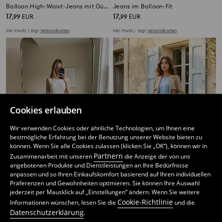
Balloon High-Waist-Jeans mit Gürtel
Jeans im Balloon-Fit
17
17
,
99
EUR
,
99
EUR
inkl. MwSt. / zzgl.
Versandkosten
inkl. MwSt. / zzgl.
Versandkosten
Cookies erlauben
Wir verwenden Cookies oder ähnliche Technologien, um Ihnen eine
bestmögliche Erfahrung bei der Benutzung unserer Website bieten zu
können. Wenn Sie alle Cookies zulassen (klicken Sie „OK“), können wir in
Partnern
Zusammenarbeit mit unseren
die Anzeige der von uns
angebotenen Produkte und Dienstleistungen an Ihre Bedürfnisse
anpassen und so Ihren Einkaufskomfort basierend auf Ihren individuellen
Präferenzen und Gewohnheiten optimieren. Sie können Ihre Auswahl
Flare-Jeans mit hoher Taille
Flare-Jeans mit hoher Taille
jederzeit per Mausklick auf „Einstellungen“ ändern. Wenn Sie weitere
5
7,99
EUR
14
17,99
EUR
,
49
EUR
,
99
EUR
Cookie-Richtlinie
Informationen wünschen, lesen Sie die
und die
inkl. MwSt. / zzgl.
Versandkosten
inkl. MwSt. / zzgl.
Versandkosten
Datenschutzerklärung
.