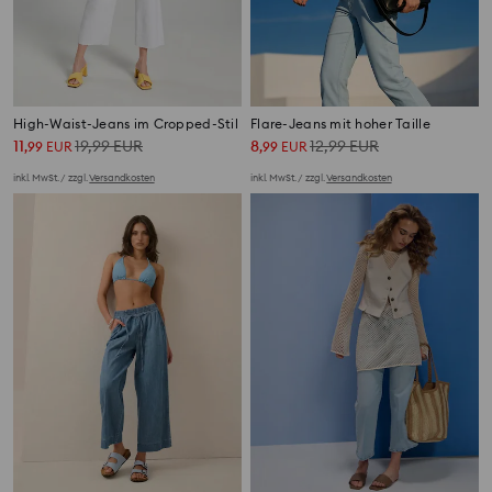
High-Waist-Jeans im Cropped-Stil
Flare-Jeans mit hoher Taille
11
19,99
EUR
8
12,99
EUR
,
99
EUR
,
99
EUR
inkl. MwSt. / zzgl.
Versandkosten
inkl. MwSt. / zzgl.
Versandkosten