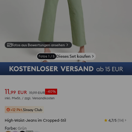
Fotos aus Bewertungen ansehen
Dieses Set kaufen
Fotos
1
/
5
11
,
99
EUR
-40%
19
,
99
EUR
inkl. MwSt. / zzgl.
Versandkosten
+12 Pkt.
Sinsay Club
High-Waist-Jeans im Cropped-Stil
4,7/5
(
114
)
Farbe
:
Grün