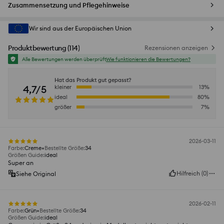
Zusammensetzung und Pflegehinweise
Wir sind aus der Europäischen Union
Produktbewertung
(
114
)
Rezensionen anzeigen
Alle Bewertungen werden überprüft
Wie funktionieren die Bewertungen?
Hat das Produkt gut gepasst?
4,7/5
kleiner
13
%
ideal
80
%
größer
7
%
2026-03-11
Farbe
:
Creme
Bestellte Größe
:
34
Größen Guide
:
ideal
Super an
Hilfreich
(
0
)
Siehe Original
2026-02-11
Farbe
:
Grün
Bestellte Größe
:
34
Größen Guide
:
ideal