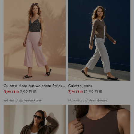
Culotte-Hose aus weichem Strick mit Viskoseanteil
Culotte jeans
3
9,99
EUR
7
12,99
EUR
,
99
EUR
,
79
EUR
inkl. MwSt. / zzgl.
Versandkosten
inkl. MwSt. / zzgl.
Versandkosten