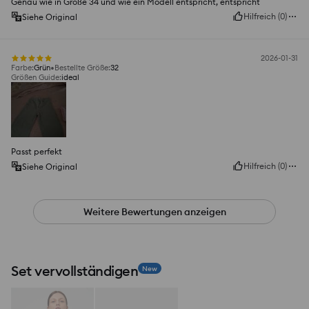
Genau wie in Größe 34 und wie ein Modell entspricht, entspricht
Hilfreich
(
0
)
Siehe Original
2026-01-31
Farbe
:
Grün
Bestellte Größe
:
32
Größen Guide
:
ideal
Passt perfekt
Hilfreich
(
0
)
Siehe Original
Weitere Bewertungen anzeigen
Set vervollständigen
New