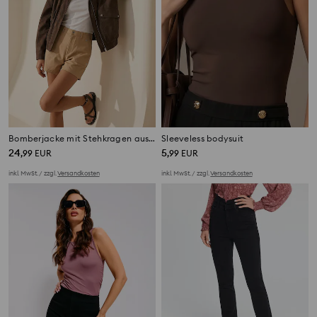
Bomberjacke mit Stehkragen aus Kunstleder
Sleeveless bodysuit
24
5
,
99
EUR
,
99
EUR
inkl. MwSt. / zzgl.
Versandkosten
inkl. MwSt. / zzgl.
Versandkosten